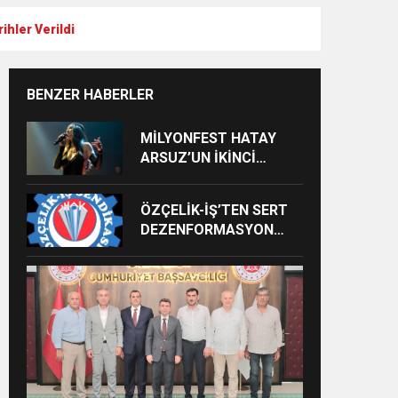
ihler Verildi
BENZER HABERLER
MİLYONFEST HATAY
ARSUZ’UN İKİNCİ
GÜNÜNDE İMREN
ÇAPANOĞLU SAHNE
ÖZÇELİK-İŞ’TEN SERT
ALACAK
DEZENFORMASYON
AÇIKLAMASI: “HUKUKİ
VE CEZAİ SÜREÇ
BAŞLATILDI”