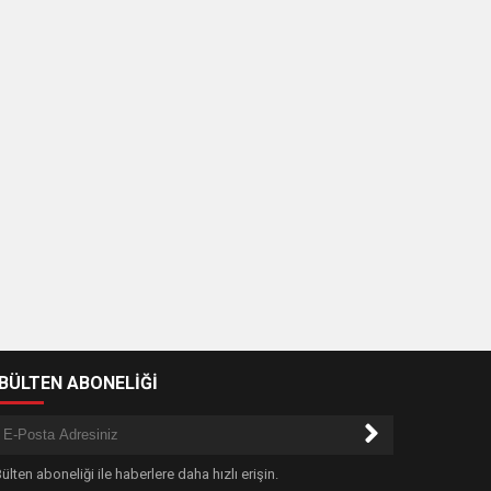
-BÜLTEN ABONELİĞİ
ülten aboneliği ile haberlere daha hızlı erişin.