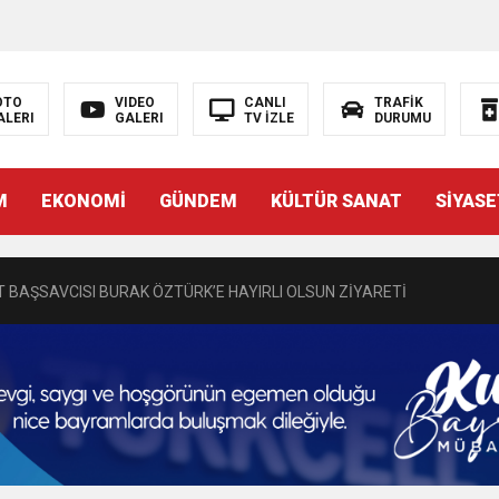
OTO
VIDEO
CANLI
TRAFİK
ALERI
GALERI
TV İZLE
DURUMU
N EMRAH KARAÇAY’A SEVGİ SELİ
M
EKONOMİ
GÜNDEM
KÜLTÜR SANAT
SİYASE
DEN GÖNÜLLERE DOKUNAN ZİYARET
 BAŞSAVCISI BURAK ÖZTÜRK’E HAYIRLI OLSUN ZİYARETİ
MASININ PERDE ARKASI: GÖRÜNENDEN DAHA FAZLASI MI VAR?
Bir Törenle Hizmete Açıldı
Z’DAN EĞİTİME KALICI YATIRIM