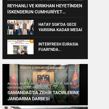
REYHANLI VE KIRIKHAN HEYETİNDEN
İSKENDERUN CUMHURİYET
BAŞSAVCILIĞINA ZİYARET
HATAY SGK’DA GECE
YARISINA KADAR MESAİ
INTERFRESH EURASIA
FUARI’NDA
ULUSLARARASI İŞ
BİRLİKLERİ İÇİN GERİ
SAYIM BAŞLADI
Antakya, ASAYİŞ, defne, güncel, GÜNDEM, HATAY,
Samandağ, YEREL HABERLER
SAMANDAĞ’DA ZEHİR TACİRLERİNE
JANDARMA DARBESİ