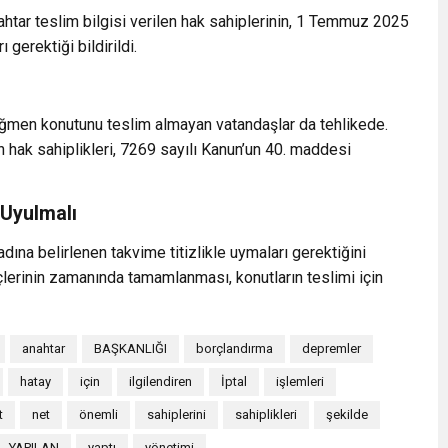
htar teslim bilgisi verilen hak sahiplerinin, 1 Temmuz 2025
 gerektiği bildirildi.
ğmen konutunu teslim almayan vatandaşlar da tehlikede.
n hak sahiplikleri, 7269 sayılı Kanun’un 40. maddesi
 Uyulmalı
ına belirlenen takvime titizlikle uymaları gerektiğini
erinin zamanında tamamlanması, konutların teslimi için
anahtar
BAŞKANLIĞI
borçlandırma
depremler
hatay
için
ilgilendiren
İptal
işlemleri
t
net
önemli
sahiplerini
sahiplikleri
şekilde
YAPILAN
yaptı
yönetimi