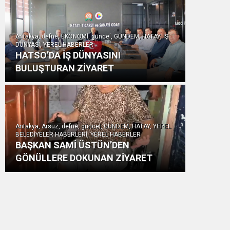
Antakya, defne, EKONOMİ, güncel, GÜNDEM, HATAY, İŞ
DÜNYASI, YEREL HABERLER
HATSO’DA İŞ DÜNYASINI
BULUŞTURAN ZİYARET
Antakya, Arsuz, defne, güncel, GÜNDEM, HATAY, YEREL
BELEDİYELER HABERLERİ, YEREL HABERLER
BAŞKAN SAMİ ÜSTÜN’DEN
GÖNÜLLERE DOKUNAN ZİYARET