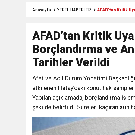
Anasayfa
YEREL HABERLER
AFAD’tan Kritik Uy
3:47
Belediye Başkanı İbrahim 
AFAD’tan Kritik Uy
6:19
HBB BAŞKANI ÖNTÜRK’Ü
Borçlandırma ve Ana
17:36
KURUMLAR VERGİSİ E
Tarihler Verildi
1:00
İTSO İŞ-KUR SGK
Afet ve Acil Durum Yönetimi Başkanlığ
etkilenen Hatay’daki konut hak sahipleri
21:40
CEYLANDERE’DE BAŞKA
Yapılan açıklamada, borçlandırma işlemle
18:22
şekilde belirtildi. Süreleri kaçıranların h
BAŞKAN SAMİ ÜSTÜN’