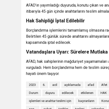
AFAD’ın yayımladığı duyuruda, konutu çıkan ve ana
itibarıyla 45 gün içinde anahtarlarını teslim almaları
Hak Sahipliği İptal Edilebilir
Borçlandırma işlemlerini tamamlamış olmasına ra
Belirtilen 45 günlük sürede anahtarını almayanları
kapsamında iptal edilecek.
Vatandaşlara Uyarı: Sürelere Mutlaka
AFAD, hak sahiplerinin mağduriyet yaşamamaları ad
vurguladı. Hem borçlandırma hem de teslim süreçl
hayati önem taşıyor.
2023
6.
acil
açıklamada
afad
Afet
Durum
duyuru
edilecek
etkilenen
HAK
işlemleri ve anahtar teslimi için
kaçıranların
Konu
son...
şubat
tarihler
teslimi
yakından