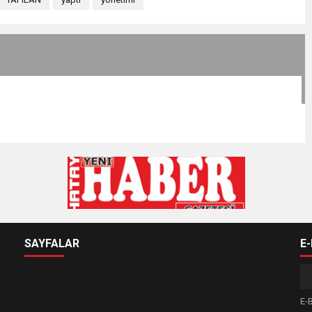
SAYFALAR
E
E-B