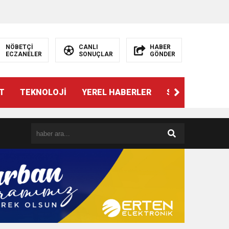
NÖBETÇİ
CANLI
HABER
ECZANELER
SONUÇLAR
GÖNDER
T
TEKNOLOJİ
YEREL HABERLER
SPOR