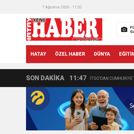
7 Ağustos 2026 - 11:20
F
G
21:40
CEYLANDERE’DE BAŞKA
HATAY
ÖZEL HABER
DÜNYA
EĞİTİ
18:22
BAŞKAN SAMİ ÜSTÜN’
SON DAKİKA
11:47
İTSO’DAN CUMHURİYET
18:55
İNCE’NİN CHP’DE KAL
11:57
IŞIL Eczanesi Görkemli 
21:40
HİKMET KAMİL ERYILMA