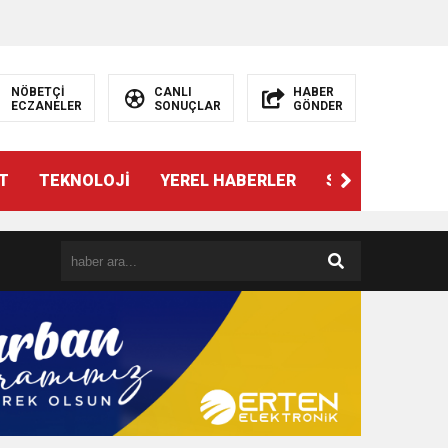
NÖBETÇİ
CANLI
HABER
ECZANELER
SONUÇLAR
GÖNDER
T
TEKNOLOJİ
YEREL HABERLER
SPOR