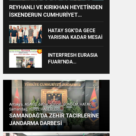
REYHANLI VE KIRIKHAN HEYETİNDEN
İSKENDERUN CUMHURİYET
BAŞSAVCILIĞINA ZİYARET
HATAY SGK’DA GECE
YARISINA KADAR MESAİ
INTERFRESH EURASIA
FUARI’NDA
ULUSLARARASI İŞ
BİRLİKLERİ İÇİN GERİ
SAYIM BAŞLADI
Antakya, ASAYİŞ, defne, güncel, GÜNDEM, HATAY,
Samandağ, YEREL HABERLER
SAMANDAĞ’DA ZEHİR TACİRLERİNE
JANDARMA DARBESİ