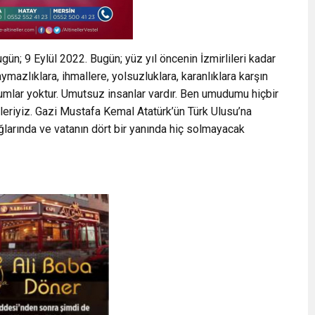
n; 9 Eylül 2022. Bugün; yüz yıl öncenin İzmirlileri kadar
azlıklara, ihmallere, yolsuzluklara, karanlıklara karşın
mlar yoktur. Umutsuz insanlar vardır. Ben umudumu hiçbir
eriyiz. Gazi Mustafa Kemal Atatürk’ün Türk Ulusu’na
ğlarında ve vatanın dört bir yanında hiç solmayacak