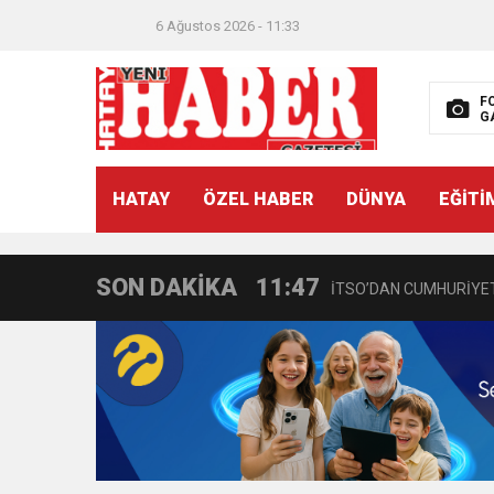
6 Ağustos 2026 - 11:33
F
G
21:40
CEYLANDERE’DE BAŞKA
HATAY
ÖZEL HABER
DÜNYA
EĞİTİ
18:22
BAŞKAN SAMİ ÜSTÜN’
SON DAKİKA
11:47
İTSO’DAN CUMHURİYET
18:55
İNCE’NİN CHP’DE KAL
11:57
IŞIL Eczanesi Görkemli 
21:40
HİKMET KAMİL ERYILMA