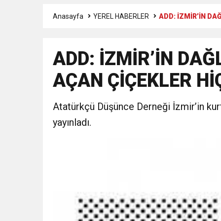
Anasayfa
YEREL HABERLER
ADD: İZMİR’İN D
3:47
Belediye Başkanı İbrahim 
ADD: İZMİR’İN DAĞ
6:19
HBB BAŞKANI ÖNTÜRK’Ü
AÇAN ÇİÇEKLER H
17:36
KURUMLAR VERGİSİ E
Atatürkçü Düşünce Derneği İzmir’in ku
1:00
İTSO İŞ-KUR SGK
yayınladı.
21:40
CEYLANDERE’DE BAŞKA
18:22
BAŞKAN SAMİ ÜSTÜN’