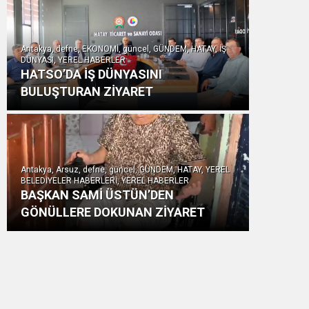
Antakya, defne, EKONOMİ, güncel, GÜNDEM, HATAY, İŞ
DÜNYASI, YEREL HABERLER
HATSO’DA İŞ DÜNYASINI
BULUŞTURAN ZİYARET
Antakya, Arsuz, defne, güncel, GÜNDEM, HATAY, YEREL
BELEDİYELER HABERLERİ, YEREL HABERLER
BAŞKAN SAMİ ÜSTÜN’DEN
GÖNÜLLERE DOKUNAN ZİYARET