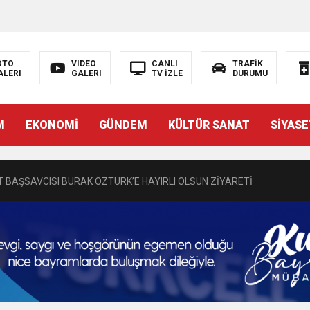
OTO
VIDEO
CANLI
TRAFİK
ALERI
GALERI
TV İZLE
DURUMU
N EMRAH KARAÇAY’A SEVGİ SELİ
M
EKONOMİ
GÜNDEM
KÜLTÜR SANAT
SİYASE
DEN GÖNÜLLERE DOKUNAN ZİYARET
 BAŞSAVCISI BURAK ÖZTÜRK’E HAYIRLI OLSUN ZİYARETİ
MASININ PERDE ARKASI: GÖRÜNENDEN DAHA FAZLASI MI VAR?
Bir Törenle Hizmete Açıldı
Z’DAN EĞİTİME KALICI YATIRIM