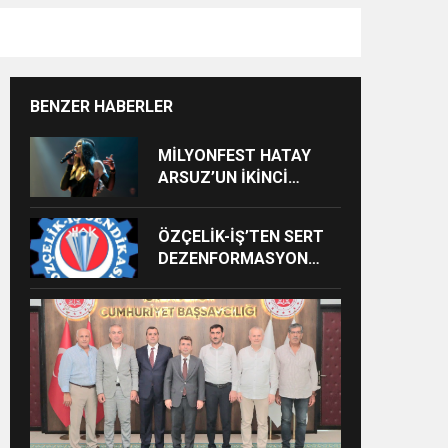
BENZER HABERLER
MİLYONFEST HATAY
ARSUZ’UN İKİNCİ
GÜNÜNDE İMREN
ÇAPANOĞLU SAHNE
ÖZÇELİK-İŞ’TEN SERT
ALACAK
DEZENFORMASYON
AÇIKLAMASI: “HUKUKİ
VE CEZAİ SÜREÇ
BAŞLATILDI”