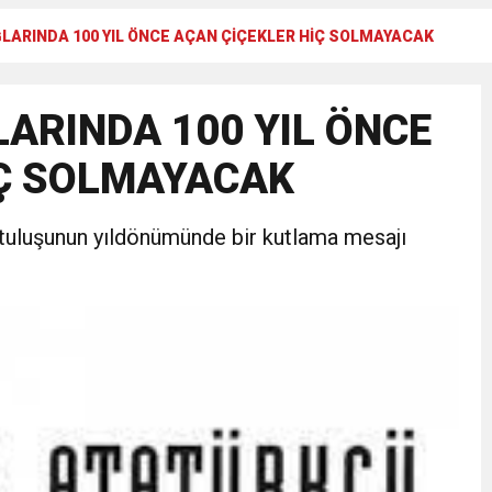
AĞLARINDA 100 YIL ÖNCE AÇAN ÇİÇEKLER HİÇ SOLMAYACAK
Gül, Cumhuriyet, Türk Milletinin Özgürlük ve Onur Nişanesidir
LARINDA 100 YIL ÖNCE
N CUMHURİYET BAYRAMI MESAJI
İÇ SOLMAYACAK
RTELENDİ
rtuluşunun yıldönümünde bir kutlama mesajı
 TOPLANTI DUYURUSU
N EMRAH KARAÇAY’A SEVGİ SELİ
DEN GÖNÜLLERE DOKUNAN ZİYARET