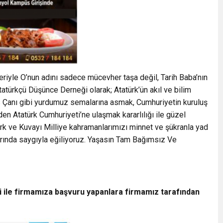
riyle O’nun adını sadece mücevher taşa değil, Tarih Baba’nın
Atatürkçü Düşünce Derneği olarak; Atatürk’ün akıl ve bilim
 Çanı gibi yurdumuz semalarına asmak, Cumhuriyetin kuruluş
en Atatürk Cumhuriyeti’ne ulaşmak kararlılığı ile güzel
atürk ve Kuvayı Milliye kahramanlarımızı minnet ve şükranla yad
larında saygıyla eğiliyoruz. Yaşasın Tam Bağımsız Ve
i ile firmamıza başvuru yapanlara firmamız tarafından