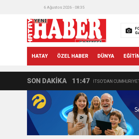
6 Ağustos 2026 - 08:35
F
G
21:40
CEYLANDERE’DE BAŞKA
HATAY
ÖZEL HABER
DÜNYA
EĞİTİ
18:22
BAŞKAN SAMİ ÜSTÜN’
SON DAKİKA
11:47
İTSO’DAN CUMHURİYET
18:55
İNCE’NİN CHP’DE KAL
11:57
IŞIL Eczanesi Görkemli 
21:40
HİKMET KAMİL ERYILMA