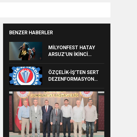
BENZER HABERLER
MİLYONFEST HATAY
ARSUZ’UN İKİNCİ
GÜNÜNDE İMREN
ÇAPANOĞLU SAHNE
ÖZÇELİK-İŞ’TEN SERT
ALACAK
DEZENFORMASYON
AÇIKLAMASI: “HUKUKİ
VE CEZAİ SÜREÇ
BAŞLATILDI”