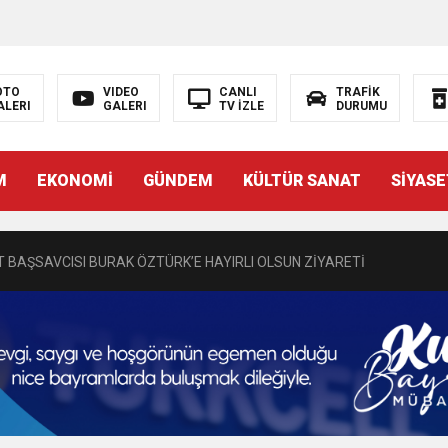
OTO
VIDEO
CANLI
TRAFİK
ALERI
GALERI
TV İZLE
DURUMU
N EMRAH KARAÇAY’A SEVGİ SELİ
M
EKONOMİ
GÜNDEM
KÜLTÜR SANAT
SİYASE
DEN GÖNÜLLERE DOKUNAN ZİYARET
 BAŞSAVCISI BURAK ÖZTÜRK’E HAYIRLI OLSUN ZİYARETİ
MASININ PERDE ARKASI: GÖRÜNENDEN DAHA FAZLASI MI VAR?
Bir Törenle Hizmete Açıldı
Z’DAN EĞİTİME KALICI YATIRIM