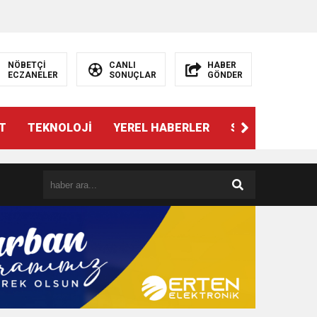
NÖBETÇİ
CANLI
HABER
ECZANELER
SONUÇLAR
GÖNDER
T
TEKNOLOJİ
YEREL HABERLER
SPOR