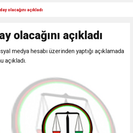
day olacağını açıkladı
Gül, Cumhuriyet, Türk Milletinin Özgürlük ve Onur Nişanesidir
ay olacağını açıkladı
N CUMHURİYET BAYRAMI MESAJI
osyal medya hesabı üzerinden yaptığı açıklamada
RTELENDİ
u açıkladı.
 TOPLANTI DUYURUSU
N EMRAH KARAÇAY’A SEVGİ SELİ
DEN GÖNÜLLERE DOKUNAN ZİYARET