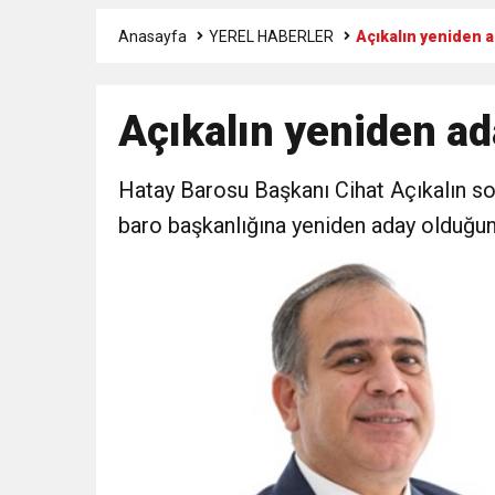
Anasayfa
YEREL HABERLER
Açıkalın yeniden a
3:47
Belediye Başkanı İbrahim 
Açıkalın yeniden ad
6:19
HBB BAŞKANI ÖNTÜRK’Ü
Hatay Barosu Başkanı Cihat Açıkalın s
17:36
KURUMLAR VERGİSİ E
baro başkanlığına yeniden aday olduğun
1:00
İTSO İŞ-KUR SGK
21:40
CEYLANDERE’DE BAŞKA
18:22
BAŞKAN SAMİ ÜSTÜN’