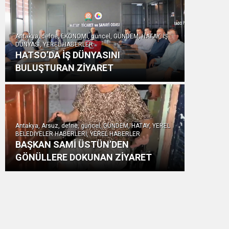
Antakya, defne, EKONOMİ, güncel, GÜNDEM, HATAY, İŞ
DÜNYASI, YEREL HABERLER
HATSO’DA İŞ DÜNYASINI
BULUŞTURAN ZİYARET
Antakya, Arsuz, defne, güncel, GÜNDEM, HATAY, YEREL
BELEDİYELER HABERLERİ, YEREL HABERLER
BAŞKAN SAMİ ÜSTÜN’DEN
GÖNÜLLERE DOKUNAN ZİYARET