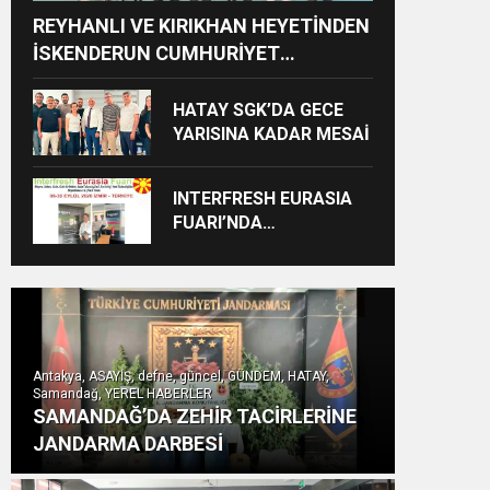
REYHANLI VE KIRIKHAN HEYETİNDEN
İSKENDERUN CUMHURİYET
BAŞSAVCILIĞINA ZİYARET
HATAY SGK’DA GECE
YARISINA KADAR MESAİ
INTERFRESH EURASIA
FUARI’NDA
ULUSLARARASI İŞ
BİRLİKLERİ İÇİN GERİ
SAYIM BAŞLADI
Antakya, ASAYİŞ, defne, güncel, GÜNDEM, HATAY,
Samandağ, YEREL HABERLER
SAMANDAĞ’DA ZEHİR TACİRLERİNE
JANDARMA DARBESİ