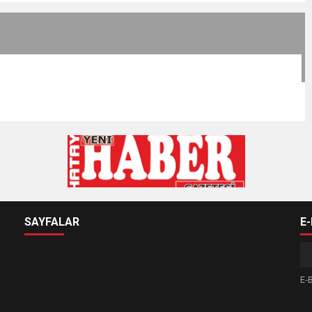
SAYFALAR
E
E-B