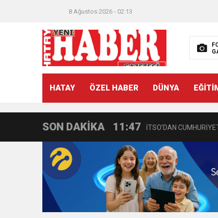
8 Ağustos 2026 - 02:13
F
G
21:40
CEYLANDERE’DE BAŞKA
HATAY
ÖZEL HABER
DÜNYA
EĞİTİ
18:22
BAŞKAN SAMİ ÜSTÜN’
SON DAKİKA
11:47
İTSO’DAN CUMHURİYET
18:55
İNCE’NİN CHP’DE KAL
11:57
IŞIL Eczanesi Görkemli 
21:40
HİKMET KAMİL ERYILMA