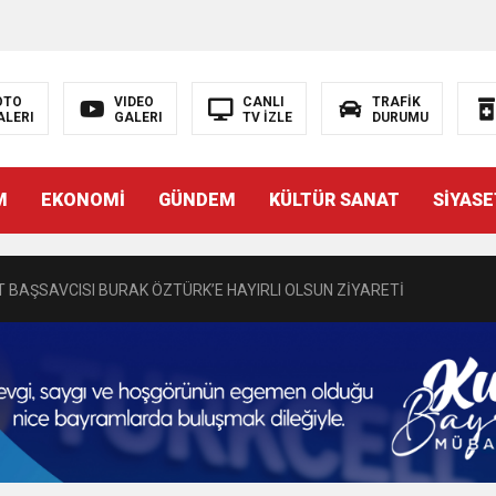
OTO
VIDEO
CANLI
TRAFİK
ALERI
GALERI
TV İZLE
DURUMU
N EMRAH KARAÇAY’A SEVGİ SELİ
M
EKONOMİ
GÜNDEM
KÜLTÜR SANAT
SİYASE
DEN GÖNÜLLERE DOKUNAN ZİYARET
 BAŞSAVCISI BURAK ÖZTÜRK’E HAYIRLI OLSUN ZİYARETİ
MASININ PERDE ARKASI: GÖRÜNENDEN DAHA FAZLASI MI VAR?
Bir Törenle Hizmete Açıldı
Z’DAN EĞİTİME KALICI YATIRIM