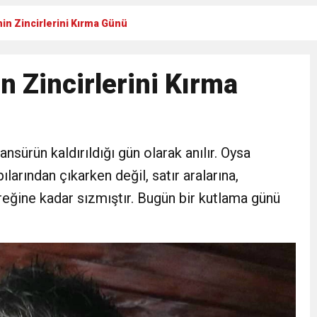
n Zincirlerini Kırma Günü
Gül, Cumhuriyet, Türk Milletinin Özgürlük ve Onur Nişanesidir
 Zincirlerini Kırma
N CUMHURİYET BAYRAMI MESAJI
RTELENDİ
sürün kaldırıldığı gün olarak anılır. Oysa
 TOPLANTI DUYURUSU
arından çıkarken değil, satır aralarına,
reğine kadar sızmıştır. Bugün bir kutlama günü
N EMRAH KARAÇAY’A SEVGİ SELİ
DEN GÖNÜLLERE DOKUNAN ZİYARET