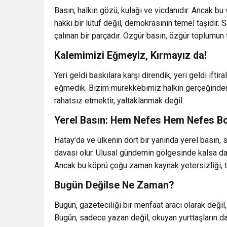
Basın; halkın gözü, kulağı ve vicdanıdır. Ancak b
hakkı bir lütuf değil, demokrasinin temel taşıdır.
çalınan bir parçadır. Özgür basın, özgür toplumun 
Kalemimizi Eğmeyiz, Kırmayız da!
Yeri geldi baskılara karşı direndik, yeri geldi ift
eğmedik. Bizim mürekkebimiz halkın gerçeğinden 
rahatsız etmektir, yaltaklanmak değil.
Yerel Basın: Hem Nefes Hem Nefes B
Hatay’da ve ülkenin dört bir yanında yerel basın
davası olur. Ulusal gündemin gölgesinde kalsa da 
Ancak bu köprü çoğu zaman kaynak yetersizliği, te
Bugün Değilse Ne Zaman?
Bugün, gazeteciliği bir menfaat aracı olarak değil
Bugün, sadece yazan değil, okuyan yurttaşların d