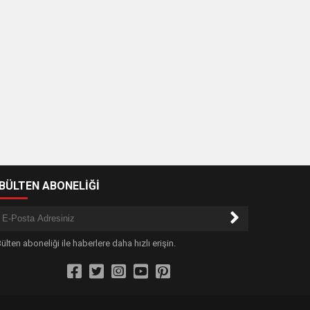
-BÜLTEN ABONELİĞİ
ülten aboneliği ile haberlere daha hızlı erişin.