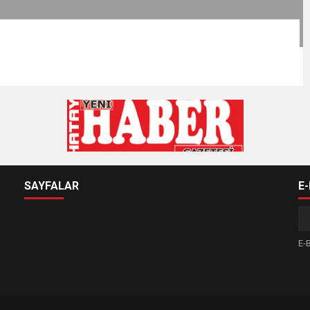
SAYFALAR
E
E-B