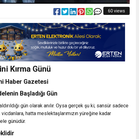
60 views
ini Kırma Günü
ni Haber Gazetesi
delenin Başladığı Gün
ırıldığı gün olarak anılır. Oysa gerçek şu ki; sansür sadece
a, vicdanlara, hatta meslektaşlarımızın yüreğine kadar
dele günüdür.
lidir