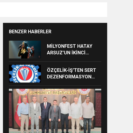
BENZER HABERLER
MİLYONFEST HATAY
ARSUZ’UN İKİNCİ
GÜNÜNDE İMREN
ÇAPANOĞLU SAHNE
ÖZÇELİK-İŞ’TEN SERT
ALACAK
DEZENFORMASYON
AÇIKLAMASI: “HUKUKİ
VE CEZAİ SÜREÇ
BAŞLATILDI”