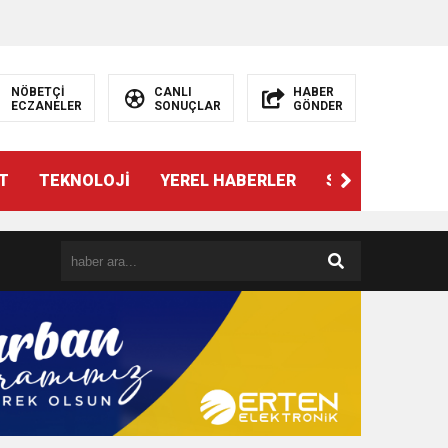
NÖBETÇİ
CANLI
HABER
ECZANELER
SONUÇLAR
GÖNDER
T
TEKNOLOJİ
YEREL HABERLER
SPOR