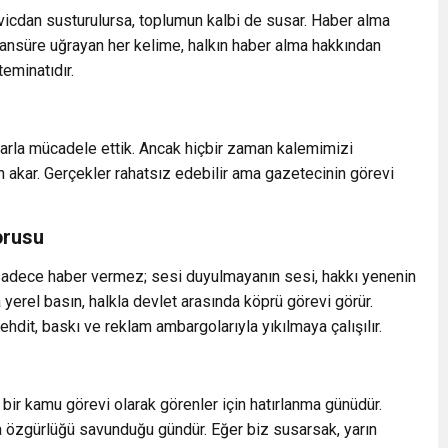
u vicdan susturulursa, toplumun kalbi de susar. Haber alma
 Sansüre uğrayan her kelime, halkın haber alma hakkından
teminatıdır.
iralarla mücadele ettik. Ancak hiçbir zaman kalemimizi
akar. Gerçekler rahatsız edebilir ama gazetecinin görevi
orusu
, sadece haber vermez; sesi duyulmayanın sesi, hakkı yenenin
yerel basın, halkla devlet arasında köprü görevi görür.
hdit, baskı ve reklam ambargolarıyla yıkılmaya çalışılır.
, bir kamu görevi olarak görenler için hatırlanma günüdür.
a özgürlüğü savunduğu gündür. Eğer biz susarsak, yarın