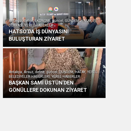
Antakya, defne, EKONOMİ, güncel, GÜNDEM, HATAY, İŞ
DÜNYASI, YEREL HABERLER
HATSO’DA İŞ DÜNYASINI
BULUŞTURAN ZİYARET
Antakya, Arsuz, defne, güncel, GÜNDEM, HATAY, YEREL
BELEDİYELER HABERLERİ, YEREL HABERLER
BAŞKAN SAMİ ÜSTÜN’DEN
GÖNÜLLERE DOKUNAN ZİYARET