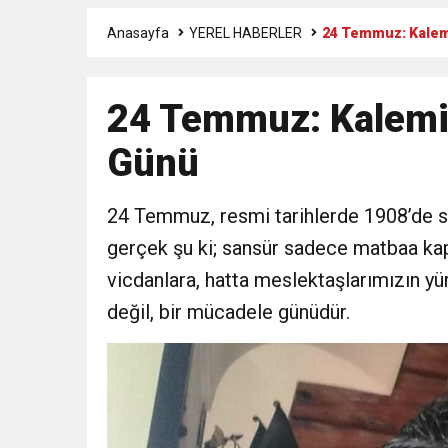
Anasayfa
YEREL HABERLER
24 Temmuz: Kalemi
3:47
Belediye Başkanı İbrahim 
24 Temmuz: Kalemin
6:19
HBB BAŞKANI ÖNTÜRK’Ü
Günü
17:36
KURUMLAR VERGİSİ E
24 Temmuz, resmi tarihlerde 1908’de san
1:00
İTSO İŞ-KUR SGK
gerçek şu ki; sansür sadece matbaa kapıl
vicdanlara, hatta meslektaşlarımızın yü
21:40
CEYLANDERE’DE BAŞKA
değil, bir mücadele günüdür.
18:22
BAŞKAN SAMİ ÜSTÜN’