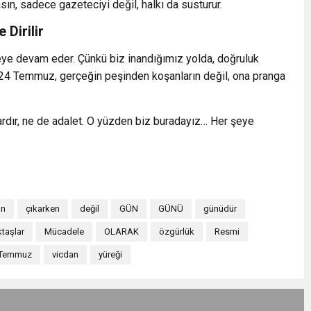
sın, sadece gazeteciyi değil, halkı da susturur.
Dirilir
eye devam eder. Çünkü biz inandığımız yolda, doğruluk
24 Temmuz, gerçeğin peşinden koşanların değil, ona pranga
rdır, ne de adalet. O yüzden biz buradayız… Her şeye
ün
çıkarken
değil
GÜN
GÜNÜ
günüdür
taşlar
Mücadele
OLARAK
özgürlük
Resmi
Temmuz
vicdan
yüreği