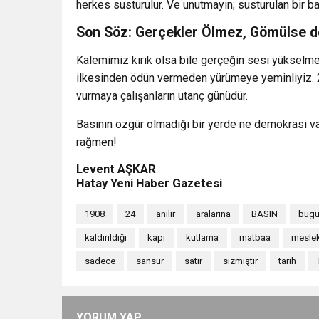
herkes susturulur. Ve unutmayın; susturulan bir ba
Son Söz: Gerçekler Ölmez, Gömülse de 
Kalemimiz kırık olsa bile gerçeğin sesi yükselm
ilkesinden ödün vermeden yürümeye yeminliyiz. 
vurmaya çalışanların utanç günüdür.
Basının özgür olmadığı bir yerde ne demokrasi va
rağmen!
Levent AŞKAR
Hatay Yeni Haber Gazetesi
1908
24
anılır
aralarına
BASIN
bug
kaldırıldığı
kapı
kutlama
matbaa
meslek
sadece
sansür
satır
sızmıştır
tarih
YORUM YAP