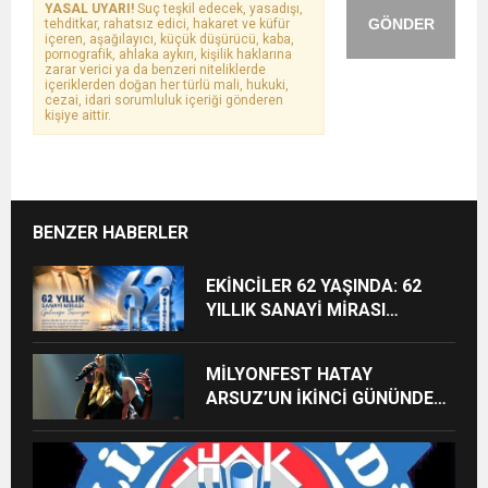
YASAL UYARI!
Suç teşkil edecek, yasadışı,
GÖNDER
tehditkar, rahatsız edici, hakaret ve küfür
içeren, aşağılayıcı, küçük düşürücü, kaba,
pornografik, ahlaka aykırı, kişilik haklarına
zarar verici ya da benzeri niteliklerde
içeriklerden doğan her türlü mali, hukuki,
cezai, idari sorumluluk içeriği gönderen
kişiye aittir.
BENZER HABERLER
EKİNCİLER 62 YAŞINDA: 62
YILLIK SANAYİ MİRASI
GELECEĞE TAŞINIYOR
MİLYONFEST HATAY
ARSUZ’UN İKİNCİ GÜNÜNDE
İMREN ÇAPANOĞLU SAHNE
ALACAK