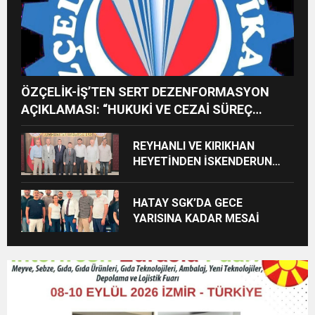
ÖZÇELİK-İŞ’TEN SERT DEZENFORMASYON
AÇIKLAMASI: “HUKUKİ VE CEZAİ SÜREÇ
BAŞLATILDI”
REYHANLI VE KIRIKHAN
HEYETİNDEN İSKENDERUN
CUMHURİYET
BAŞSAVCILIĞINA ZİYARET
HATAY SGK’DA GECE
YARISINA KADAR MESAİ