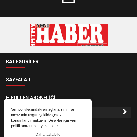
KATEGORİLER
SAYFALAR
E-BÜLTEN ABONELİĞİ
Veri politikasındaki amaçlarla sınırlı ve
mevzuata uygun şekilde çerez
konumlandırmaktayız. Detaylar için veri
E-Bülten aboneliği ile haberlere daha hızlı erişin.
politikamızı inceleyebilirsiniz.
Daha fazla bilgi