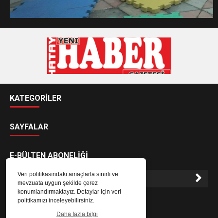
KATEGORİLER
SAYFALAR
E-BÜLTEN ABONELİĞİ
Veri politikasındaki amaçlarla sınırlı ve
mevzuata uygun şekilde çerez
konumlandırmaktayız. Detaylar için veri
E-Bülten aboneliği ile haberlere daha hızlı erişin.
politikamızı inceleyebilirsiniz.
Daha fazla bilgi