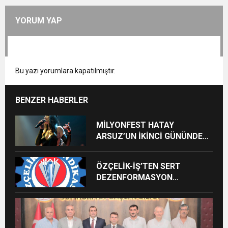
YORUM YAP
Bu yazı yorumlara kapatılmıştır.
BENZER HABERLER
MİLYONFEST HATAY
ARSUZ’UN İKİNCİ GÜNÜNDE
İMREN ÇAPANOĞLU SAHNE
ALACAK
ÖZÇELİK-İŞ’TEN SERT
DEZENFORMASYON
AÇIKLAMASI: “HUKUKİ VE
CEZAİ SÜREÇ BAŞLATILDI”