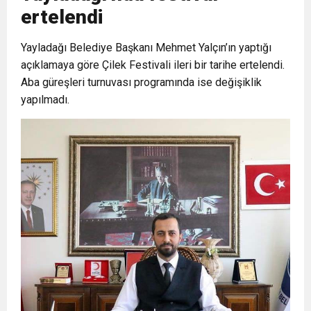
ertelendi
6:19
HBB BAŞKANI ÖNTÜRK’ÜN
Cumhuriyet, Türk Milletinin Özgürlük
Yayladağı Belediye Başkanı Mehmet Yalçın’ın yaptığı
açıklamaya göre Çilek Festivali ileri bir tarihe ertelendi.
17:36
KURUMLAR VERGİSİ ERTELENDİ
CUMHURİYET BAYRAMI MESAJI
ve Onur Nişanesidir
Aba güreşleri turnuvası programında ise değişiklik
yapılmadı.
1:00
İTSO İŞ-KUR SGK TOPLANTI
21:40
CEYLANDERE’DE BAŞKAN EMRAH
DUYURUSU
18:22
BAŞKAN SAMİ ÜSTÜN’DEN
KARAÇAY’A SEVGİ SELİ
GÖNÜLLERE DOKUNAN ZİYARET