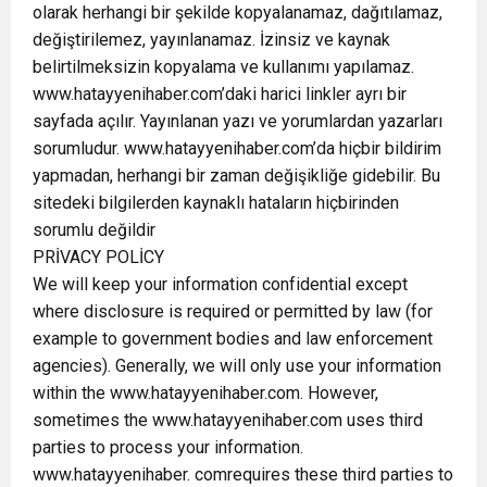
olarak herhangi bir şekilde kopyalanamaz, dağıtılamaz,
değiştirilemez, yayınlanamaz. İzinsiz ve kaynak
belirtilmeksizin kopyalama ve kullanımı yapılamaz.
www.hatayyenihaber.com’daki harici linkler ayrı bir
sayfada açılır. Yayınlanan yazı ve yorumlardan yazarları
sorumludur. www.hatayyenihaber.com’da hiçbir bildirim
yapmadan, herhangi bir zaman değişikliğe gidebilir. Bu
sitedeki bilgilerden kaynaklı hataların hiçbirinden
sorumlu değildir
PRİVACY POLİCY
We will keep your information confidential except
where disclosure is required or permitted by law (for
example to government bodies and law enforcement
agencies). Generally, we will only use your information
within the www.hatayyenihaber.com. However,
sometimes the www.hatayyenihaber.com uses third
parties to process your information.
www.hatayyenihaber. comrequires these third parties to