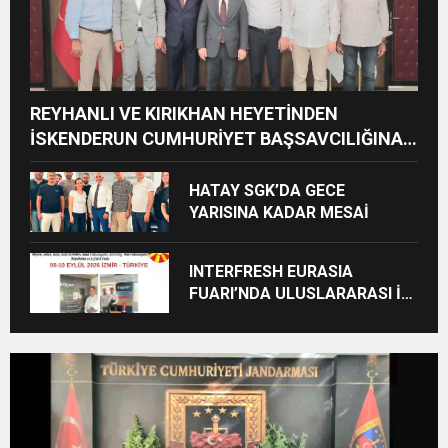
REYHANLI VE KIRIKHAN HEYETİNDEN
İSKENDERUN CUMHURİYET BAŞSAVCILIĞINA
ZİYARET
HATAY SGK’DA GECE
YARISINA KADAR MESAİ
INTERFRESH EURASIA
FUARI’NDA ULUSLARARASI İŞ
BİRLİKLERİ İÇİN GERİ SAYIM
BAŞLADI