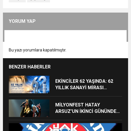
YORUM YAP
Bu yazı yorumlara kapatılmıştır.
BENZER HABERLER
EKİNCİLER 62 YAŞINDA: 62
YILLIK SANAYİ MİRASI
GELECEĞE TAŞINIYOR
MİLYONFEST HATAY
ARSUZ’UN İKİNCİ GÜNÜNDE
İMREN ÇAPANOĞLU SAHNE
ALACAK