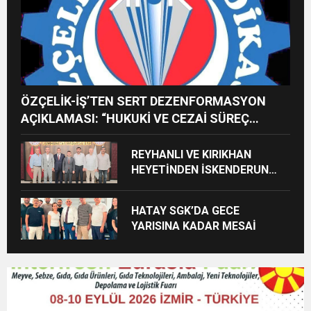
ÖZÇELİK-İŞ’TEN SERT DEZENFORMASYON
AÇIKLAMASI: “HUKUKİ VE CEZAİ SÜREÇ
BAŞLATILDI”
REYHANLI VE KIRIKHAN
HEYETİNDEN İSKENDERUN
CUMHURİYET
BAŞSAVCILIĞINA ZİYARET
HATAY SGK’DA GECE
YARISINA KADAR MESAİ