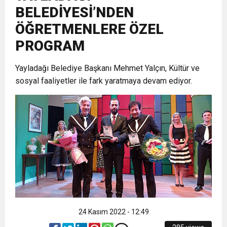
BELEDİYESİ’NDEN
6:19
HBB BAŞKANI ÖNTÜRK’ÜN
Cumhuriyet, Türk Milletinin Özgürlük
ÖĞRETMENLERE ÖZEL
PROGRAM
17:36
KURUMLAR VERGİSİ ERTELENDİ
CUMHURİYET BAYRAMI MESAJI
ve Onur Nişanesidir
Yayladağı Belediye Başkanı Mehmet Yalçın, Kültür ve
1:00
sosyal faaliyetler ile fark yaratmaya devam ediyor.
İTSO İŞ-KUR SGK TOPLANTI
21:40
CEYLANDERE’DE BAŞKAN EMRAH
DUYURUSU
18:22
BAŞKAN SAMİ ÜSTÜN’DEN
KARAÇAY’A SEVGİ SELİ
GÖNÜLLERE DOKUNAN ZİYARET
24 Kasım 2022 - 12:49