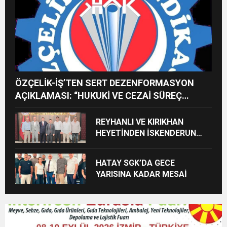
ÖZÇELİK-İŞ’TEN SERT DEZENFORMASYON
AÇIKLAMASI: “HUKUKİ VE CEZAİ SÜREÇ
BAŞLATILDI”
REYHANLI VE KIRIKHAN
HEYETİNDEN İSKENDERUN
CUMHURİYET
BAŞSAVCILIĞINA ZİYARET
HATAY SGK’DA GECE
YARISINA KADAR MESAİ