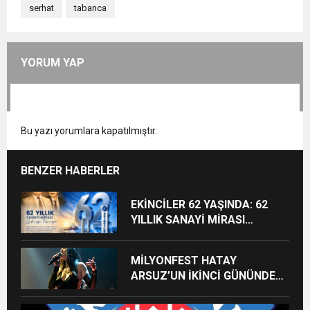
serhat
tabanca
YORUM YAP
Bu yazı yorumlara kapatılmıştır.
BENZER HABERLER
EKİNCİLER 62 YAŞINDA: 62
YILLIK SANAYİ MİRASI
GELECEĞE TAŞINIYOR
MİLYONFEST HATAY
ARSUZ’UN İKİNCİ GÜNÜNDE
İMREN ÇAPANOĞLU SAHNE
ALACAK