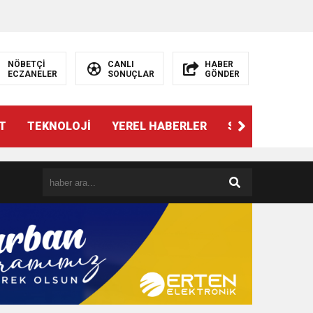
NÖBETÇİ
CANLI
HABER
ECZANELER
SONUÇLAR
GÖNDER
T
TEKNOLOJİ
YEREL HABERLER
SPOR