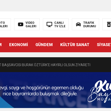
N EMRAH KARAÇAY’A SEVGİ SELİ
OTO
VIDEO
CANLI
TRAFİK
ALERI
GALERI
TV İZLE
DURUMU
DEN GÖNÜLLERE DOKUNAN ZİYARET
M
EKONOMİ
GÜNDEM
KÜLTÜR SANAT
SİYASE
 BAŞSAVCISI BURAK ÖZTÜRK’E HAYIRLI OLSUN ZİYARETİ
MASININ PERDE ARKASI: GÖRÜNENDEN DAHA FAZLASI MI VAR?
Bir Törenle Hizmete Açıldı
Z’DAN EĞİTİME KALICI YATIRIM
Gül, Cumhuriyet, Türk Milletinin Özgürlük ve Onur Nişanesidir