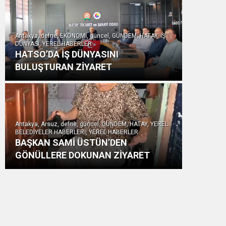
Antakya, defne, EKONOMİ, güncel, GÜNDEM, HATAY, İŞ
DÜNYASI, YEREL HABERLER
HATSO’DA İŞ DÜNYASINI
BULUŞTURAN ZİYARET
Antakya, Arsuz, defne, güncel, GÜNDEM, HATAY, YEREL
BELEDİYELER HABERLERİ, YEREL HABERLER
BAŞKAN SAMİ ÜSTÜN’DEN
GÖNÜLLERE DOKUNAN ZİYARET