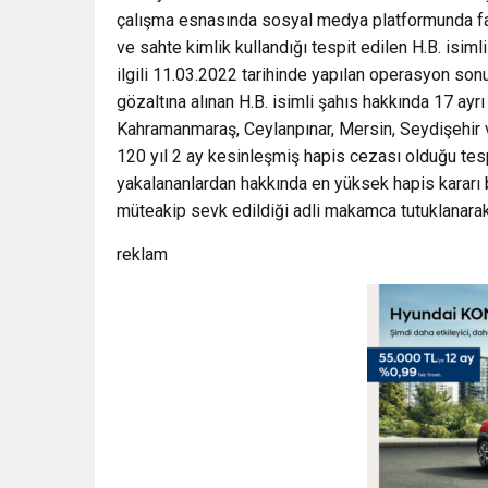
çalışma esnasında sosyal medya platformunda farklı
ve sahte kimlik kullandığı tespit edilen H.B. isiml
ilgili 11.03.2022 tarihinde yapılan operasyon so
gözaltına alınan H.B. isimli şahıs hakkında 17 ayr
Kahramanmaraş, Ceylanpınar, Mersin, Seydişehir 
120 yıl 2 ay kesinleşmiş hapis cezası olduğu tesp
yakalananlardan hakkında en yüksek hapis kararı
müteakip sevk edildiği adli makamca tutuklanarak
reklam