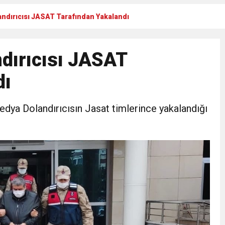
ndırıcısı JASAT Tarafından Yakalandı
N CUMHURİYET BAYRAMI MESAJI
dırıcısı JASAT
RTELENDİ
dı
 TOPLANTI DUYURUSU
dya Dolandırıcısın Jasat timlerince yakalandığı
N EMRAH KARAÇAY’A SEVGİ SELİ
DEN GÖNÜLLERE DOKUNAN ZİYARET