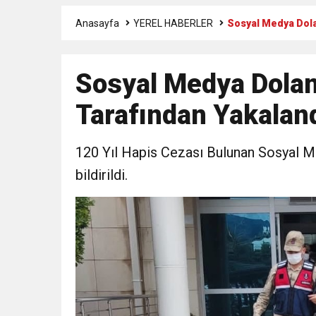
Anasayfa
YEREL HABERLER
Sosyal Medya Dola
6:19
HBB BAŞKANI ÖNTÜRK’Ü
Sosyal Medya Dolan
17:36
KURUMLAR VERGİSİ E
Tarafından Yakalan
1:00
İTSO İŞ-KUR SGK
120 Yıl Hapis Cezası Bulunan Sosyal Me
21:40
CEYLANDERE’DE BAŞKA
bildirildi.
18:22
BAŞKAN SAMİ ÜSTÜN’