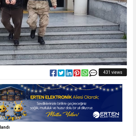
431 views
landı