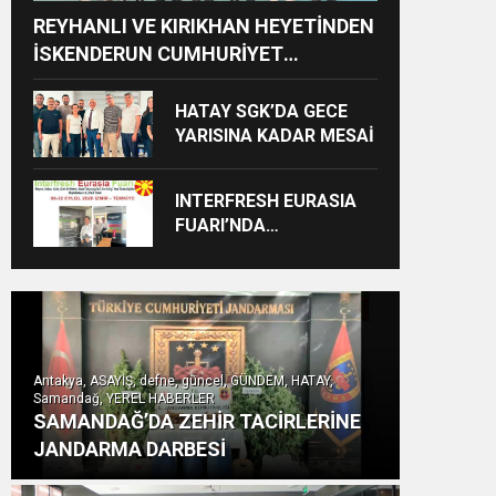
REYHANLI VE KIRIKHAN HEYETİNDEN
İSKENDERUN CUMHURİYET
BAŞSAVCILIĞINA ZİYARET
HATAY SGK’DA GECE
YARISINA KADAR MESAİ
INTERFRESH EURASIA
FUARI’NDA
ULUSLARARASI İŞ
BİRLİKLERİ İÇİN GERİ
SAYIM BAŞLADI
Antakya, ASAYİŞ, defne, güncel, GÜNDEM, HATAY,
Samandağ, YEREL HABERLER
SAMANDAĞ’DA ZEHİR TACİRLERİNE
JANDARMA DARBESİ