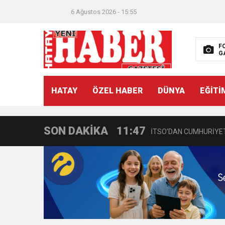
6 Ağustos 2026 - 15:55
21:40
CEYLANDERE’DE BAŞKA
F
G
18:22
BAŞKAN SAMİ ÜSTÜN’
HATAY
ÖZEL HABER
DÜNYA
EĞİTİ
11:47
İTSO’DAN CUMHURİYET
SON DAKİKA
18:55
İNCE’NİN CHP’DE KAL
11:57
IŞIL Eczanesi Görkemli 
21:40
HİKMET KAMİL ERYILMA
3:47
Belediye Başkanı İbrahim 