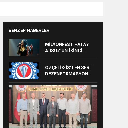
BENZER HABERLER
MİLYONFEST HATAY
ARSUZ’UN İKİNCİ
GÜNÜNDE İMREN
ÇAPANOĞLU SAHNE
ÖZÇELİK-İŞ’TEN SERT
ALACAK
DEZENFORMASYON
AÇIKLAMASI: “HUKUKİ
VE CEZAİ SÜREÇ
BAŞLATILDI”