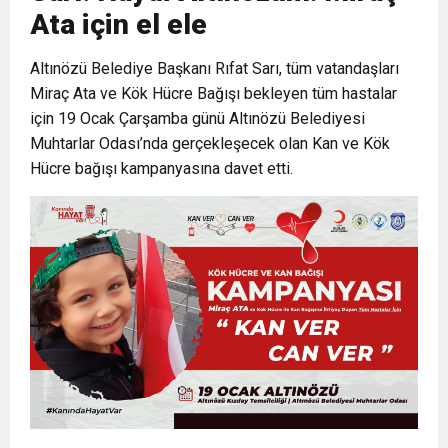
Ata için el ele
6:19
HBB BAŞKANI ÖNTÜRK’ÜN
Cumhuriyet, Türk Milletinin Özgürlük
Altınözü Belediye Başkanı Rıfat Sarı, tüm vatandaşları
Miraç Ata ve Kök Hücre Bağışı bekleyen tüm hastalar
17:36
KURUMLAR VERGİSİ ERTELENDİ
CUMHURİYET BAYRAMI MESAJI
ve Onur Nişanesidir
için 19 Ocak Çarşamba günü Altınözü Belediyesi
Muhtarlar Odası’nda gerçekleşecek olan Kan ve Kök
1:00
İTSO İŞ-KUR SGK TOPLANTI
Hücre bağışı kampanyasına davet etti.
21:40
CEYLANDERE’DE BAŞKAN EMRAH
DUYURUSU
18:22
BAŞKAN SAMİ ÜSTÜN’DEN
KARAÇAY’A SEVGİ SELİ
GÖNÜLLERE DOKUNAN ZİYARET