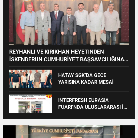
REYHANLI VE KIRIKHAN HEYETİNDEN
İSKENDERUN CUMHURİYET BAŞSAVCILIĞINA
ZİYARET
HATAY SGK’DA GECE
YARISINA KADAR MESAİ
INTERFRESH EURASIA
FUARI’NDA ULUSLARARASI İŞ
BİRLİKLERİ İÇİN GERİ SAYIM
BAŞLADI