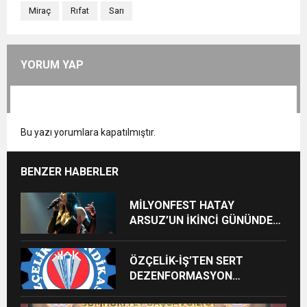
Miraç
Rıfat
Sarı
YORUM YAP
Bu yazı yorumlara kapatılmıştır.
BENZER HABERLER
MİLYONFEST HATAY
ARSUZ’UN İKİNCİ GÜNÜNDE
İMREN ÇAPANOĞLU SAHNE
ALACAK
ÖZÇELİK-İŞ’TEN SERT
DEZENFORMASYON
AÇIKLAMASI: “HUKUKİ VE
CEZAİ SÜREÇ BAŞLATILDI”