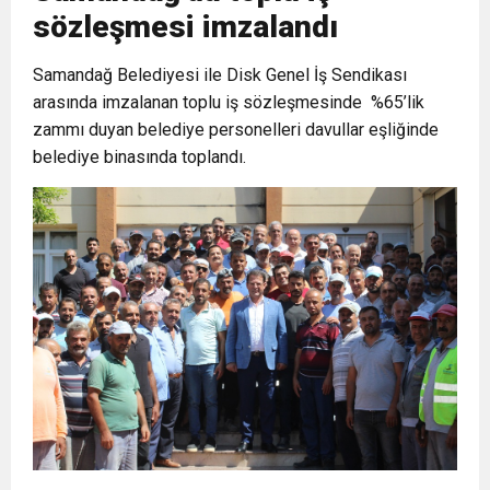
sözleşmesi imzalandı
6:19
HBB BAŞKANI ÖNTÜRK’ÜN
Cumhuriyet, Türk Milletinin Özgürlük
Samandağ Belediyesi ile Disk Genel İş Sendikası
arasında imzalanan toplu iş sözleşmesinde %65’lik
17:36
KURUMLAR VERGİSİ ERTELENDİ
CUMHURİYET BAYRAMI MESAJI
ve Onur Nişanesidir
zammı duyan belediye personelleri davullar eşliğinde
belediye binasında toplandı.
1:00
İTSO İŞ-KUR SGK TOPLANTI
21:40
CEYLANDERE’DE BAŞKAN EMRAH
DUYURUSU
18:22
BAŞKAN SAMİ ÜSTÜN’DEN
KARAÇAY’A SEVGİ SELİ
GÖNÜLLERE DOKUNAN ZİYARET