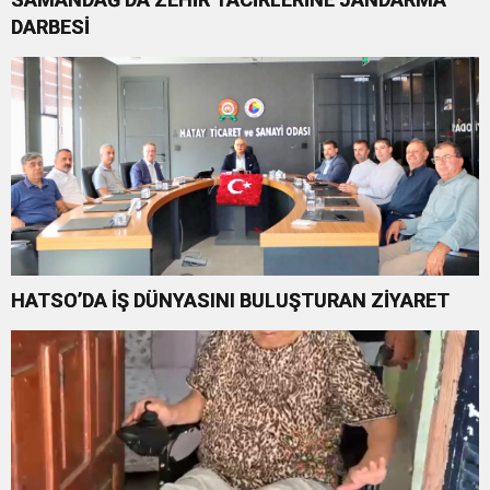
DARBESİ
HATSO’DA İŞ DÜNYASINI BULUŞTURAN ZİYARET