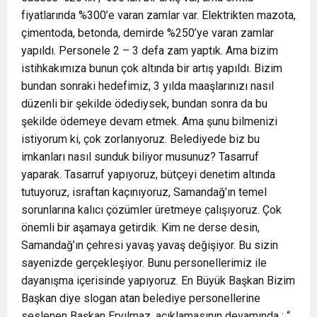
fiyatlarında %300’e varan zamlar var. Elektrikten mazota,
çimentoda, betonda, demirde %250’ye varan zamlar
yapıldı. Personele 2 – 3 defa zam yaptık. Ama bizim
istihkakımıza bunun çok altında bir artış yapıldı. Bizim
bundan sonraki hedefimiz, 3 yılda maaşlarınızı nasıl
düzenli bir şekilde ödediysek, bundan sonra da bu
şekilde ödemeye devam etmek. Ama şunu bilmenizi
istiyorum ki, çok zorlanıyoruz. Belediyede biz bu
imkanları nasıl sunduk biliyor musunuz? Tasarruf
yaparak. Tasarruf yapıyoruz, bütçeyi denetim altında
tutuyoruz, israftan kaçınıyoruz, Samandağ’ın temel
sorunlarına kalıcı çözümler üretmeye çalışıyoruz. Çok
önemli bir aşamaya getirdik. Kim ne derse desin,
Samandağ’ın çehresi yavaş yavaş değişiyor. Bu sizin
sayenizde gerçekleşiyor. Bunu personellerimiz ile
dayanışma içerisinde yapıyoruz. En Büyük Başkan Bizim
Başkan diye slogan atan belediye personellerine
seslenen Başkan Eryılmaz, açıklamasının devamında ; “