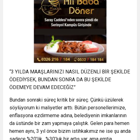
“3 YILDA MAAŞLARINIZI NASIL DÜZENLİ BİR ŞEKİLDE
ÖDEDİYSEK, BUNDAN SONRA DA BU ŞEKİLDE
ÖDEMEYE DEVAM EDECEĞİZ”
Bundan sonraki süreç kritik bir süreç. Çünkü üzülerek
söylüyorum ki maliyetler arttı. Bütün personellerimize,
enflasyona ezdirmeme adına, belediyenin imkanlarının
da üstünde bir zam yapmaya çalıştık. Gelen para hemen
hemen aynı, 3 yıl önce bizim istihkakımız ne ise şu anda
sadece %20’lik , %30’luk bir artış var, ama emtia