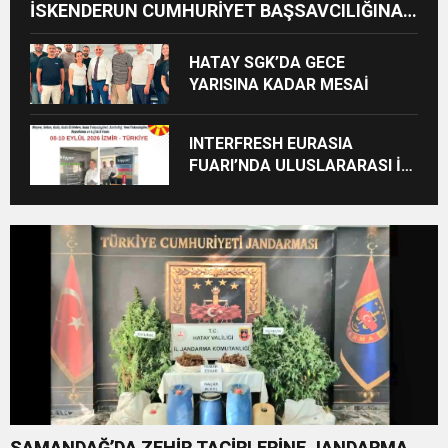
İSKENDERUN CUMHURİYET BAŞSAVCILIĞINA
ZİYARET
HATAY SGK’DA GECE
YARISINA KADAR MESAİ
INTERFRESH EURASIA
FUARI’NDA ULUSLARARASI İŞ
BİRLİKLERİ İÇİN GERİ SAYIM
BAŞLADI
SAMANDAĞ’DA ZEHİR TACİRLERİNE JANDARMA