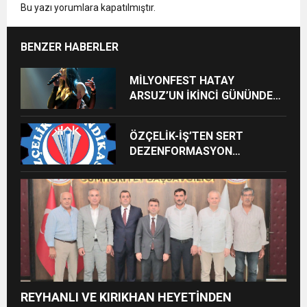
Bu yazı yorumlara kapatılmıştır.
BENZER HABERLER
MİLYONFEST HATAY
ARSUZ’UN İKİNCİ GÜNÜNDE
İMREN ÇAPANOĞLU SAHNE
ALACAK
ÖZÇELİK-İŞ’TEN SERT
DEZENFORMASYON
AÇIKLAMASI: “HUKUKİ VE
CEZAİ SÜREÇ BAŞLATILDI”
REYHANLI VE KIRIKHAN HEYETİNDEN