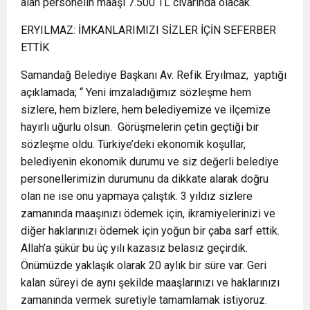
alan personelin maaşı 7.500 TL civarında olacak.
ERYILMAZ: İMKANLARIMIZI SİZLER İÇİN SEFERBER
ETTİK
Samandağ Belediye Başkanı Av. Refik Eryılmaz, yaptığı
açıklamada; “ Yeni imzaladığımız sözleşme hem
sizlere, hem bizlere, hem belediyemize ve ilçemize
hayırlı uğurlu olsun. Görüşmelerin çetin geçtiği bir
sözleşme oldu. Türkiye’deki ekonomik koşullar,
belediyenin ekonomik durumu ve siz değerli belediye
personellerimizin durumunu da dikkate alarak doğru
olan ne ise onu yapmaya çalıştık. 3 yıldız sizlere
zamanında maaşınızı ödemek için, ikramiyelerinizi ve
diğer haklarınızı ödemek için yoğun bir çaba sarf ettik.
Allah’a şükür bu üç yılı kazasız belasız geçirdik.
Önümüzde yaklaşık olarak 20 aylık bir süre var. Geri
kalan süreyi de aynı şekilde maaşlarınızı ve haklarınızı
zamanında vermek suretiyle tamamlamak istiyoruz.