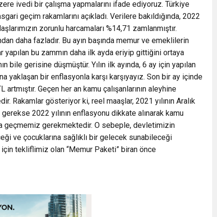
ere ivedi bir çalışma yapmalarını ifade ediyoruz. Türkiye
gari geçim rakamlarını açıkladı. Verilere bakıldığında, 2022
ndaşlarımızın zorunlu harcamaları %14,71 zamlanmıştır.
dan daha fazladır. Bu ayın başında memur ve emeklilerin
 yapılan bu zammın daha ilk ayda eriyip gittiğini ortaya
n bile gerisine düşmüştür. Yılın ilk ayında, 6 ay için yapılan
 yaklaşan bir enflasyonla karşı karşıyayız. Son bir ay içinde
TL artmıştır. Geçen her an kamu çalışanlarının aleyhine
r. Rakamlar gösteriyor ki, reel maaşlar, 2021 yılının Aralık
e gerekse 2022 yılının enflasyonu dikkate alınarak kamu
aya geçmemiz gerekmektedir. O sebeple, devletimizin
eği ve çocuklarına sağlıklı bir gelecek sunabileceği
i için tekliflimiz olan “Memur Paketi” biran önce