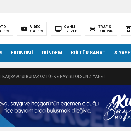
OTO
VIDEO
CANLI
TRAFİK
ALERI
GALERI
TV İZLE
DURUMU
N EMRAH KARAÇAY’A SEVGİ SELİ
M
EKONOMİ
GÜNDEM
KÜLTÜR SANAT
SİYASE
DEN GÖNÜLLERE DOKUNAN ZİYARET
 BAŞSAVCISI BURAK ÖZTÜRK’E HAYIRLI OLSUN ZİYARETİ
MASININ PERDE ARKASI: GÖRÜNENDEN DAHA FAZLASI MI VAR?
Bir Törenle Hizmete Açıldı
Z’DAN EĞİTİME KALICI YATIRIM