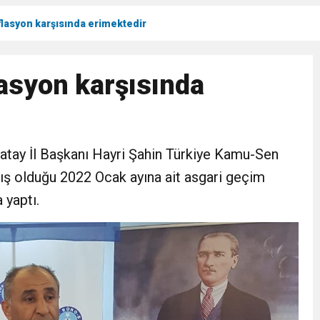
flasyon karşısında erimektedir
Gül, Cumhuriyet, Türk Milletinin Özgürlük ve Onur Nişanesidir
asyon karşısında
N CUMHURİYET BAYRAMI MESAJI
RTELENDİ
atay İl Başkanı Hayri Şahin Türkiye Kamu-Sen
 TOPLANTI DUYURUSU
ış olduğu 2022 Ocak ayına ait asgari geçim
 yaptı.
N EMRAH KARAÇAY’A SEVGİ SELİ
DEN GÖNÜLLERE DOKUNAN ZİYARET