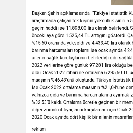
Başkan Şahin açıklamasında; “Türkiye İstatistik K
araştırmada çalışan tek kişinin yoksulluk sınırı 5.5
geçim haddi ise 11.898,00 lira olarak belirlendi. So
önceki aya göre 1.525,44 TL arttığını gösterdi. Çal
%15,60 oranında yükseldi ve 4.433,40 lira olarak h
barınma harcamaları toplamı ise ocak ayında 4.240,7
ailenin sağlık kuruluşlarının belirlediği gibi sağl
2022 verilerine göre günlük 97,281 lira olduğu bel
oldu. Ocak 2022 itibari ile ortalama 6.285,60 TL ü
maaşının %46,43’ünü oluşturdu. Türkiye İstatistik K
ise Ocak 2022 ortalama maaşının %21,04’üne denk
yalnızca gıda ve barınma harcamalarına ayırmak zor
%32,53’ü kaldı. Ortalama ücretle geçinen bir memur
diğer zorunlu ihtiyaçlarını karşılaması için Ocak
2020 Ocak ayında dört kişilik bir ailenin masrafl
reklam