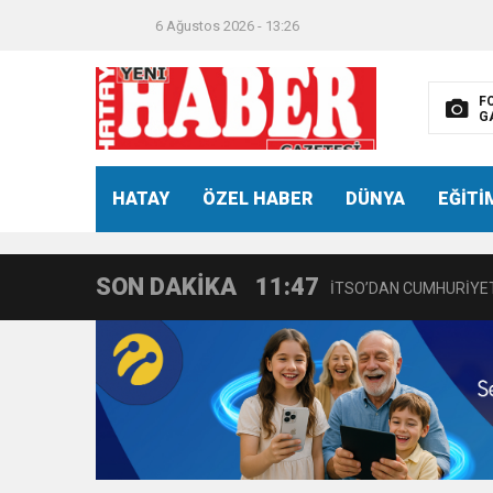
6 Ağustos 2026 - 13:26
F
G
21:40
CEYLANDERE’DE BAŞKA
HATAY
ÖZEL HABER
DÜNYA
EĞİTİ
18:22
BAŞKAN SAMİ ÜSTÜN’
SON DAKİKA
11:47
İTSO’DAN CUMHURİYET
18:55
İNCE’NİN CHP’DE KAL
11:57
IŞIL Eczanesi Görkemli 
21:40
HİKMET KAMİL ERYILMA