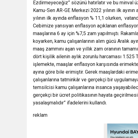
Ezdirmeyeceğiz” sözünü hatırlatır ve bu minval üz
Kamu-Sen AR-GE Merkezi 2022 yılının ilk ayının as
yılının ilk ayında enflasyon % 11,1 olurken, vata
Cebimize yansıyan enflasyon açıklanan enflasyon
maaşlarına 6 ay için %7,5 zam yapılmıştı. Rakamlar
koyarken, kamu çalışanlarının alım gücü Aralık ayını
maaş zammını aşan ve yıllık zam oranının tamamına
dört kişilik ailenin aylık zorunlu harcaması 1.525 
işlemekte, maaşlar enflasyon karşısında erimektedi
ayına göre bile erimiştir. Gerek maaşlardaki erim
çalışanlarına tatminkâr ve gerçekçi bir uygulam
temsilcisi kamu çalışanlarına insanca yaşayabilec
gerçekçi bir ücret politikasının hayata geçirilmes
yasalaşmalıdır” ifadelerini kullandı.
reklam