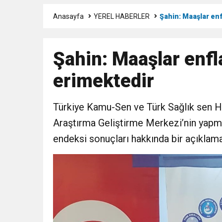
Anasayfa
YEREL HABERLER
Şahin: Maaşlar en
3:47
Belediye Başkanı İbrahim 
Şahin: Maaşlar enfl
6:19
HBB BAŞKANI ÖNTÜRK’Ü
erimektedir
17:36
KURUMLAR VERGİSİ E
Türkiye Kamu-Sen ve Türk Sağlık sen H
1:00
İTSO İŞ-KUR SGK
Araştırma Geliştirme Merkezi’nin yapm
endeksi sonuçları hakkında bir açıklama
21:40
CEYLANDERE’DE BAŞKA
18:22
BAŞKAN SAMİ ÜSTÜN’