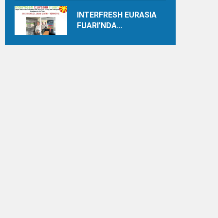
INTERFRESH EURASIA
FUARI’NDA
ULUSLARARASI İŞ
BİRLİKLERİ İÇİN GERİ
SAYIM BAŞLADI