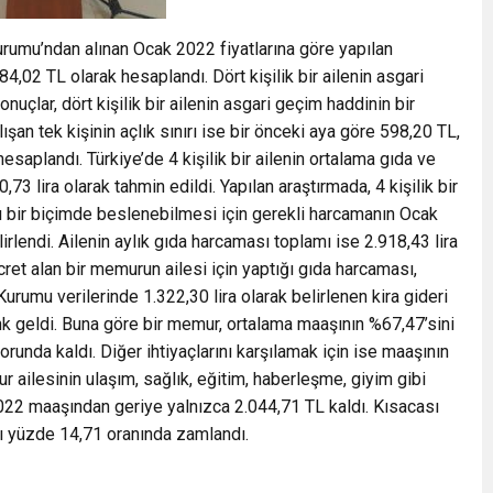
urumu’ndan alınan Ocak 2022 fiyatlarına göre yapılan
84,02 TL olarak hesaplandı. Dört kişilik bir ailenin asgari
nuçlar, dört kişilik bir ailenin asgari geçim haddinin bir
ışan tek kişinin açlık sınırı ise bir önceki aya göre 598,20 TL,
esaplandı. Türkiye’de 4 kişilik bir ailenin ortalama gıda ve
3 lira olarak tahmin edildi. Yapılan araştırmada, 4 kişilik bir
ıklı bir biçimde beslenebilmesi için gerekli harcamanın Ocak
irlendi. Ailenin aylık gıda harcaması toplamı ise 2.918,43 lira
cret alan bir memurun ailesi için yaptığı gıda harcaması,
urumu verilerinde 1.322,30 lira olarak belirlenen kira gideri
 geldi. Buna göre bir memur, ortalama maaşının %67,47’sini
unda kaldı. Diğer ihtiyaçlarını karşılamak için ise maaşının
 ailesinin ulaşım, sağlık, eğitim, haberleşme, giyim gibi
 2022 maaşından geriye yalnızca 2.044,71 TL kaldı. Kısacası
arı yüzde 14,71 oranında zamlandı.