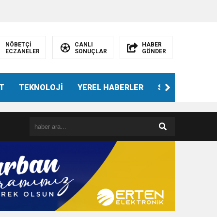
NÖBETÇİ
CANLI
HABER
ECZANELER
SONUÇLAR
GÖNDER
T
TEKNOLOJİ
YEREL HABERLER
SPOR