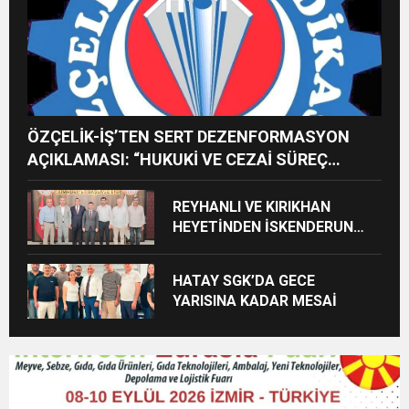
ÖZÇELİK-İŞ’TEN SERT DEZENFORMASYON
AÇIKLAMASI: “HUKUKİ VE CEZAİ SÜREÇ
BAŞLATILDI”
REYHANLI VE KIRIKHAN
HEYETİNDEN İSKENDERUN
CUMHURİYET
BAŞSAVCILIĞINA ZİYARET
HATAY SGK’DA GECE
YARISINA KADAR MESAİ