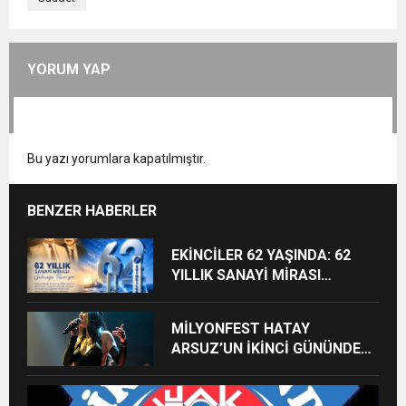
YORUM YAP
Bu yazı yorumlara kapatılmıştır.
BENZER HABERLER
EKİNCİLER 62 YAŞINDA: 62
YILLIK SANAYİ MİRASI
GELECEĞE TAŞINIYOR
MİLYONFEST HATAY
ARSUZ’UN İKİNCİ GÜNÜNDE
İMREN ÇAPANOĞLU SAHNE
ALACAK