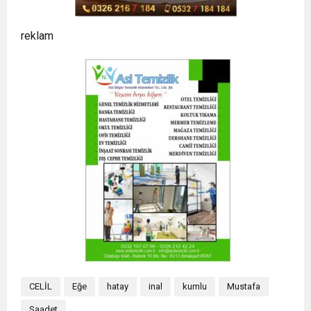
reklam
CELİL
Eğe
hatay
inal
kumlu
Mustafa
Saadet