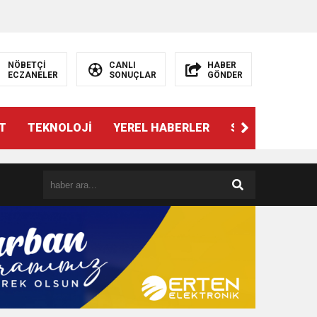
NÖBETÇİ
CANLI
HABER
ECZANELER
SONUÇLAR
GÖNDER
T
TEKNOLOJİ
YEREL HABERLER
SPOR