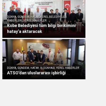
DÜNYA, GÜNDEM, HATAY, YEREL BELEDİYELER
HABERLERİ, YEREL HABERLER
Kobe Belediyesi tüm bilgi birikimini
hatay’a aktaracak
DÜNYA, GÜNDEM, HATAY, İŞ DÜNYASI, YEREL HABERLER
ATSO’dan uluslararası işbirliği