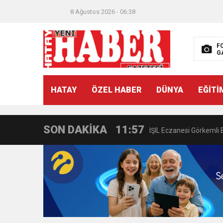
21:40
CEYLANDERE’DE BAŞKA
8 Ağustos 2026 - 06:38
18:22
BAŞKAN SAMİ ÜSTÜN’
F
G
11:47
İTSO’DAN CUMHURİYET
HATAY
ÖZEL HABER
DÜNYA
EĞİTİ
18:55
İNCE’NİN CHP’DE KAL
SON DAKİKA
11:57
IŞIL Eczanesi Görkemli 
21:40
HİKMET KAMİL ERYILMA
3:47
Belediye Başkanı İbrahim 
6:19
HBB BAŞKANI ÖNTÜRK’Ü