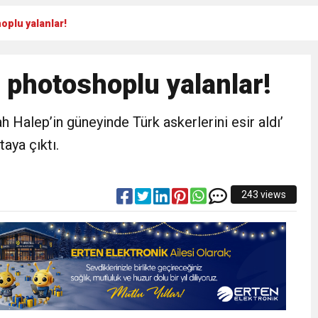
plu yalanlar!
RTELENDİ
photoshoplu yalanlar!
 TOPLANTI DUYURUSU
h Halep’in güneyinde Türk askerlerini esir aldı’
N EMRAH KARAÇAY’A SEVGİ SELİ
aya çıktı.
DEN GÖNÜLLERE DOKUNAN ZİYARET
243 views