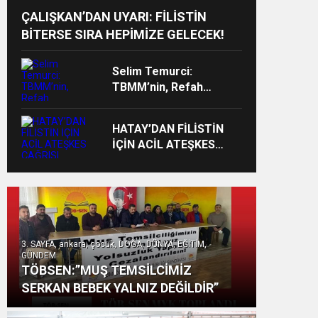
ÇALIŞKAN’DAN UYARI: FİLİSTİN
BİTERSE SIRA HEPİMİZE GELECEK!
Selim Temurci:
TBMM’nin, Refah
Konusunda Yeni Bir
Ortak Bildiriyle
HATAY’DAN FİLİSTİN
Milletimizin Duygularına
İÇİN ACİL ATEŞKES
Tercüman Olması
ÇAĞRISI
Gerekir!
3. SAYFA, ankara, çocuk, DOĞA, DÜNYA, EĞİTİM,
GÜNDEM
TÖBSEN:”MUŞ TEMSİLCİMİZ
SERKAN BEBEK YALNIZ DEĞİLDİR”