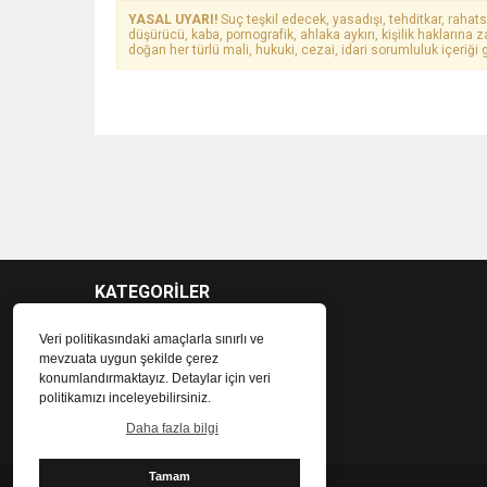
YASAL UYARI!
Suç teşkil edecek, yasadışı, tehditkar, rahats
düşürücü, kaba, pornografik, ahlaka aykırı, kişilik haklarına z
doğan her türlü mali, hukuki, cezai, idari sorumluluk içeriği g
KATEGORİLER
Veri politikasındaki amaçlarla sınırlı ve
mevzuata uygun şekilde çerez
konumlandırmaktayız. Detaylar için veri
politikamızı inceleyebilirsiniz.
Daha fazla bilgi
Tamam