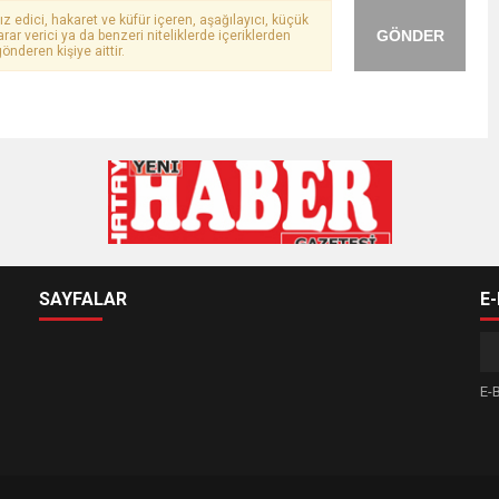
ız edici, hakaret ve küfür içeren, aşağılayıcı, küçük
GÖNDER
arar verici ya da benzeri niteliklerde içeriklerden
önderen kişiye aittir.
SAYFALAR
E
E-B