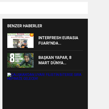
BENZER HABERLER
INTERFRESH EURASIA
FUARI’NDA
ULUSLARARASI İŞ
BİRLİKLERİ İÇİN GERİ
BAŞKAN YAPAR, 8
SAYIM BAŞLADI
MART DÜNYA
KADINLAR GÜNÜ’NÜ
KUTLADI