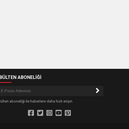
-BÜLTEN ABONELİĞİ
ülten aboneliği ile haberlere daha hızlı erişin.