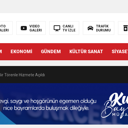
N EMRAH KARAÇAY’A SEVGİ SELİ
DEN GÖNÜLLERE DOKUNAN ZİYARET
OTO
VIDEO
CANLI
TRAFİK
ALERI
GALERI
TV İZLE
DURUMU
 BAŞSAVCISI BURAK ÖZTÜRK’E HAYIRLI OLSUN ZİYARETİ
M
EKONOMİ
GÜNDEM
KÜLTÜR SANAT
SİYASE
MASININ PERDE ARKASI: GÖRÜNENDEN DAHA FAZLASI MI VAR?
Bir Törenle Hizmete Açıldı
Z’DAN EĞİTİME KALICI YATIRIM
Gül, Cumhuriyet, Türk Milletinin Özgürlük ve Onur Nişanesidir
N CUMHURİYET BAYRAMI MESAJI