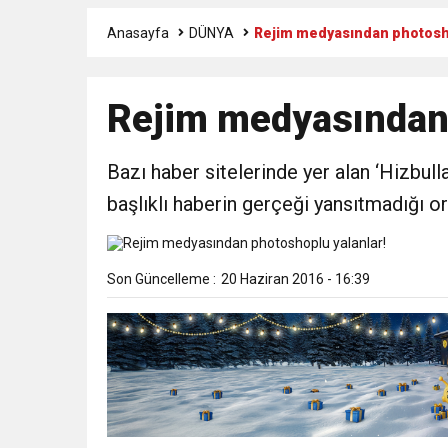
Anasayfa
DÜNYA
Rejim medyasından photosho
17:36
KURUMLAR VERGİSİ E
Rejim medyasından 
1:00
İTSO İŞ-KUR SGK
Bazı haber sitelerinde yer alan ‘Hizbulla
21:40
CEYLANDERE’DE BAŞKA
başlıklı haberin gerçeği yansıtmadığı ort
18:22
BAŞKAN SAMİ ÜSTÜN’
Son Güncelleme :
20 Haziran 2016 - 16:39