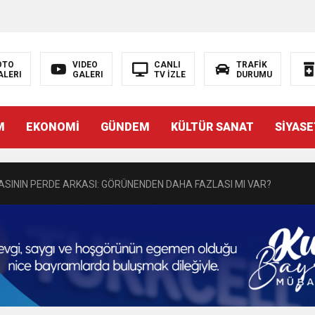
N EMRAH KARAÇAY’A SEVGİ SELİ
OTO
VIDEO
CANLI
TRAFİK
ALERI
GALERI
TV İZLE
DURUMU
DEN GÖNÜLLERE DOKUNAN ZİYARET
M
EKONOMİ
GÜNDEM
KÜLTÜR SANAT
SİYASE
 BAŞSAVCISI BURAK ÖZTÜRK’E HAYIRLI OLSUN ZİYARETİ
MASININ PERDE ARKASI: GÖRÜNENDEN DAHA FAZLASI MI VAR?
Bir Törenle Hizmete Açıldı
Z’DAN EĞİTİME KALICI YATIRIM
Gül, Cumhuriyet, Türk Milletinin Özgürlük ve Onur Nişanesidir