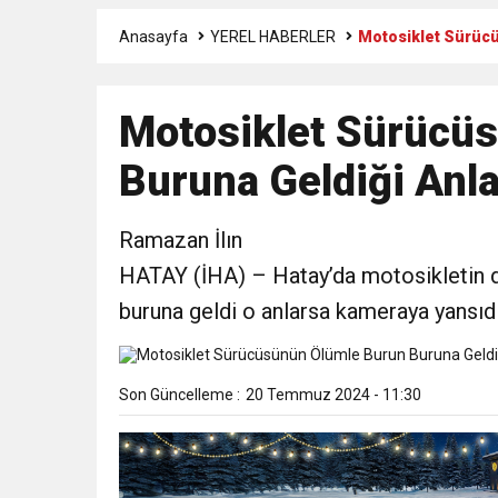
Anasayfa
YEREL HABERLER
Motosiklet Sürüc
6:19
HBB BAŞKANI ÖNTÜRK’Ü
Motosiklet Sürücü
17:36
KURUMLAR VERGİSİ E
Buruna Geldiği Anl
1:00
İTSO İŞ-KUR SGK
Ramazan İlın
21:40
CEYLANDERE’DE BAŞKA
HATAY (İHA) – Hatay’da motosikletin d
buruna geldi o anlarsa kameraya yansıdı
18:22
BAŞKAN SAMİ ÜSTÜN’
Son Güncelleme :
20 Temmuz 2024 - 11:30