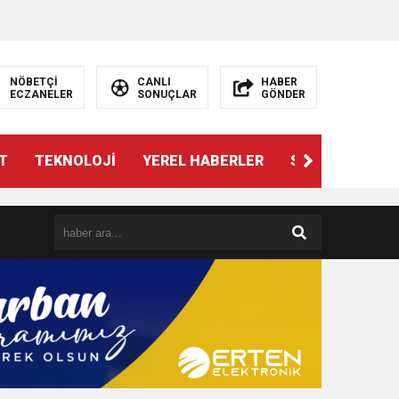
NÖBETÇİ
CANLI
HABER
ECZANELER
SONUÇLAR
GÖNDER
T
TEKNOLOJİ
YEREL HABERLER
SPOR