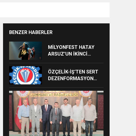
BENZER HABERLER
MİLYONFEST HATAY
ARSUZ’UN İKİNCİ
GÜNÜNDE İMREN
ÇAPANOĞLU SAHNE
ÖZÇELİK-İŞ’TEN SERT
ALACAK
DEZENFORMASYON
AÇIKLAMASI: “HUKUKİ
VE CEZAİ SÜREÇ
BAŞLATILDI”