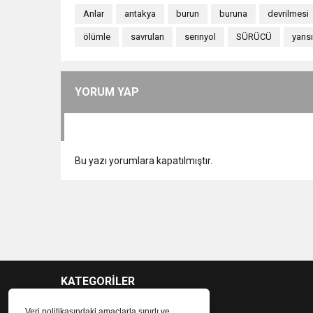
Anlar
antakya
burun
buruna
devrilmesi
ölümle
savrulan
serınyol
SÜRÜCÜ
yansı
YORUM YAP
Bu yazı yorumlara kapatılmıştır.
KATEGORİLER
Veri politikasındaki amaçlarla sınırlı ve