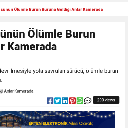
üsünün Ölümle Burun Buruna Geldiği Anlar Kamerada
N CUMHURİYET BAYRAMI MESAJI
sünün Ölümle Burun
RTELENDİ
ar Kamerada
 TOPLANTI DUYURUSU
N EMRAH KARAÇAY’A SEVGİ SELİ
evrilmesiyle yola savrulan sürücü, ölümle burun
.
DEN GÖNÜLLERE DOKUNAN ZİYARET
290 views