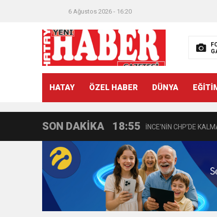
6 Ağustos 2026 - 16:20
21:40
CEYLANDERE’DE BAŞKA
F
G
18:22
BAŞKAN SAMİ ÜSTÜN’
HATAY
ÖZEL HABER
DÜNYA
EĞİTİ
11:47
İTSO’DAN CUMHURİYET
SON DAKİKA
18:55
İNCE’NİN CHP’DE KAL
11:57
IŞIL Eczanesi Görkemli 
21:40
HİKMET KAMİL ERYILMA
3:47
Belediye Başkanı İbrahim 