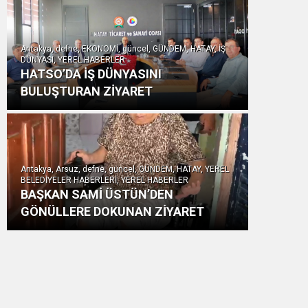
Antakya, defne, EKONOMİ, güncel, GÜNDEM, HATAY, İŞ
DÜNYASI, YEREL HABERLER
HATSO’DA İŞ DÜNYASINI
BULUŞTURAN ZİYARET
Antakya, Arsuz, defne, güncel, GÜNDEM, HATAY, YEREL
BELEDİYELER HABERLERİ, YEREL HABERLER
BAŞKAN SAMİ ÜSTÜN’DEN
GÖNÜLLERE DOKUNAN ZİYARET