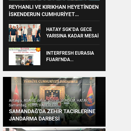
REYHANLI VE KIRIKHAN HEYETİNDEN
İSKENDERUN CUMHURİYET
BAŞSAVCILIĞINA ZİYARET
HATAY SGK’DA GECE
YARISINA KADAR MESAİ
INTERFRESH EURASIA
FUARI’NDA
ULUSLARARASI İŞ
BİRLİKLERİ İÇİN GERİ
SAYIM BAŞLADI
Antakya, ASAYİŞ, defne, güncel, GÜNDEM, HATAY,
Samandağ, YEREL HABERLER
SAMANDAĞ’DA ZEHİR TACİRLERİNE
JANDARMA DARBESİ