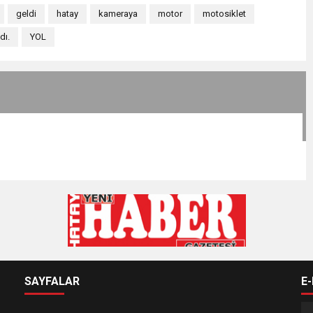
geldi
hatay
kameraya
motor
motosiklet
dı.
YOL
SAYFALAR
E