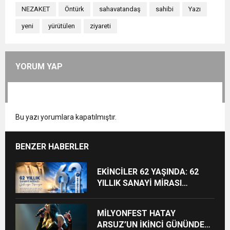
NEZAKET
Öntürk
sahavatandaş
sahibi
Yazı
yeni
yürütülen
ziyareti
YORUM YAP
Bu yazı yorumlara kapatılmıştır.
BENZER HABERLER
EKİNCİLER 62 YAŞINDA: 62
YILLIK SANAYİ MİRASI
GELECEĞE TAŞINIYOR
MİLYONFEST HATAY
ARSUZ’UN İKİNCİ GÜNÜNDE