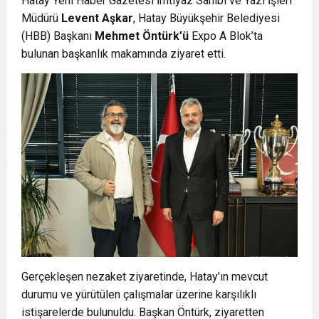
Hatay Yeni Haber Gazetesi İmtiyaz Sahibi ve Yazı İşleri
Müdürü
Levent Aşkar
, Hatay Büyükşehir Belediyesi
(HBB) Başkanı
Mehmet Öntürk’ü
Expo A Blok’ta
bulunan başkanlık makamında ziyaret etti.
Gerçekleşen nezaket ziyaretinde, Hatay’ın mevcut
durumu ve yürütülen çalışmalar üzerine karşılıklı
istişarelerde bulunuldu. Başkan Öntürk, ziyaretten