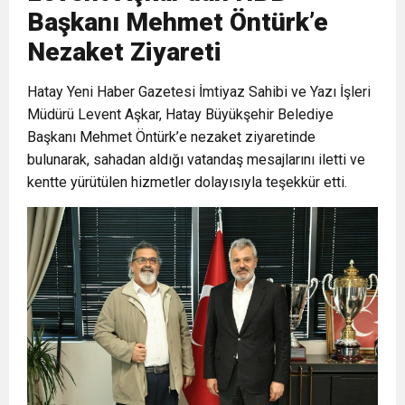
Başkanı Mehmet Öntürk’e
6:19
HBB BAŞKANI ÖNTÜRK’ÜN
Cumhuriyet, Türk Milletinin Özgürlük
Nezaket Ziyareti
17:36
Hatay Yeni Haber Gazetesi İmtiyaz Sahibi ve Yazı İşleri
KURUMLAR VERGİSİ ERTELENDİ
CUMHURİYET BAYRAMI MESAJI
ve Onur Nişanesidir
Müdürü Levent Aşkar, Hatay Büyükşehir Belediye
Başkanı Mehmet Öntürk’e nezaket ziyaretinde
1:00
İTSO İŞ-KUR SGK TOPLANTI
bulunarak, sahadan aldığı vatandaş mesajlarını iletti ve
kentte yürütülen hizmetler dolayısıyla teşekkür etti.
21:40
CEYLANDERE’DE BAŞKAN EMRAH
DUYURUSU
18:22
BAŞKAN SAMİ ÜSTÜN’DEN
KARAÇAY’A SEVGİ SELİ
GÖNÜLLERE DOKUNAN ZİYARET