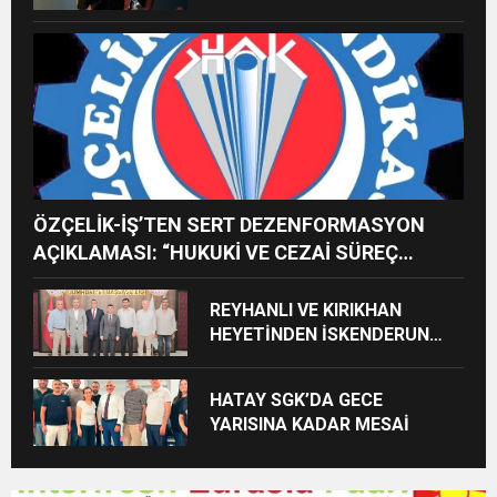
İMREN ÇAPANOĞLU SAHNE
ALACAK
ÖZÇELİK-İŞ’TEN SERT DEZENFORMASYON
AÇIKLAMASI: “HUKUKİ VE CEZAİ SÜREÇ
BAŞLATILDI”
REYHANLI VE KIRIKHAN
HEYETİNDEN İSKENDERUN
CUMHURİYET
BAŞSAVCILIĞINA ZİYARET
HATAY SGK’DA GECE
YARISINA KADAR MESAİ