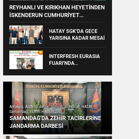
REYHANLI VE KIRIKHAN HEYETİNDEN
İSKENDERUN CUMHURİYET
BAŞSAVCILIĞINA ZİYARET
HATAY SGK’DA GECE
YARISINA KADAR MESAİ
INTERFRESH EURASIA
FUARI’NDA
ULUSLARARASI İŞ
BİRLİKLERİ İÇİN GERİ
SAYIM BAŞLADI
Antakya, ASAYİŞ, defne, güncel, GÜNDEM, HATAY,
Samandağ, YEREL HABERLER
SAMANDAĞ’DA ZEHİR TACİRLERİNE
JANDARMA DARBESİ