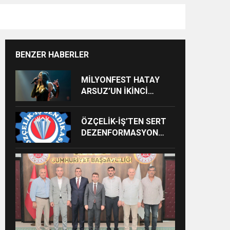
BENZER HABERLER
MİLYONFEST HATAY
ARSUZ’UN İKİNCİ
GÜNÜNDE İMREN
ÇAPANOĞLU SAHNE
ÖZÇELİK-İŞ’TEN SERT
ALACAK
DEZENFORMASYON
AÇIKLAMASI: “HUKUKİ
VE CEZAİ SÜREÇ
BAŞLATILDI”