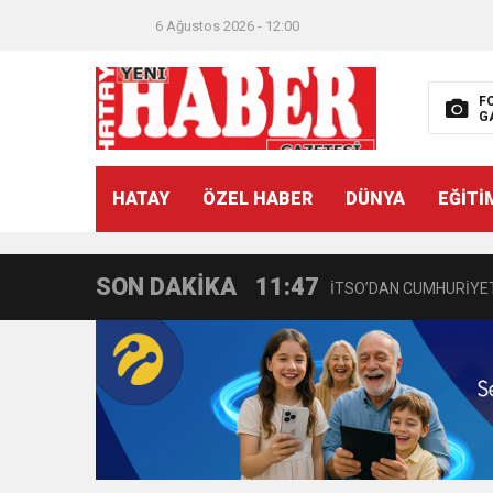
6 Ağustos 2026 - 12:00
F
G
21:40
CEYLANDERE’DE BAŞKA
HATAY
ÖZEL HABER
DÜNYA
EĞİTİ
18:22
BAŞKAN SAMİ ÜSTÜN’
SON DAKİKA
11:47
İTSO’DAN CUMHURİYET
18:55
İNCE’NİN CHP’DE KAL
11:57
IŞIL Eczanesi Görkemli 
21:40
HİKMET KAMİL ERYILMA