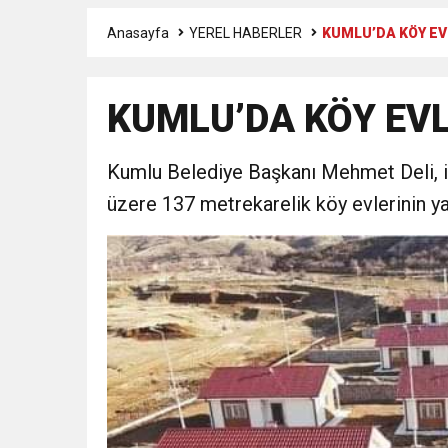
Anasayfa
YEREL HABERLER
KUMLU’DA KÖY EV
3:47
Belediye Başkanı İbrahim 
KUMLU’DA KÖY EVL
6:19
HBB BAŞKANI ÖNTÜRK’Ü
Kumlu Belediye Başkanı Mehmet Deli, i
17:36
KURUMLAR VERGİSİ E
üzere 137 metrekarelik köy evlerinin ya
1:00
İTSO İŞ-KUR SGK
21:40
CEYLANDERE’DE BAŞKA
18:22
BAŞKAN SAMİ ÜSTÜN’