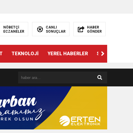
NÖBETÇİ
CANLI
HABER
ECZANELER
SONUÇLAR
GÖNDER
T
TEKNOLOJİ
YEREL HABERLER
SPOR