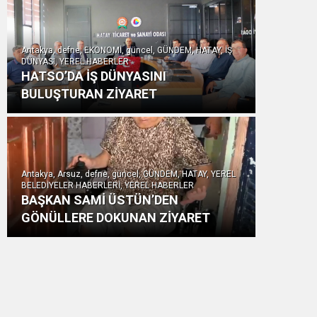
Antakya, defne, EKONOMİ, güncel, GÜNDEM, HATAY, İŞ
DÜNYASI, YEREL HABERLER
HATSO’DA İŞ DÜNYASINI
BULUŞTURAN ZİYARET
Antakya, Arsuz, defne, güncel, GÜNDEM, HATAY, YEREL
BELEDİYELER HABERLERİ, YEREL HABERLER
BAŞKAN SAMİ ÜSTÜN’DEN
GÖNÜLLERE DOKUNAN ZİYARET