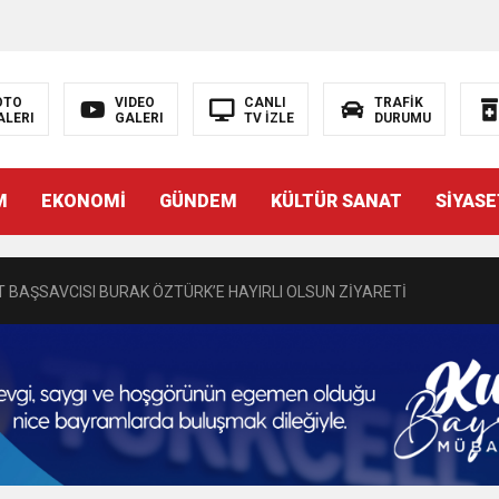
OTO
VIDEO
CANLI
TRAFİK
ALERI
GALERI
TV İZLE
DURUMU
N EMRAH KARAÇAY’A SEVGİ SELİ
M
EKONOMİ
GÜNDEM
KÜLTÜR SANAT
SİYASE
DEN GÖNÜLLERE DOKUNAN ZİYARET
 BAŞSAVCISI BURAK ÖZTÜRK’E HAYIRLI OLSUN ZİYARETİ
MASININ PERDE ARKASI: GÖRÜNENDEN DAHA FAZLASI MI VAR?
Bir Törenle Hizmete Açıldı
Z’DAN EĞİTİME KALICI YATIRIM