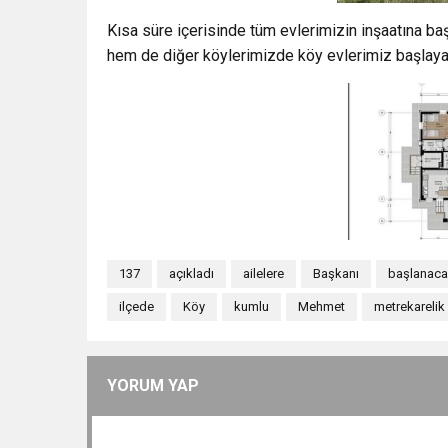
Kısa süre içerisinde tüm evlerimizin inşaatına ba
hem de diğer köylerimizde köy evlerimiz başlayaca
137
açıkladı
ailelere
Başkanı
başlanaca
ilçede
Köy
kumlu
Mehmet
metrekarelik
YORUM YAP