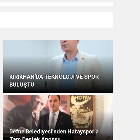
KIRIKHAN’DA TEKNOLOJİ VE SPOR
BULUŞTU
Defne Belediyesi’nden Hatayspor’a
Tam Destek Anonsu