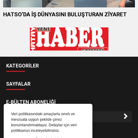
HATSO’DA İŞ DÜNYASINI BULUŞTURAN ZİYARET
KATEGORİLER
SAYFALAR
E-BÜLTEN ABONELİĞİ
Veri politikasındaki amaçlarla sınırlı ve
mevzuata uygun şekilde çerez
konumlandırmaktayız. Detaylar için veri
E-Bülten aboneliği ile haberlere daha hızlı erişin.
politikamızı inceleyebilirsiniz.