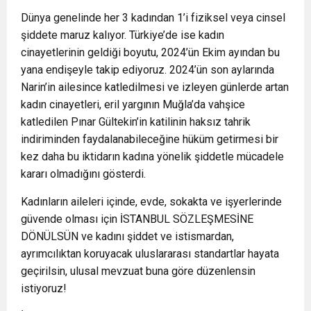
Dünya genelinde her 3 kadından 1’i fiziksel veya cinsel
şiddete maruz kalıyor. Türkiye’de ise kadın
cinayetlerinin geldiği boyutu, 2024’ün Ekim ayından bu
yana endişeyle takip ediyoruz. 2024’ün son aylarında
Narin’in ailesince katledilmesi ve izleyen günlerde artan
kadın cinayetleri, eril yargının Muğla’da vahşice
katledilen Pınar Gültekin’in katilinin haksız tahrik
indiriminden faydalanabileceğine hüküm getirmesi bir
kez daha bu iktidarın kadına yönelik şiddetle mücadele
kararı olmadığını gösterdi.
Kadınların aileleri içinde, evde, sokakta ve işyerlerinde
güvende olması için İSTANBUL SÖZLEŞMESİNE
DÖNÜLSÜN ve kadını şiddet ve istismardan,
ayrımcılıktan koruyacak uluslararası standartlar hayata
geçirilsin, ulusal mevzuat buna göre düzenlensin
istiyoruz!