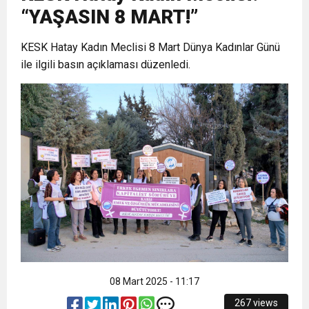
“YAŞASIN 8 MART!”
6:19
HBB BAŞKANI ÖNTÜRK’ÜN
Cumhuriyet, Türk Milletinin Özgürlük
KESK Hatay Kadın Meclisi 8 Mart Dünya Kadınlar Günü
ile ilgili basın açıklaması düzenledi.
17:36
KURUMLAR VERGİSİ ERTELENDİ
CUMHURİYET BAYRAMI MESAJI
ve Onur Nişanesidir
1:00
İTSO İŞ-KUR SGK TOPLANTI
21:40
CEYLANDERE’DE BAŞKAN EMRAH
DUYURUSU
18:22
BAŞKAN SAMİ ÜSTÜN’DEN
KARAÇAY’A SEVGİ SELİ
GÖNÜLLERE DOKUNAN ZİYARET
08 Mart 2025 - 11:17
267 views