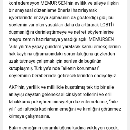
konfederasyon MEMUR SEN’nin evlilik ve aileye ilişkin
bir anayasal düzenleme önerisi hazırlayarak
işyerlerinde imzaya açmasının da gösterdiği gibi, bu
söylemin var olan yasakları daha da arttırarak LGBTİ+
düşmanlığını derinleştirmeye ve nefret söylemlerine
meşru zemin hazırlamaya yaradığı açık. MEMURSEN
“aile yılı”na yapay gündem yaratarak kamu emekçilerinin
hak kaybına uğramasındaki sorumluluğunu gözlerden
uzak tutmaya çalışmak için sarılsa da bugünün
kutuplaşmış Türkiye’sinde “ailenin korunması”
söyleminin beraberinde getireceklerinden endişeliyiz.
AKP’nin, yerlilik ve millilikle kuşatılmış tek tip bir aile
anlayışı dayatan geleneksel cinsiyet rollerini ve eril
tahakkümü pekiştiren cinsiyetçi düzenlemelerine, “aile
yılı” adı altında kadınların emeğini ve kimliğini görünmez
kılmaya çalışmasına,
Bakım emeğinin sorumluluğunu kadına yükleyen çocuk,