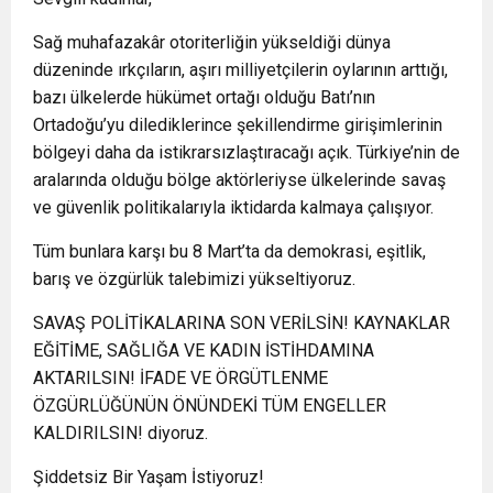
Sağ muhafazakâr otoriterliğin yükseldiği dünya
düzeninde ırkçıların, aşırı milliyetçilerin oylarının arttığı,
bazı ülkelerde hükümet ortağı olduğu Batı’nın
Ortadoğu’yu dilediklerince şekillendirme girişimlerinin
bölgeyi daha da istikrarsızlaştıracağı açık. Türkiye’nin de
aralarında olduğu bölge aktörleriyse ülkelerinde savaş
ve güvenlik politikalarıyla iktidarda kalmaya çalışıyor.
Tüm bunlara karşı bu 8 Mart’ta da demokrasi, eşitlik,
barış ve özgürlük talebimizi yükseltiyoruz.
SAVAŞ POLİTİKALARINA SON VERİLSİN! KAYNAKLAR
EĞİTİME, SAĞLIĞA VE KADIN İSTİHDAMINA
AKTARILSIN! İFADE VE ÖRGÜTLENME
ÖZGÜRLÜĞÜNÜN ÖNÜNDEKİ TÜM ENGELLER
KALDIRILSIN! diyoruz.
Şiddetsiz Bir Yaşam İstiyoruz!