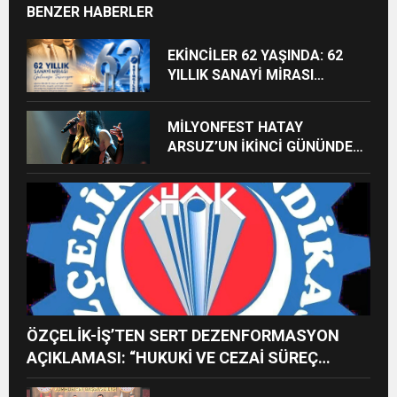
BENZER HABERLER
EKİNCİLER 62 YAŞINDA: 62
YILLIK SANAYİ MİRASI
GELECEĞE TAŞINIYOR
MİLYONFEST HATAY
ARSUZ’UN İKİNCİ GÜNÜNDE
İMREN ÇAPANOĞLU SAHNE
ALACAK
ÖZÇELİK-İŞ’TEN SERT DEZENFORMASYON
AÇIKLAMASI: “HUKUKİ VE CEZAİ SÜREÇ
BAŞLATILDI”