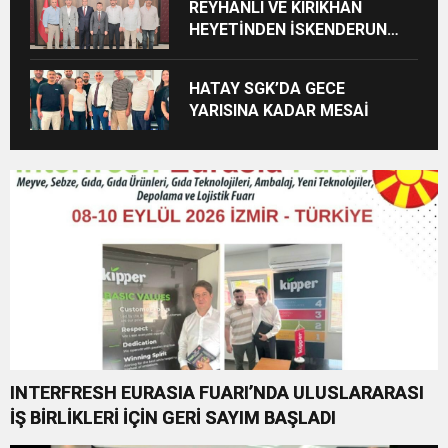
REYHANLI VE KIRIKHAN
HEYETİNDEN İSKENDERUN
CUMHURİYET
BAŞSAVCILIĞINA ZİYARET
HATAY SGK’DA GECE
YARISINA KADAR MESAİ
INTERFRESH EURASIA FUARI’NDA ULUSLARARASI
İŞ BİRLİKLERİ İÇİN GERİ SAYIM BAŞLADI