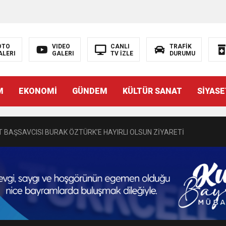
OTO
VIDEO
CANLI
TRAFİK
ALERI
GALERI
TV İZLE
DURUMU
N EMRAH KARAÇAY’A SEVGİ SELİ
M
EKONOMİ
GÜNDEM
KÜLTÜR SANAT
SİYASE
DEN GÖNÜLLERE DOKUNAN ZİYARET
 BAŞSAVCISI BURAK ÖZTÜRK’E HAYIRLI OLSUN ZİYARETİ
MASININ PERDE ARKASI: GÖRÜNENDEN DAHA FAZLASI MI VAR?
Bir Törenle Hizmete Açıldı
Z’DAN EĞİTİME KALICI YATIRIM