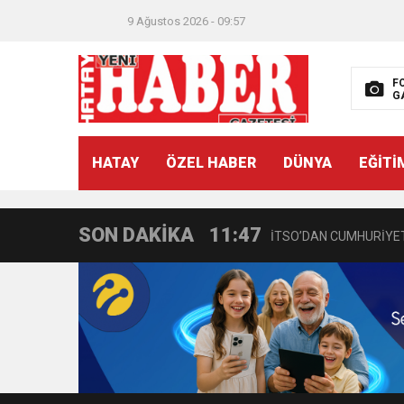
9 Ağustos 2026 - 09:57
F
G
21:40
CEYLANDERE’DE BAŞKA
HATAY
ÖZEL HABER
DÜNYA
EĞİTİ
18:22
BAŞKAN SAMİ ÜSTÜN’
SON DAKİKA
11:47
İTSO’DAN CUMHURİYET
18:55
İNCE’NİN CHP’DE KAL
11:57
IŞIL Eczanesi Görkemli 
21:40
HİKMET KAMİL ERYILMA