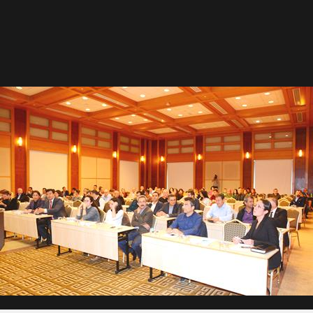
Gül, Cumhuriyet, Türk Milletinin Özgürlük ve Onur Nişanesidir
N CUMHURİYET BAYRAMI MESAJI
RTELENDİ
 TOPLANTI DUYURUSU
N EMRAH KARAÇAY’A SEVGİ SELİ
DEN GÖNÜLLERE DOKUNAN ZİYARET