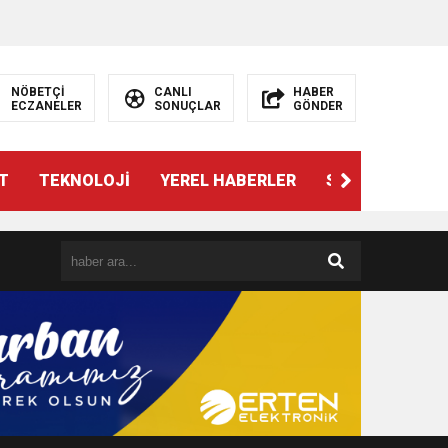
NÖBETÇİ
CANLI
HABER
ECZANELER
SONUÇLAR
GÖNDER
T
TEKNOLOJİ
YEREL HABERLER
SPOR