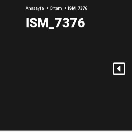
Anasayfa
Ortam
ISM_7376
3:47
Belediye Başkanı İbrahim 
ISM_7376
6:19
HBB BAŞKANI ÖNTÜRK’Ü
17:36
KURUMLAR VERGİSİ E
1:00
İTSO İŞ-KUR SGK
21:40
CEYLANDERE’DE BAŞKA
18:22
BAŞKAN SAMİ ÜSTÜN’