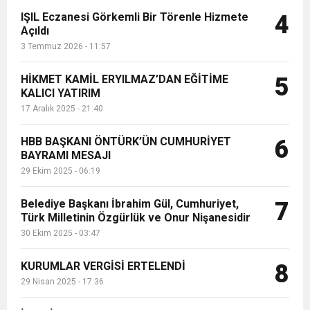
IŞIL Eczanesi Görkemli Bir Törenle Hizmete
4
Açıldı
3 Temmuz 2026 - 11:57
HİKMET KAMİL ERYILMAZ’DAN EĞİTİME
5
KALICI YATIRIM
17 Aralık 2025 - 21:40
HBB BAŞKANI ÖNTÜRK’ÜN CUMHURİYET
6
BAYRAMI MESAJI
29 Ekim 2025 - 06:19
Belediye Başkanı İbrahim Gül, Cumhuriyet,
7
Türk Milletinin Özgürlük ve Onur Nişanesidir
30 Ekim 2025 - 03:47
KURUMLAR VERGİSİ ERTELENDİ
8
29 Nisan 2025 - 17:36