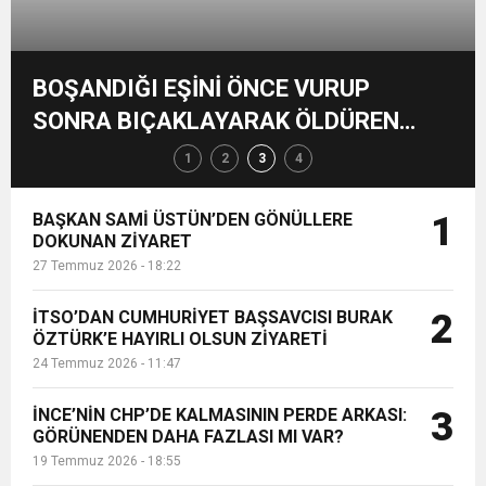
17:36
KURUMLAR VERGİSİ ERTELENDİ
CUMHURİYET BAYRAMI MESAJI
ve Onur Nişanesidir
BOŞANDIĞI EŞİNİ ÖNCE VURUP
1:00
İTSO İŞ-KUR SGK TOPLANTI
SONRA BIÇAKLAYARAK ÖLDÜREN
ŞAHIS İLE 7 KİŞİ ADLİYEYE SEVK
1
2
3
4
21:40
CEYLANDERE’DE BAŞKAN EMRAH
DUYURUSU
EDİLDİ
BAŞKAN SAMİ ÜSTÜN’DEN GÖNÜLLERE
1
18:22
DOKUNAN ZİYARET
BAŞKAN SAMİ ÜSTÜN’DEN
KARAÇAY’A SEVGİ SELİ
27 Temmuz 2026 - 18:22
GÖNÜLLERE DOKUNAN ZİYARET
İTSO’DAN CUMHURİYET BAŞSAVCISI BURAK
2
ÖZTÜRK’E HAYIRLI OLSUN ZİYARETİ
24 Temmuz 2026 - 11:47
İNCE’NİN CHP’DE KALMASININ PERDE ARKASI:
3
GÖRÜNENDEN DAHA FAZLASI MI VAR?
19 Temmuz 2026 - 18:55