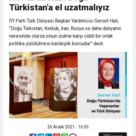
Türkistan’a el uzatmalıyız
6:19
HBB BAŞKANI ÖNTÜRK’ÜN
Cumhuriyet, Türk Milletinin Özgürlük
İYİ Parti Türk Dünyası Başkan Yardımcısı Servet Hali,
“Doğu Türkistan, Kerkük, İran, Rusya ve daha dünyanın
17:36
KURUMLAR VERGİSİ ERTELENDİ
CUMHURİYET BAYRAMI MESAJI
ve Onur Nişanesidir
neresinde olursa olsun zulme karşı ciddi bir ortak
politika yürütülmesi kardeşlik borcudur” dedi.
1:00
İTSO İŞ-KUR SGK TOPLANTI
21:40
CEYLANDERE’DE BAŞKAN EMRAH
DUYURUSU
18:22
BAŞKAN SAMİ ÜSTÜN’DEN
KARAÇAY’A SEVGİ SELİ
GÖNÜLLERE DOKUNAN ZİYARET
26 Aralık 2021 - 16:05