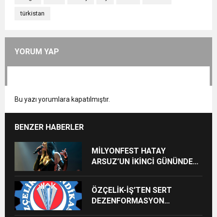
türkistan
YORUM YAP
Bu yazı yorumlara kapatılmıştır.
BENZER HABERLER
MİLYONFEST HATAY
ARSUZ’UN İKİNCİ GÜNÜNDE
İMREN ÇAPANOĞLU SAHNE
ALACAK
ÖZÇELİK-İŞ’TEN SERT
DEZENFORMASYON
AÇIKLAMASI: “HUKUKİ VE