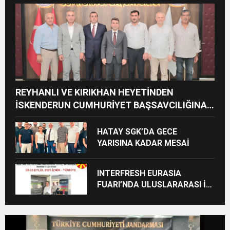
CEZAİ SÜREÇ BAŞLATILDI”
REYHANLI VE KIRIKHAN HEYETİNDEN
İSKENDERUN CUMHURİYET BAŞSAVCILIĞINA
ZİYARET
HATAY SGK’DA GECE
YARISINA KADAR MESAİ
INTERFRESH EURASIA
FUARI’NDA ULUSLARARASI İŞ
BİRLİKLERİ İÇİN GERİ SAYIM
BAŞLADI