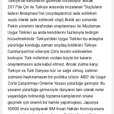
Türkiye’de kendilerini güvende hissediyor. Ancak
2017’de Çin ile Türkiye arasında imzalanan “Suçluların
İadesi Anlaşması”nın (soydaşlarımız iade edilirken
suçlu olarak iade edilecek olup) Aralık ayı sonunda
Pekin yönetimi tarafından onaylanması ile Müslüman
Uygur Türkleri şu anda kendilerini fazlasıyla tedirgin
hissetmektedir. Türkiye’deki Uygur Türkleri bu anlaşma
yürürlüğe konduğu zaman soydaş bildikleri Türkiye
Cumhuriyeti’nin elleriyle Çin’e teslim edilmekten
korkuyor. Türk milletinin vicdanı böyle bir kararın
onaylanmasını asla kabul etmez. Ancak zulme karşı
Türkiye ve Türk Dünyası kör ve sağır olmuş, zalimin
zulmünü haykıramayan bir politika izliyor. ABD’ de Uygur
Zorla Çalıştırmayı Önleme Yasası yürürlüğe girmiştir. Bu
yasanın yürürlüğe girmesiyle dünyanın tam olarak neler
yaşandığını bilmediği toplama kamplarının önüne
geçmek için önemli bir hamle yapılmışken, Japonya
50000 imza toplayarak BM İnsan Hakları Komisyonuna