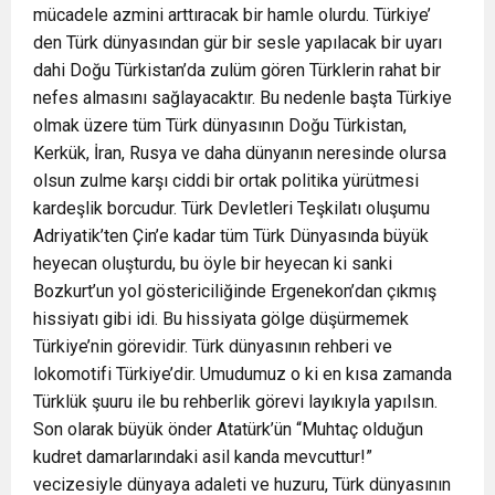
mücadele azmini arttıracak bir hamle olurdu. Türkiye’
den Türk dünyasından gür bir sesle yapılacak bir uyarı
dahi Doğu Türkistan’da zulüm gören Türklerin rahat bir
nefes almasını sağlayacaktır. Bu nedenle başta Türkiye
olmak üzere tüm Türk dünyasının Doğu Türkistan,
Kerkük, İran, Rusya ve daha dünyanın neresinde olursa
olsun zulme karşı ciddi bir ortak politika yürütmesi
kardeşlik borcudur. Türk Devletleri Teşkilatı oluşumu
Adriyatik’ten Çin’e kadar tüm Türk Dünyasında büyük
heyecan oluşturdu, bu öyle bir heyecan ki sanki
Bozkurt’un yol göstericiliğinde Ergenekon’dan çıkmış
hissiyatı gibi idi. Bu hissiyata gölge düşürmemek
Türkiye’nin görevidir. Türk dünyasının rehberi ve
lokomotifi Türkiye’dir. Umudumuz o ki en kısa zamanda
Türklük şuuru ile bu rehberlik görevi layıkıyla yapılsın.
Son olarak büyük önder Atatürk’ün “Muhtaç olduğun
kudret damarlarındaki asil kanda mevcuttur!”
vecizesiyle dünyaya adaleti ve huzuru, Türk dünyasının