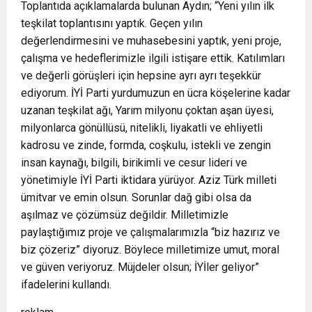
Toplantıda açıklamalarda bulunan Aydın; “Yeni yılın ilk
teşkilat toplantısını yaptık. Geçen yılın
değerlendirmesini ve muhasebesini yaptık, yeni proje,
çalışma ve hedeflerimizle ilgili istişare ettik. Katılımları
ve değerli görüşleri için hepsine ayrı ayrı teşekkür
ediyorum. İYİ Parti yurdumuzun en ücra köşelerine kadar
uzanan teşkilat ağı, Yarım milyonu çoktan aşan üyesi,
milyonlarca gönüllüsü, nitelikli, liyakatli ve ehliyetli
kadrosu ve zinde, formda, coşkulu, istekli ve zengin
insan kaynağı, bilgili, birikimli ve cesur lideri ve
yönetimiyle İYİ Parti iktidara yürüyor. Aziz Türk milleti
ümitvar ve emin olsun. Sorunlar dağ gibi olsa da
aşılmaz ve çözümsüz değildir. Milletimizle
paylaştığımız proje ve çalışmalarımızla “biz hazırız ve
biz çözeriz” diyoruz. Böylece milletimize umut, moral
ve güven veriyoruz. Müjdeler olsun; İYİler geliyor”
ifadelerini kullandı.