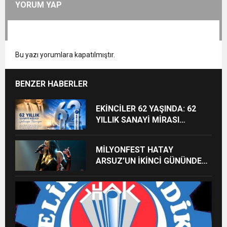
YORUM YAP
Bu yazı yorumlara kapatılmıştır.
BENZER HABERLER
EKİNCİLER 62 YAŞINDA: 62
YILLIK SANAYİ MİRASI
GELECEĞE TAŞINIYOR
MİLYONFEST HATAY
ARSUZ’UN İKİNCİ GÜNÜNDE
İMREN ÇAPANOĞLU SAHNE
ALACAK