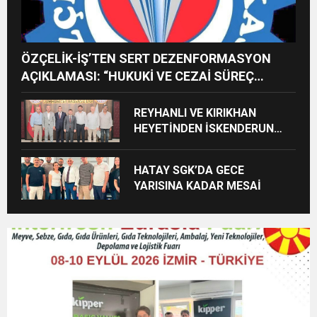
ÖZÇELİK-İŞ’TEN SERT DEZENFORMASYON
AÇIKLAMASI: “HUKUKİ VE CEZAİ SÜREÇ
BAŞLATILDI”
REYHANLI VE KIRIKHAN
HEYETİNDEN İSKENDERUN
CUMHURİYET
BAŞSAVCILIĞINA ZİYARET
HATAY SGK’DA GECE
YARISINA KADAR MESAİ