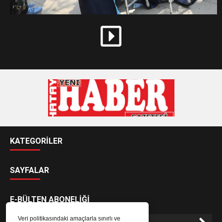
KATEGORİLER
SAYFALAR
E-BÜLTEN ABONELİĞİ
Veri politikasındaki amaçlarla sınırlı ve