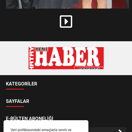
KATEGORİLER
SAYFALAR
E-BÜLTEN ABONELİĞİ
Veri politikasındaki amaçlarla sınırlı ve