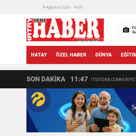
8 Ağustos 2026 - 14:35
F
G
21:40
CEYLANDERE’DE BAŞKA
HATAY
ÖZEL HABER
DÜNYA
EĞİTİ
18:22
BAŞKAN SAMİ ÜSTÜN’
SON DAKİKA
11:47
İTSO’DAN CUMHURİYET
18:55
İNCE’NİN CHP’DE KAL
11:57
IŞIL Eczanesi Görkemli 
21:40
HİKMET KAMİL ERYILMA