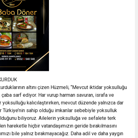
 KURDUK
 kurduklarının altını çizen Hüzmeli, “Mevcut iktidar yoksulluğu
çaba sarf ediyor. Har vurup harman savuran, israfa ve
ar yoksulluğu kalıcılaştırırken, mevcut düzende yalnızca dar
er Türkiye’nin sahip olduğu imkanlar sebebiyle yoksulluk
lduğunu biliyoruz. Ailelerin yoksulluğa ve sefalete terk
den hareketle hiçbir vatandaşımızın geride bırakılmasını
ımızı bile yalnız bırakmayacağız. Daha adil ve daha yaygın