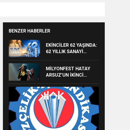
BENZER HABERLER
EKİNCİLER 62 YAŞINDA:
62 YILLIK SANAYİ
MİRASI GELECEĞE
TAŞINIYOR
MİLYONFEST HATAY
ARSUZ’UN İKİNCİ
GÜNÜNDE İMREN
ÇAPANOĞLU SAHNE
ALACAK