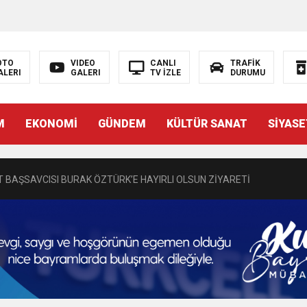
OTO
VIDEO
CANLI
TRAFİK
ALERI
GALERI
TV İZLE
DURUMU
N EMRAH KARAÇAY’A SEVGİ SELİ
M
EKONOMİ
GÜNDEM
KÜLTÜR SANAT
SİYASE
DEN GÖNÜLLERE DOKUNAN ZİYARET
 BAŞSAVCISI BURAK ÖZTÜRK’E HAYIRLI OLSUN ZİYARETİ
MASININ PERDE ARKASI: GÖRÜNENDEN DAHA FAZLASI MI VAR?
Bir Törenle Hizmete Açıldı
Z’DAN EĞİTİME KALICI YATIRIM