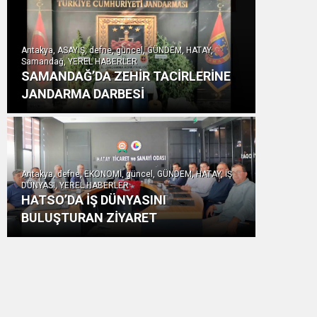
Antakya, ASAYİŞ, defne, güncel, GÜNDEM, HATAY,
Samandağ, YEREL HABERLER
SAMANDAĞ’DA ZEHİR TACİRLERİNE
JANDARMA DARBESİ
Antakya, defne, EKONOMİ, güncel, GÜNDEM, HATAY, İŞ
DÜNYASI, YEREL HABERLER
HATSO’DA İŞ DÜNYASINI
BULUŞTURAN ZİYARET