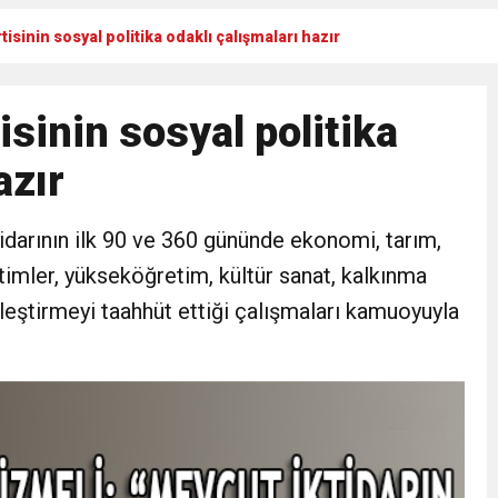
isinin sosyal politika odaklı çalışmaları hazır
Gül, Cumhuriyet, Türk Milletinin Özgürlük ve Onur Nişanesidir
sinin sosyal politika
N CUMHURİYET BAYRAMI MESAJI
azır
RTELENDİ
idarının ilk 90 ve 360 gününde ekonomi, tarım,
 TOPLANTI DUYURUSU
etimler, yükseköğretim, kültür sanat, kalkınma
leştirmeyi taahhüt ettiği çalışmaları kamuoyuyla
N EMRAH KARAÇAY’A SEVGİ SELİ
DEN GÖNÜLLERE DOKUNAN ZİYARET