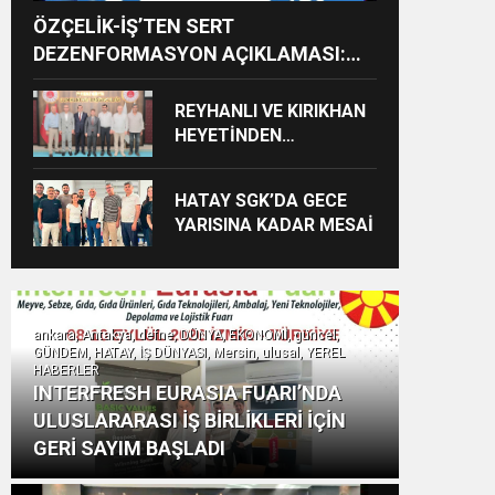
ÖZÇELİK-İŞ’TEN SERT
DEZENFORMASYON AÇIKLAMASI:
“HUKUKİ VE CEZAİ SÜREÇ
BAŞLATILDI”
REYHANLI VE KIRIKHAN
HEYETİNDEN
İSKENDERUN
CUMHURİYET
HATAY SGK’DA GECE
BAŞSAVCILIĞINA
YARISINA KADAR MESAİ
ZİYARET
ankara, Antakya, defne, DÜNYA, EKONOMİ, güncel,
GÜNDEM, HATAY, İŞ DÜNYASI, Mersin, ulusal, YEREL
HABERLER
INTERFRESH EURASIA FUARI’NDA
ULUSLARARASI İŞ BİRLİKLERİ İÇİN
GERİ SAYIM BAŞLADI