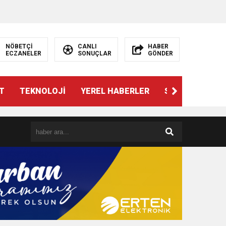
NÖBETÇİ
CANLI
HABER
ECZANELER
SONUÇLAR
GÖNDER
T
TEKNOLOJİ
YEREL HABERLER
SPOR