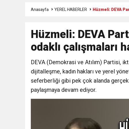
Anasayfa
YEREL HABERLER
Hüzmeli: DEVA Part
3:47
Belediye Başkanı İbrahim 
Hüzmeli: DEVA Parti
6:19
HBB BAŞKANI ÖNTÜRK’Ü
odaklı çalışmaları h
17:36
KURUMLAR VERGİSİ E
DEVA (Demokrasi ve Atılım) Partisi, ikt
1:00
İTSO İŞ-KUR SGK
dijitalleşme, kadın hakları ve yerel yön
seferberliği gibi pek çok alanda gerçek
21:40
CEYLANDERE’DE BAŞKA
paylaşmaya devam ediyor.
18:22
BAŞKAN SAMİ ÜSTÜN’