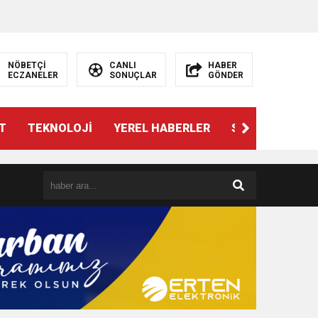
NÖBETÇİ
CANLI
HABER
ECZANELER
SONUÇLAR
GÖNDER
T
TEKNOLOJİ
YEREL HABERLER
SPOR