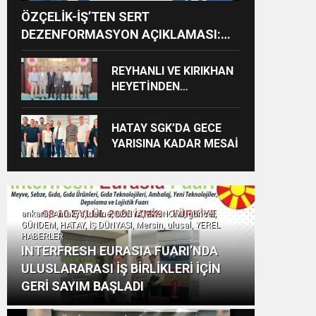
ÖZÇELİK-İŞ’TEN SERT
DEZENFORMASYON AÇIKLAMASI:
“HUKUKİ VE CEZAİ SÜREÇ
BAŞLATILDI”
REYHANLI VE KIRIKHAN
HEYETİNDEN
İSKENDERUN
CUMHURİYET
HATAY SGK’DA GECE
BAŞSAVCILIĞINA
YARISINA KADAR MESAİ
ZİYARET
ankara, Antakya, defne, DÜNYA, EKONOMİ, güncel,
GÜNDEM, HATAY, İŞ DÜNYASI, Mersin, ulusal, YEREL
HABERLER
INTERFRESH EURASIA FUARI’NDA
ULUSLARARASI İŞ BİRLİKLERİ İÇİN
GERİ SAYIM BAŞLADI