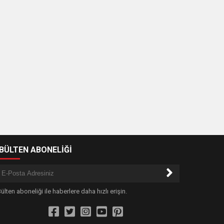
-BÜLTEN ABONELİĞİ
ülten aboneliği ile haberlere daha hızlı erişin.