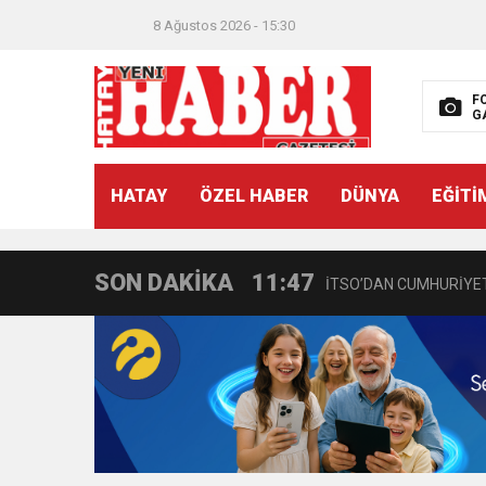
8 Ağustos 2026 - 15:30
F
G
21:40
CEYLANDERE’DE BAŞKA
HATAY
ÖZEL HABER
DÜNYA
EĞİTİ
18:22
BAŞKAN SAMİ ÜSTÜN’
SON DAKİKA
11:47
İTSO’DAN CUMHURİYET
18:55
İNCE’NİN CHP’DE KAL
11:57
IŞIL Eczanesi Görkemli 
21:40
HİKMET KAMİL ERYILMA