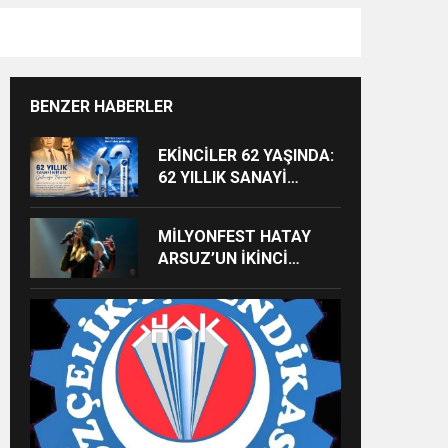
BENZER HABERLER
EKİNCİLER 62 YAŞINDA:
62 YILLIK SANAYİ
MİRASI GELECEĞE
TAŞINIYOR
MİLYONFEST HATAY
ARSUZ’UN İKİNCİ
GÜNÜNDE İMREN
ÇAPANOĞLU SAHNE
ALACAK