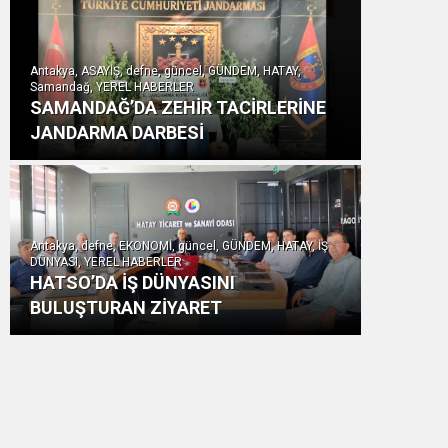
Antakya, ASAYİŞ, defne, güncel, GÜNDEM, HATAY,
Samandağ, YEREL HABERLER
SAMANDAĞ’DA ZEHİR TACİRLERİNE
JANDARMA DARBESİ
Antakya, defne, EKONOMİ, güncel, GÜNDEM, HATAY, İŞ
DÜNYASI, YEREL HABERLER
HATSO’DA İŞ DÜNYASINI
BULUŞTURAN ZİYARET