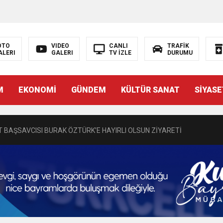
OTO
VIDEO
CANLI
TRAFİK
ALERI
GALERI
TV İZLE
DURUMU
N EMRAH KARAÇAY’A SEVGİ SELİ
M
EKONOMİ
GÜNDEM
KÜLTÜR SANAT
SİYASE
DEN GÖNÜLLERE DOKUNAN ZİYARET
 BAŞSAVCISI BURAK ÖZTÜRK’E HAYIRLI OLSUN ZİYARETİ
MASININ PERDE ARKASI: GÖRÜNENDEN DAHA FAZLASI MI VAR?
Bir Törenle Hizmete Açıldı
Z’DAN EĞİTİME KALICI YATIRIM