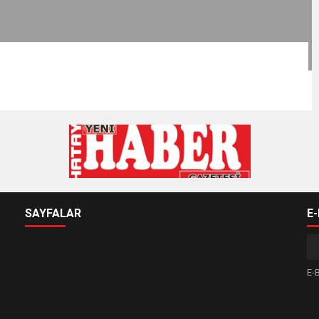
SAYFALAR
E
E-B