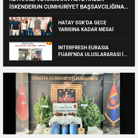
İSKENDERUN CUMHURİYET BAŞSAVCILIĞINA
ZİYARET
HATAY SGK’DA GECE
YARISINA KADAR MESAİ
INTERFRESH EURASIA
FUARI’NDA ULUSLARARASI İŞ
BİRLİKLERİ İÇİN GERİ SAYIM
BAŞLADI