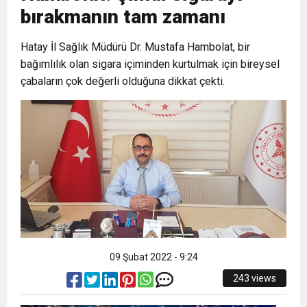
bırakmanın tam zamanı
6:19
HBB BAŞKANI ÖNTÜRK’ÜN
Cumhuriyet, Türk Milletinin Özgürlük
Hatay İl Sağlık Müdürü Dr. Mustafa Hambolat, bir
bağımlılık olan sigara içiminden kurtulmak için bireysel
17:36
KURUMLAR VERGİSİ ERTELENDİ
CUMHURİYET BAYRAMI MESAJI
ve Onur Nişanesidir
çabaların çok değerli olduğuna dikkat çekti.
1:00
İTSO İŞ-KUR SGK TOPLANTI
21:40
CEYLANDERE’DE BAŞKAN EMRAH
DUYURUSU
18:22
BAŞKAN SAMİ ÜSTÜN’DEN
KARAÇAY’A SEVGİ SELİ
GÖNÜLLERE DOKUNAN ZİYARET
09 Şubat 2022 - 9:24
243 views