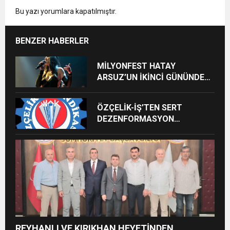
Bu yazı yorumlara kapatılmıştır.
BENZER HABERLER
MİLYONFEST HATAY
ARSUZ’UN İKİNCİ GÜNÜNDE
İMREN ÇAPANOĞLU SAHNE
ALACAK
ÖZÇELİK-İŞ’TEN SERT
DEZENFORMASYON
AÇIKLAMASI: “HUKUKİ VE
CEZAİ SÜREÇ BAŞLATILDI”
REYHANLI VE KIRIKHAN HEYETİNDEN