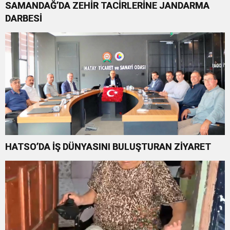
SAMANDAĞ’DA ZEHİR TACİRLERİNE JANDARMA
DARBESİ
HATSO’DA İŞ DÜNYASINI BULUŞTURAN ZİYARET