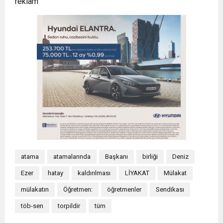
reklam
atama
atamalarında
Başkanı
birliği
Deniz
Ezer
hatay
kaldırılması
LİYAKAT
Mülakat
mülakatın
Öğretmen:
öğretmenler
Sendikası
töb-sen
torpildir
tüm