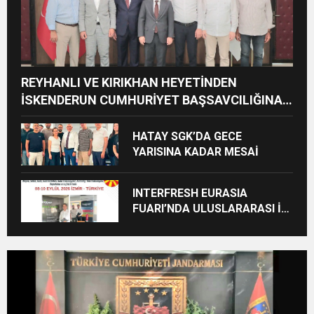
REYHANLI VE KIRIKHAN HEYETİNDEN
İSKENDERUN CUMHURİYET BAŞSAVCILIĞINA
ZİYARET
HATAY SGK’DA GECE
YARISINA KADAR MESAİ
INTERFRESH EURASIA
FUARI’NDA ULUSLARARASI İŞ
BİRLİKLERİ İÇİN GERİ SAYIM
BAŞLADI