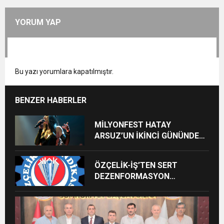
YORUM YAP
Bu yazı yorumlara kapatılmıştır.
BENZER HABERLER
MİLYONFEST HATAY
ARSUZ’UN İKİNCİ GÜNÜNDE
İMREN ÇAPANOĞLU SAHNE
ALACAK
ÖZÇELİK-İŞ’TEN SERT
DEZENFORMASYON
AÇIKLAMASI: “HUKUKİ VE
CEZAİ SÜREÇ BAŞLATILDI”