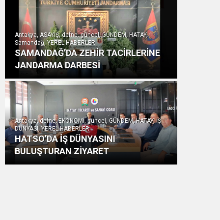
Antakya, ASAYİŞ, defne, güncel, GÜNDEM, HATAY,
Samandağ, YEREL HABERLER
SAMANDAĞ’DA ZEHİR TACİRLERİNE
JANDARMA DARBESİ
Antakya, defne, EKONOMİ, güncel, GÜNDEM, HATAY, İŞ
DÜNYASI, YEREL HABERLER
HATSO’DA İŞ DÜNYASINI
BULUŞTURAN ZİYARET