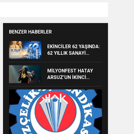
BENZER HABERLER
EKİNCİLER 62 YAŞINDA:
62 YILLIK SANAYİ
MİRASI GELECEĞE
TAŞINIYOR
MİLYONFEST HATAY
ARSUZ’UN İKİNCİ
GÜNÜNDE İMREN
ÇAPANOĞLU SAHNE
ALACAK