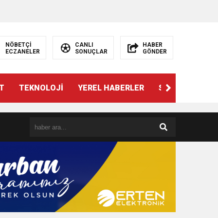
NÖBETÇİ
CANLI
HABER
ECZANELER
SONUÇLAR
GÖNDER
T
TEKNOLOJİ
YEREL HABERLER
SPOR