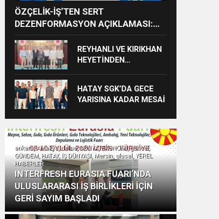
ÖZÇELİK-İŞ’TEN SERT
DEZENFORMASYON AÇIKLAMASI:
“HUKUKİ VE CEZAİ SÜREÇ
BAŞLATILDI”
REYHANLI VE KIRIKHAN
HEYETİNDEN
İSKENDERUN
CUMHURİYET
HATAY SGK’DA GECE
BAŞSAVCILIĞINA
YARISINA KADAR MESAİ
ZİYARET
ankara, Antakya, defne, DÜNYA, EKONOMİ, güncel,
GÜNDEM, HATAY, İŞ DÜNYASI, Mersin, ulusal, YEREL
HABERLER
INTERFRESH EURASIA FUARI’NDA
ULUSLARARASI İŞ BİRLİKLERİ İÇİN
GERİ SAYIM BAŞLADI