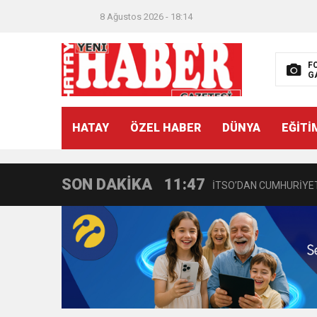
8 Ağustos 2026 - 18:14
F
G
21:40
CEYLANDERE’DE BAŞKA
HATAY
ÖZEL HABER
DÜNYA
EĞİTİ
18:22
BAŞKAN SAMİ ÜSTÜN’
SON DAKİKA
11:47
İTSO’DAN CUMHURİYET
18:55
İNCE’NİN CHP’DE KAL
11:57
IŞIL Eczanesi Görkemli 
21:40
HİKMET KAMİL ERYILMA