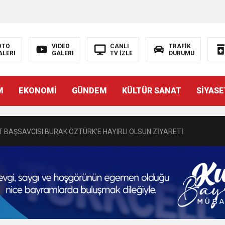
OTO
VIDEO
CANLI
TRAFİK
ALERI
GALERI
TV İZLE
DURUMU
N EMRAH KARAÇAY’A SEVGİ SELİ
M
EKONOMİ
GÜNDEM
KÜLTÜR SANAT
SİYASE
DEN GÖNÜLLERE DOKUNAN ZİYARET
 BAŞSAVCISI BURAK ÖZTÜRK’E HAYIRLI OLSUN ZİYARETİ
MASININ PERDE ARKASI: GÖRÜNENDEN DAHA FAZLASI MI VAR?
Bir Törenle Hizmete Açıldı
Z’DAN EĞİTİME KALICI YATIRIM