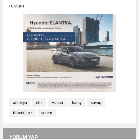
reklam
antakya
etiz
Hasan
hatay
savaş
tüberküloz
verem
YORUM YAP