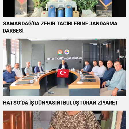
SAMANDAĞ’DA ZEHİR TACİRLERİNE JANDARMA
DARBESİ
HATSO’DA İŞ DÜNYASINI BULUŞTURAN ZİYARET