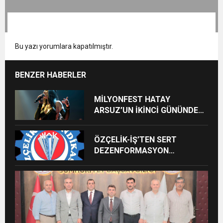
Bu yazı yorumlara kapatılmıştır.
BENZER HABERLER
MİLYONFEST HATAY
ARSUZ’UN İKİNCİ GÜNÜNDE
İMREN ÇAPANOĞLU SAHNE
ALACAK
ÖZÇELİK-İŞ’TEN SERT
DEZENFORMASYON
AÇIKLAMASI: “HUKUKİ VE
CEZAİ SÜREÇ BAŞLATILDI”