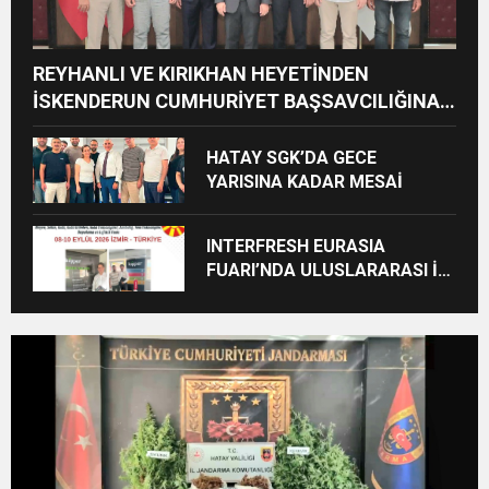
REYHANLI VE KIRIKHAN HEYETİNDEN
İSKENDERUN CUMHURİYET BAŞSAVCILIĞINA
ZİYARET
HATAY SGK’DA GECE
YARISINA KADAR MESAİ
INTERFRESH EURASIA
FUARI’NDA ULUSLARARASI İŞ
BİRLİKLERİ İÇİN GERİ SAYIM
BAŞLADI