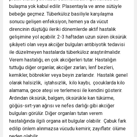
bulaşma yok kabul edilir. Plasentayla ve anne sütüyle
bebeğe geçmez. Tüberküloz basiliyle karşılaşma
sonucu gelişen enfeksiyon, hemen ya da vücut
direncinin düştüğü ileriki dönemlerde aktif hastalık
gelişimine yol açabilir. 2-3 haftadan uzun süren öksürük
şikâyeti olan veya akciğer bulguları antibiyotik tedavisi
ile düzelmeyen hastalarda tüberküloz araştırılmalıdır.
Verem hastalığı, en çok akciğerleri tutar. Hastalığın
tuttuğu diğer organlar, akciğer zarları, lenf bezleri,
kemikler, böbrekler veya beyin zarlarıdır. Hastalık genel
olarak halsizlik, iştahsızlık, kilo kaybı, çocuklarda kilo
alamama, gece ateşi ve terlemesi ile kendini gösterir.
Ardından öksürük, balgam, öksürükle kan tükürme,
göğüs-sırt-yan ağrısı ve nefes darlığı gibi akciğer
bulguları görülür. Diğer organları tutan verem
hastalığında ilgili organa ait bulgular olabilir. Çabuk fark
edilip önlem alınmazsa vücudu kemirir, zayıflatır. ölüme
neden olabilir.