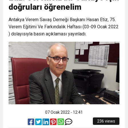
doğruları öğrenelim
6:19
HBB BAŞKANI ÖNTÜRK’ÜN
Cumhuriyet, Türk Milletinin Özgürlük
Antakya Verem Savaş Derneği Başkanı Hasan Etiz, 75.
Verem Eğitimi Ve Farkındalık Haftası (03-09 Ocak 2022
17:36
KURUMLAR VERGİSİ ERTELENDİ
CUMHURİYET BAYRAMI MESAJI
ve Onur Nişanesidir
) dolayısıyla basın açıklaması yayınladı.
1:00
İTSO İŞ-KUR SGK TOPLANTI
21:40
CEYLANDERE’DE BAŞKAN EMRAH
DUYURUSU
18:22
BAŞKAN SAMİ ÜSTÜN’DEN
KARAÇAY’A SEVGİ SELİ
GÖNÜLLERE DOKUNAN ZİYARET
07 Ocak 2022 - 12:41
236 views