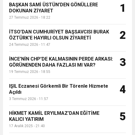
BAŞKAN SAMİ ÜSTÜN’DEN GÖNÜLLERE
1
Başkanı, Defne Dayanışma Derneği
DOKUNAN ZİYARET
gönüllü üyesi Ali Kılıç: “Bu Festival,
27 Temmuz 2026 - 18:22
bizim değil sizindir, hepimizi...
İTSO’DAN CUMHURİYET BAŞSAVCISI BURAK
2
ÖZTÜRK’E HAYIRLI OLSUN ZİYARETİ
24 Temmuz 2026 - 11:47
İNCE’NİN CHP’DE KALMASININ PERDE ARKASI:
3
GÖRÜNENDEN DAHA FAZLASI MI VAR?
19 Temmuz 2026 - 18:55
IŞIL Eczanesi Görkemli Bir Törenle Hizmete
4
Açıldı
3 Temmuz 2026 - 11:57
HİKMET KAMİL ERYILMAZ’DAN EĞİTİME
5
KALICI YATIRIM
17 Aralık 2025 - 21:40