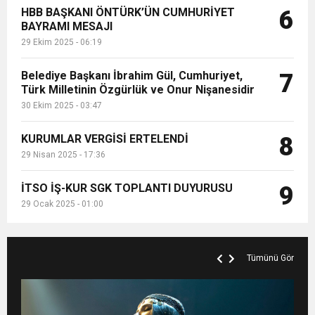
HBB BAŞKANI ÖNTÜRK’ÜN CUMHURİYET
6
BAYRAMI MESAJI
29 Ekim 2025 - 06:19
Belediye Başkanı İbrahim Gül, Cumhuriyet,
7
Türk Milletinin Özgürlük ve Onur Nişanesidir
30 Ekim 2025 - 03:47
KURUMLAR VERGİSİ ERTELENDİ
8
29 Nisan 2025 - 17:36
İTSO İŞ-KUR SGK TOPLANTI DUYURUSU
9
29 Ocak 2025 - 01:00
Tümünü Gör