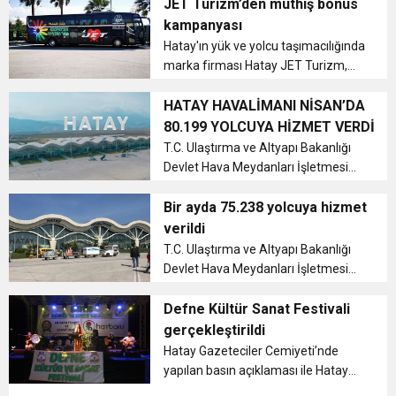
verilerdeki payı % 0,6 civarında....
JET Turizm’den müthiş bonus
kampanyası
Hatay'ın yük ve yolcu taşımacılığında
marka firması Hatay JET Turizm,
yolcularına yönelik bonus
kazanabilecekleri bir kampanyayı
HATAY HAVALİMANI NİSAN’DA
duyurdu. ...
80.199 YOLCUYA HİZMET VERDİ
T.C. Ulaştırma ve Altyapı Bakanlığı
Devlet Hava Meydanları İşletmesi
(DHMİ) Genel Müdürlüğü, Hatay
Havalimanı’nın 2022 yılı Nisan ayına
Bir ayda 75.238 yolcuya hizmet
ait hava yolu uçak, yolcu ve yük
verildi
istatistiklerini açıkladı....
T.C. Ulaştırma ve Altyapı Bakanlığı
Devlet Hava Meydanları İşletmesi
(DHMİ) Genel Müdürlüğü, Hatay
Havalimanı’nın 2022 yılı Şubat ayına
Defne Kültür Sanat Festivali
ait hava yolu uçak, yolcu ve yük
gerçekleştirildi
istatistiklerini açıkladı....
Hatay Gazeteciler Cemiyeti’nde
yapılan basın açıklaması ile Hatay
Dernekler Platformu Federasyonu