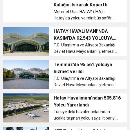
çarptıktan sonra konteyner iş yerine
Kulağını Isırarak Koparttı
gir...
6:19
Mehmet Uras HATAY (İHA) -
HBB BAŞKANI ÖNTÜRK’ÜN
Cumhuriyet, Türk Milletinin Özgürlük
Hatay'da yolcu ve minibüs şoför
arasında ‘lan' kelimesi yüzünden
17:36
KURUMLAR VERGİSİ ERTELENDİ
CUMHURİYET BAYRAMI MESAJI
yaşanan kavga güvenlik kamerasına
HATAY HAVALİMANI’NDA
ve Onur Nişanesidir
yansırken olayda şoförün kulağını
KASIM’DA 92.543 YOLCUYA
ısırarak koparan H.T. adli
HİZMET VERİLDİ
T.C. Ulaştırma ve Altyapı Bakanlığı
1:00
İTSO İŞ-KUR SGK TOPLANTI
makamlarca tu...
Devlet Hava Meydanları İşletmesi
(DHMİ) Genel Müdürlüğü, Hatay
21:40
Havalimanı’nın 2022 yılı Kasım ayına
Temmuz’da 95.561 yolcuya
CEYLANDERE’DE BAŞKAN EMRAH
DUYURUSU
ait hava yolu uçak, yolcu ve yük
hizmet verildi
istatistiklerini açıkladı....
T.C. Ulaştırma ve Altyapı Bakanlığı
18:22
BAŞKAN SAMİ ÜSTÜN’DEN
KARAÇAY’A SEVGİ SELİ
Devlet Hava Meydanları İşletmesi
(DHMİ) Genel Müdürlüğü, Hatay
Havalimanı’nın 2022 yılı Temmuz
Hatay Havalimanı’ndan 505.816
GÖNÜLLERE DOKUNAN ZİYARET
ayına ait hava yolu uçak, yolcu ve
Yolcu Yararlandı
yük istatistiklerini açıkladı....
Türkiye’deki havalimanlarından
uçakla taşınan yolcu sayısı itibariyle,
Hatay Havalimanı’nın Türkiye geneli