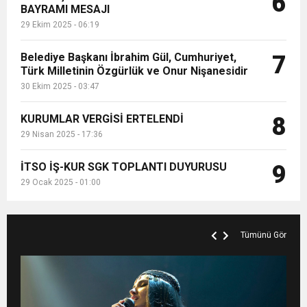
6
BAYRAMI MESAJI
29 Ekim 2025 - 06:19
Belediye Başkanı İbrahim Gül, Cumhuriyet,
7
Türk Milletinin Özgürlük ve Onur Nişanesidir
30 Ekim 2025 - 03:47
KURUMLAR VERGİSİ ERTELENDİ
8
29 Nisan 2025 - 17:36
İTSO İŞ-KUR SGK TOPLANTI DUYURUSU
9
29 Ocak 2025 - 01:00
Tümünü Gör