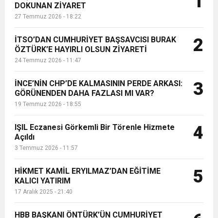
1
DOKUNAN ZİYARET
almanın sevincini yaşadı....
27 Temmuz 2026 - 18:22
6:19
HBB BAŞKANI ÖNTÜRK’ÜN
Cumhuriyet, Türk Milletinin Özgürlük
İTSO’DAN CUMHURİYET BAŞSAVCISI BURAK
2
17:36
ÖZTÜRK’E HAYIRLI OLSUN ZİYARETİ
KURUMLAR VERGİSİ ERTELENDİ
CUMHURİYET BAYRAMI MESAJI
ve Onur Nişanesidir
24 Temmuz 2026 - 11:47
1:00
İTSO İŞ-KUR SGK TOPLANTI
İNCE’NİN CHP’DE KALMASININ PERDE ARKASI:
3
GÖRÜNENDEN DAHA FAZLASI MI VAR?
19 Temmuz 2026 - 18:55
21:40
CEYLANDERE’DE BAŞKAN EMRAH
DUYURUSU
IŞIL Eczanesi Görkemli Bir Törenle Hizmete
4
18:22
Açıldı
BAŞKAN SAMİ ÜSTÜN’DEN
KARAÇAY’A SEVGİ SELİ
3 Temmuz 2026 - 11:57
GÖNÜLLERE DOKUNAN ZİYARET
HİKMET KAMİL ERYILMAZ’DAN EĞİTİME
5
KALICI YATIRIM
17 Aralık 2025 - 21:40
HBB BAŞKANI ÖNTÜRK’ÜN CUMHURİYET