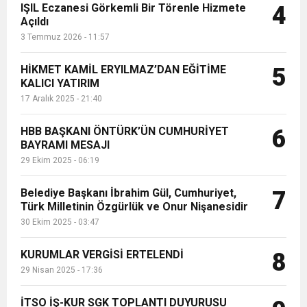
IŞIL Eczanesi Görkemli Bir Törenle Hizmete
4
Açıldı
3 Temmuz 2026 - 11:57
HİKMET KAMİL ERYILMAZ’DAN EĞİTİME
5
KALICI YATIRIM
17 Aralık 2025 - 21:40
HBB BAŞKANI ÖNTÜRK’ÜN CUMHURİYET
6
BAYRAMI MESAJI
29 Ekim 2025 - 06:19
Belediye Başkanı İbrahim Gül, Cumhuriyet,
7
Türk Milletinin Özgürlük ve Onur Nişanesidir
30 Ekim 2025 - 03:47
KURUMLAR VERGİSİ ERTELENDİ
8
29 Nisan 2025 - 17:36
İTSO İŞ-KUR SGK TOPLANTI DUYURUSU