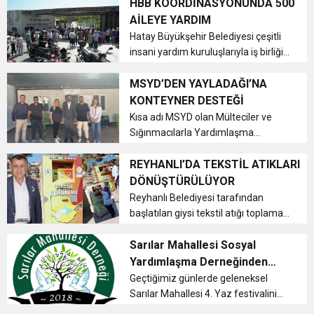
HBB KOORDİNASYONUNDA 500
AİLEYE YARDIM
Hatay Büyükşehir Belediyesi çeşitli
insani yardım kuruluşlarıyla iş birliği
ve koordinasyona devam ediyor....
MSYD’DEN YAYLADAĞI’NA
KONTEYNER DESTEĞİ
Kısa adı MSYD olan Mülteciler ve
Sığınmacılarla Yardımlaşma
Dayanışma ve Destekleme Derneği,
Yayladağı’na konteyner desteğinde
REYHANLI’DA TEKSTİL ATIKLARI
bulundu....
DÖNÜŞTÜRÜLÜYOR
Reyhanlı Belediyesi tarafından
başlatılan giysi tekstil atığı toplama
uygulaması devam ediyor....
Sarılar Mahallesi Sosyal
Yardımlaşma Derneğinden
Teşekkür
Geçtiğimiz günlerde geleneksel
Sarılar Mahallesi 4. Yaz festivalini
başarılı bir biçimde düzenleyerek