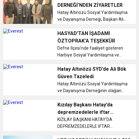
sözleşmesi görüşmelerinde
DERNEĞİ’NDEN ZİYARETLER
anlaşma sağlanamadı. Türk-İş ile
17:36
Hatay Altınözü Sosyal Yardımlaşma
KURUMLAR VERGİSİ ERTELENDİ
CUMHURİYET BAYRAMI MESAJI
ve Onur Nişanesidir
hükümet arasında i...
ve Dayanışma Derneği, Başkan Ali
Bök’ün önderliğinde haftalık
1:00
İTSO İŞ-KUR SGK TOPLANTI
toplantısını gerçekleştirdi....
HASYAD’TAN İŞADAMI
ÖZTOPRAK’A TEŞEKKÜR
Defne İlçesi'nde faaliyet gösteren
21:40
CEYLANDERE’DE BAŞKAN EMRAH
DUYURUSU
Harbiye Sosyal Yardımlaşma ve
Dayanışma Derneği (HASYAD)
18:22
tarafından düzenlenen Arapça
Hatay Altınözü SYD’de Ali Bök
BAŞKAN SAMİ ÜSTÜN’DEN
KARAÇAY’A SEVGİ SELİ
Kur'an-ı Kerim Kursları ve ardından
Güven Tazeledi
Okuma Yarışması etkinliğine
Hatay Altınözü Sosyal Yardımlaşma
GÖNÜLLERE DOKUNAN ZİYARET
sponsor olarak ...
ve Dayanışma Derneğinin olağan
genel kurul toplantısında mevcut
başkan Ali Bök yeniden başkanlığa
Kızılay Başkanı Hatay’da
seçilerek güven tazeledi....
depremzedelerle iftar
sofrasında buluştu
KIZILAY BAŞKANI HATAY'DA
DEPREMZEDELERLE İFTAR
SOFRASINDA BULUŞTU...