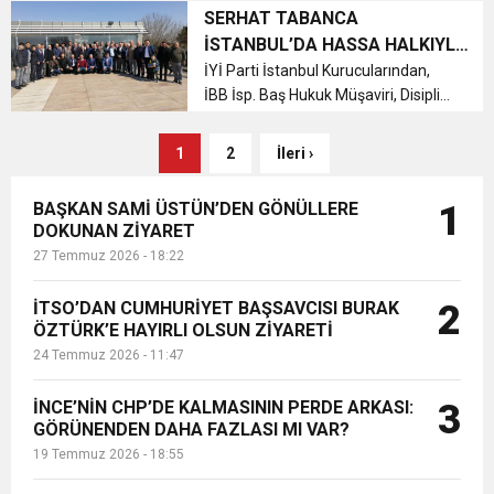
takdir toplayan Sarılar Mahallesi
SERHAT TABANCA
Sosyal Yardımlaşma ve Kültürel
İSTANBUL’DA HASSA HALKIYLA
Gelişim Derneği Yönetim Kurulu te...
BİR ARAYA GELDİ
İYİ Parti İstanbul Kurucularından,
İBB İsp. Baş Hukuk Müşaviri, Disiplin
Kurulu Başkanı, Hatay'ın gururu Av.
Serhat Tabanca İstanbul'da bulunan
1
2
İleri ›
Hatay Hassa Sosyal Yardımlaşma
Derneği'nin düzenlediği o...
BAŞKAN SAMİ ÜSTÜN’DEN GÖNÜLLERE
1
DOKUNAN ZİYARET
27 Temmuz 2026 - 18:22
İTSO’DAN CUMHURİYET BAŞSAVCISI BURAK
2
ÖZTÜRK’E HAYIRLI OLSUN ZİYARETİ
24 Temmuz 2026 - 11:47
İNCE’NİN CHP’DE KALMASININ PERDE ARKASI:
3
GÖRÜNENDEN DAHA FAZLASI MI VAR?
19 Temmuz 2026 - 18:55