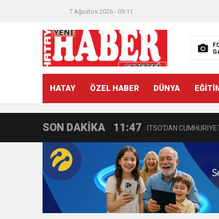
7 Ağustos 2026 - 09:11
F
G
21:40
CEYLANDERE’DE BAŞKA
HATAY
ÖZEL HABER
DÜNYA
EĞİTİ
18:22
BAŞKAN SAMİ ÜSTÜN’
SON DAKİKA
11:47
İTSO’DAN CUMHURİYET
18:55
İNCE’NİN CHP’DE KAL
11:57
IŞIL Eczanesi Görkemli 
21:40
HİKMET KAMİL ERYILMA