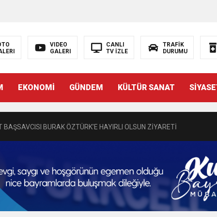
OTO
VIDEO
CANLI
TRAFİK
ALERI
GALERI
TV İZLE
DURUMU
N EMRAH KARAÇAY’A SEVGİ SELİ
M
EKONOMİ
GÜNDEM
KÜLTÜR SANAT
SİYASE
DEN GÖNÜLLERE DOKUNAN ZİYARET
 BAŞSAVCISI BURAK ÖZTÜRK’E HAYIRLI OLSUN ZİYARETİ
MASININ PERDE ARKASI: GÖRÜNENDEN DAHA FAZLASI MI VAR?
Bir Törenle Hizmete Açıldı
Z’DAN EĞİTİME KALICI YATIRIM