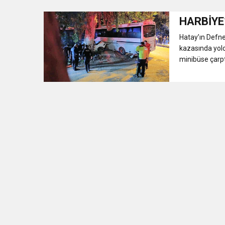
HARBİYE
3:47
Belediye Başkanı İbrahim 
Hatay’ın Defne
kazasında yolc
6:19
HBB BAŞKANI ÖNTÜRK’Ü
minibüse çarptı
17:36
KURUMLAR VERGİSİ E
1:00
İTSO İŞ-KUR SGK
21:40
CEYLANDERE’DE BAŞKA
18:22
BAŞKAN SAMİ ÜSTÜN’