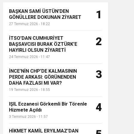
BAŞKAN SAMİ ÜSTÜN’DEN
1
GÖNÜLLERE DOKUNAN ZİYARET
27 Temmuz 2026 - 18:22
İTSO’DAN CUMHURİYET
2
BAŞSAVCISI BURAK ÖZTÜRK’E
HAYIRLI OLSUN ZİYARETİ
24 Temmuz 2026 - 11:47
İNCE’NİN CHP’DE KALMASININ
3
PERDE ARKASI: GÖRÜNENDEN
DAHA FAZLASI MI VAR?
19 Temmuz 2026 - 18:55
IŞIL Eczanesi Görkemli Bir Törenle
4
Hizmete Açıldı
3 Temmuz 2026 - 11:57
HİKMET KAMİL ERYILMAZ’DAN