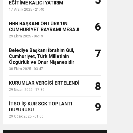
5
EĞİTİME KALICI YATIRIM
17 Aralık 2025 - 21:40
HBB BAŞKANI ÖNTÜRK’ÜN
6
CUMHURİYET BAYRAMI MESAJI
29 Ekim 2025 - 06:19
Belediye Başkanı İbrahim Gül,
7
Cumhuriyet, Türk Milletinin
Özgürlük ve Onur Nişanesidir
30 Ekim 2025 - 03:47
KURUMLAR VERGİSİ ERTELENDİ
8
29 Nisan 2025 - 17:36
İTSO İŞ-KUR SGK TOPLANTI
9
DUYURUSU
29 Ocak 2025 - 01:00