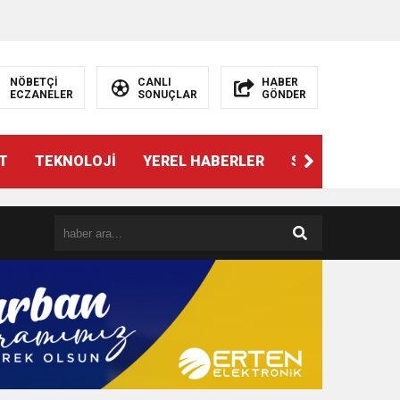
NÖBETÇİ
CANLI
HABER
ECZANELER
SONUÇLAR
GÖNDER
T
TEKNOLOJİ
YEREL HABERLER
SPOR