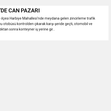
’DE CAN PAZARI
Gül, Cumhuriyet, Türk Milletinin Özgürlük ve Onur Nişanesidir
 ilçesi Harbiye Mahallesi’nde meydana gelen zincirleme trafik
u otobüsü kontrolden çıkarak karşı şeride geçti, otomobil ve
N CUMHURİYET BAYRAMI MESAJI
ktan sonra konteyner iş yerine gir...
RTELENDİ
 TOPLANTI DUYURUSU
N EMRAH KARAÇAY’A SEVGİ SELİ
DEN GÖNÜLLERE DOKUNAN ZİYARET