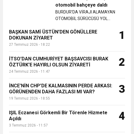
AKILLI OYNAYIP MAÇI KAZANDIK VE
otomobil bahçeye daldı
ŞAMPİYONLUK YOLUNDA SON
17:36
BURDUR’DA VİRAJI ALAMAYAN
KURUMLAR VERGİSİ ERTELENDİ
CUMHURİYET BAYRAMI MESAJI
ve Onur Nişanesidir
DERECE ZORLU VİRAJ DÖNDÜK.
OTOMOBİL SÜRÜCÜSÜ YOL
ÇÜNKÜ TAKIMLAR KÜM...
KENARINDAKİ APARTMANIN
1:00
İTSO İŞ-KUR SGK TOPLANTI
BAŞKAN SAMİ ÜSTÜN’DEN GÖNÜLLERE
1
BAHÇESİNE DALDI....
DOKUNAN ZİYARET
27 Temmuz 2026 - 18:22
21:40
CEYLANDERE’DE BAŞKAN EMRAH
DUYURUSU
İTSO’DAN CUMHURİYET BAŞSAVCISI BURAK
2
ÖZTÜRK’E HAYIRLI OLSUN ZİYARETİ
18:22
BAŞKAN SAMİ ÜSTÜN’DEN
KARAÇAY’A SEVGİ SELİ
24 Temmuz 2026 - 11:47
GÖNÜLLERE DOKUNAN ZİYARET
İNCE’NİN CHP’DE KALMASININ PERDE ARKASI:
3
GÖRÜNENDEN DAHA FAZLASI MI VAR?
19 Temmuz 2026 - 18:55
IŞIL Eczanesi Görkemli Bir Törenle Hizmete
4
Açıldı
3 Temmuz 2026 - 11:57