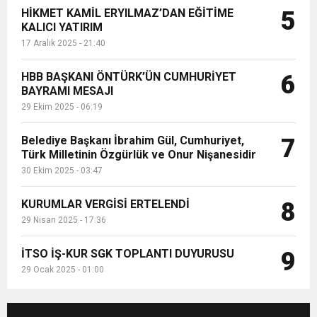
HİKMET KAMİL ERYILMAZ’DAN EĞİTİME
5
KALICI YATIRIM
17 Aralık 2025 - 21:40
HBB BAŞKANI ÖNTÜRK’ÜN CUMHURİYET
6
BAYRAMI MESAJI
29 Ekim 2025 - 06:19
Belediye Başkanı İbrahim Gül, Cumhuriyet,
7
Türk Milletinin Özgürlük ve Onur Nişanesidir
30 Ekim 2025 - 03:47
KURUMLAR VERGİSİ ERTELENDİ
8
29 Nisan 2025 - 17:36
İTSO İŞ-KUR SGK TOPLANTI DUYURUSU
9
29 Ocak 2025 - 01:00