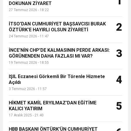
1
DOKUNAN ZİYARET
Şampiyonası’nda Solo ve Eşli Salsa
27 Temmuz 2026 - 18:22
kategorilerinde Türkiye...
6:19
HBB BAŞKANI ÖNTÜRK’ÜN
Cumhuriyet, Türk Milletinin Özgürlük
İTSO’DAN CUMHURİYET BAŞSAVCISI BURAK
2
17:36
ÖZTÜRK’E HAYIRLI OLSUN ZİYARETİ
KURUMLAR VERGİSİ ERTELENDİ
CUMHURİYET BAYRAMI MESAJI
ve Onur Nişanesidir
24 Temmuz 2026 - 11:47
1:00
İTSO İŞ-KUR SGK TOPLANTI
İNCE’NİN CHP’DE KALMASININ PERDE ARKASI:
3
GÖRÜNENDEN DAHA FAZLASI MI VAR?
19 Temmuz 2026 - 18:55
21:40
CEYLANDERE’DE BAŞKAN EMRAH
DUYURUSU
IŞIL Eczanesi Görkemli Bir Törenle Hizmete
4
18:22
Açıldı
BAŞKAN SAMİ ÜSTÜN’DEN
KARAÇAY’A SEVGİ SELİ
3 Temmuz 2026 - 11:57
GÖNÜLLERE DOKUNAN ZİYARET
HİKMET KAMİL ERYILMAZ’DAN EĞİTİME
5
KALICI YATIRIM
17 Aralık 2025 - 21:40
HBB BAŞKANI ÖNTÜRK’ÜN CUMHURİYET