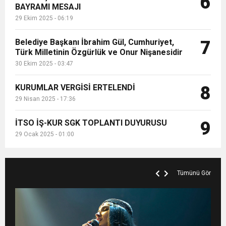
6
BAYRAMI MESAJI
29 Ekim 2025 - 06:19
Belediye Başkanı İbrahim Gül, Cumhuriyet,
7
Türk Milletinin Özgürlük ve Onur Nişanesidir
30 Ekim 2025 - 03:47
KURUMLAR VERGİSİ ERTELENDİ
8
29 Nisan 2025 - 17:36
İTSO İŞ-KUR SGK TOPLANTI DUYURUSU
9
29 Ocak 2025 - 01:00
Tümünü Gör