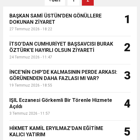
‹ Geri
1
2
Başkanı İsmail Kimyeci’ye nezaket
ziyaretleri devam ediyor. Başkan
6:19
HBB BAŞKANI ÖNTÜRK’ÜN
Cumhuriyet, Türk Milletinin Özgürlük
BAŞKAN SAMİ ÜSTÜN’DEN GÖNÜLLERE
1
Kimyeci’ye son olarak T...
DOKUNAN ZİYARET
27 Temmuz 2026 - 18:22
17:36
KURUMLAR VERGİSİ ERTELENDİ
CUMHURİYET BAYRAMI MESAJI
ve Onur Nişanesidir
İTSO’DAN CUMHURİYET BAŞSAVCISI BURAK
2
1:00
ÖZTÜRK’E HAYIRLI OLSUN ZİYARETİ
İTSO İŞ-KUR SGK TOPLANTI
24 Temmuz 2026 - 11:47
21:40
CEYLANDERE’DE BAŞKAN EMRAH
DUYURUSU
İNCE’NİN CHP’DE KALMASININ PERDE ARKASI:
3
GÖRÜNENDEN DAHA FAZLASI MI VAR?
19 Temmuz 2026 - 18:55
18:22
BAŞKAN SAMİ ÜSTÜN’DEN
KARAÇAY’A SEVGİ SELİ
IŞIL Eczanesi Görkemli Bir Törenle Hizmete
4
Açıldı
GÖNÜLLERE DOKUNAN ZİYARET
3 Temmuz 2026 - 11:57
HİKMET KAMİL ERYILMAZ’DAN EĞİTİME
5
KALICI YATIRIM