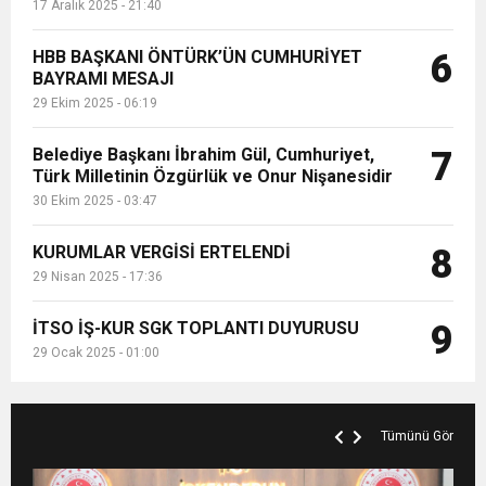
17 Aralık 2025 - 21:40
HBB BAŞKANI ÖNTÜRK’ÜN CUMHURİYET
6
BAYRAMI MESAJI
29 Ekim 2025 - 06:19
Belediye Başkanı İbrahim Gül, Cumhuriyet,
7
Türk Milletinin Özgürlük ve Onur Nişanesidir
30 Ekim 2025 - 03:47
KURUMLAR VERGİSİ ERTELENDİ
8
29 Nisan 2025 - 17:36
İTSO İŞ-KUR SGK TOPLANTI DUYURUSU
9
29 Ocak 2025 - 01:00
Tümünü Gör