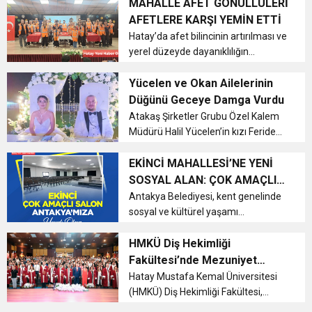
saat 14.00’te kapılarını açıyor. Açılış
MAHALLE AFET GÖNÜLLÜLERİ
töreni, İskenderun yolu üzerindeki
AFETLERE KARŞI YEMİN ETTİ
Maraşboğazı Mahallesi Hatay
Hatay’da afet bilincinin artırılması ve
Büyü...
yerel düzeyde dayanıklılığın
güçlendirilmesi amacıyla
faaliyetlerini sürdüren Mahalle Afet
Yücelen ve Okan Ailelerinin
Gönüllüleri Acil Müdahale Derneği
Düğünü Geceye Damga Vurdu
(MAG-AME) tarafından düzenlenen
Atakaş Şirketler Grubu Özel Kalem
“Ma...
Müdürü Halil Yücelen’in kızı Feride
Yücelen ile Çankırı’nın köklü
ailelerinden Hasan Okan,
EKİNCİ MAHALLESİ’NE YENİ
İskenderun’da düzenlenen görkemli
SOSYAL ALAN: ÇOK AMAÇLI
bir düğün töreniyle dünya evine
SALON HİZMETE AÇILIYOR
Antakya Belediyesi, kent genelinde
girdi....
sosyal ve kültürel yaşamı
canlandırmaya yönelik çalışmalarına
bir yenisini daha ekledi....
HMKÜ Diş Hekimliği
Fakültesi’nde Mezuniyet
Coşkusu
Hatay Mustafa Kemal Üniversitesi
(HMKÜ) Diş Hekimliği Fakültesi,
2024-2025 Akademik Yılı mezuniyet