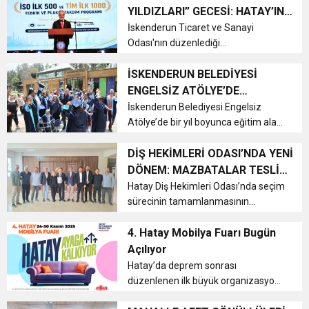
Naci Yapar, Atatürk Anıtı'nda
YILDIZLARI” GECESİ: HATAY’IN
gerçekleştirilen çelenk sunma töre...
6:19
ÜRETİM GÜCÜ ÖDÜLLENDİRİLDİ
İskenderun Ticaret ve Sanayi
HBB BAŞKANI ÖNTÜRK’ÜN
Cumhuriyet, Türk Milletinin Özgürlük
Odası'nın düzenlediği
"İskenderun'un Yıldızları Ödül
17:36
KURUMLAR VERGİSİ ERTELENDİ
CUMHURİYET BAYRAMI MESAJI
Töreni"nde, İSO 500 ve İSO İkinci
İSKENDERUN BELEDİYESİ
ve Onur Nişanesidir
500 listelerinde yer alan 36 başarılı
ENGELSİZ ATÖLYE’DE
firma ödüllendirildi. Depremin
MEZUNİYET COŞKUSU
İskenderun Belediyesi Engelsiz
1:00
İTSO İŞ-KUR SGK TOPLANTI
ardından üretim...
Atölye’de bir yıl boyunca eğitim alan
35 özel birey, düzenlenen
21:40
mezuniyet töreninde sertifikalarını
DİŞ HEKİMLERİ ODASI’NDA YENİ
CEYLANDERE’DE BAŞKAN EMRAH
DUYURUSU
alarak kep attı. Duygu dolu anların
DÖNEM: MAZBATALAR TESLİM
yaşandığı programda konuşan
EDİLDİ
Hatay Diş Hekimleri Odası’nda seçim
18:22
BAŞKAN SAMİ ÜSTÜN’DEN
KARAÇAY’A SEVGİ SELİ
Beled...
sürecinin tamamlanmasının
ardından yeni yönetim mazbatasını
aldı. Yüksek katılımla gerçekleşen
4. Hatay Mobilya Fuarı Bugün
GÖNÜLLERE DOKUNAN ZİYARET
genel kurulun ardından Başkan
Açılıyor
Burhan Mansuroğlu, sürecin
Hatay’da deprem sonrası
meslektaşlar...
düzenlenen ilk büyük organizasyon
olan 4. Hatay Mobilya Fuarı, bugün