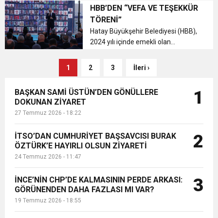
törenini Atatürk Konferans
HBB’DEN “VEFA VE TEŞEKKÜR
Salonu’nda büyük bir coşku ve gurur
TÖRENİ”
içinde gerçekleştirdi. Törene
Hatay Büyükşehir Belediyesi (HBB),
öğrencil...
2024 yılı içinde emekli olan
personelleri için "Vefa ve Teşekkür
Töreni" düzenledi. ...
1
2
3
İleri ›
BAŞKAN SAMİ ÜSTÜN’DEN GÖNÜLLERE
1
DOKUNAN ZİYARET
27 Temmuz 2026 - 18:22
İTSO’DAN CUMHURİYET BAŞSAVCISI BURAK
2
ÖZTÜRK’E HAYIRLI OLSUN ZİYARETİ
24 Temmuz 2026 - 11:47
İNCE’NİN CHP’DE KALMASININ PERDE ARKASI:
3
GÖRÜNENDEN DAHA FAZLASI MI VAR?
19 Temmuz 2026 - 18:55