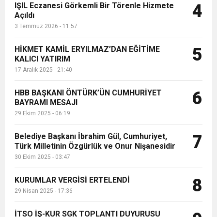
IŞIL Eczanesi Görkemli Bir Törenle Hizmete
4
Açıldı
3 Temmuz 2026 - 11:57
HİKMET KAMİL ERYILMAZ’DAN EĞİTİME
5
KALICI YATIRIM
17 Aralık 2025 - 21:40
HBB BAŞKANI ÖNTÜRK’ÜN CUMHURİYET
6
BAYRAMI MESAJI
29 Ekim 2025 - 06:19
Belediye Başkanı İbrahim Gül, Cumhuriyet,
7
Türk Milletinin Özgürlük ve Onur Nişanesidir
30 Ekim 2025 - 03:47
KURUMLAR VERGİSİ ERTELENDİ
8
29 Nisan 2025 - 17:36
İTSO İŞ-KUR SGK TOPLANTI DUYURUSU