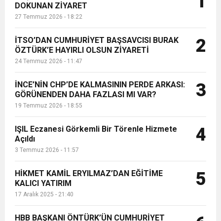
1
DOKUNAN ZİYARET
sunulan hizmete isyan ederek
27 Temmuz 2026 - 18:22
yetkililere “Artık yeter, derhal...
6:19
HBB BAŞKANI ÖNTÜRK’ÜN
Cumhuriyet, Türk Milletinin Özgürlük
İTSO’DAN CUMHURİYET BAŞSAVCISI BURAK
2
17:36
ÖZTÜRK’E HAYIRLI OLSUN ZİYARETİ
KURUMLAR VERGİSİ ERTELENDİ
CUMHURİYET BAYRAMI MESAJI
ve Onur Nişanesidir
24 Temmuz 2026 - 11:47
1:00
İTSO İŞ-KUR SGK TOPLANTI
İNCE’NİN CHP’DE KALMASININ PERDE ARKASI:
3
GÖRÜNENDEN DAHA FAZLASI MI VAR?
19 Temmuz 2026 - 18:55
21:40
CEYLANDERE’DE BAŞKAN EMRAH
DUYURUSU
IŞIL Eczanesi Görkemli Bir Törenle Hizmete
4
18:22
Açıldı
BAŞKAN SAMİ ÜSTÜN’DEN
KARAÇAY’A SEVGİ SELİ
3 Temmuz 2026 - 11:57
GÖNÜLLERE DOKUNAN ZİYARET
HİKMET KAMİL ERYILMAZ’DAN EĞİTİME
5
KALICI YATIRIM
17 Aralık 2025 - 21:40
HBB BAŞKANI ÖNTÜRK’ÜN CUMHURİYET