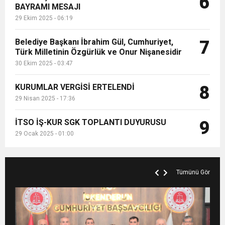
6
BAYRAMI MESAJI
29 Ekim 2025 - 06:19
Belediye Başkanı İbrahim Gül, Cumhuriyet,
7
Türk Milletinin Özgürlük ve Onur Nişanesidir
30 Ekim 2025 - 03:47
KURUMLAR VERGİSİ ERTELENDİ
8
29 Nisan 2025 - 17:36
İTSO İŞ-KUR SGK TOPLANTI DUYURUSU
9
29 Ocak 2025 - 01:00
Tümünü Gör