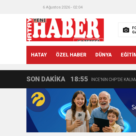
21:40
CEYLANDERE’DE BAŞKA
6 Ağustos 2026 - 02:04
18:22
BAŞKAN SAMİ ÜSTÜN’
F
G
11:47
İTSO’DAN CUMHURİYET
HATAY
ÖZEL HABER
DÜNYA
EĞİTİ
18:55
İNCE’NİN CHP’DE KAL
SON DAKİKA
11:57
IŞIL Eczanesi Görkemli 
21:40
HİKMET KAMİL ERYILMA
3:47
Belediye Başkanı İbrahim 
6:19
HBB BAŞKANI ÖNTÜRK’Ü