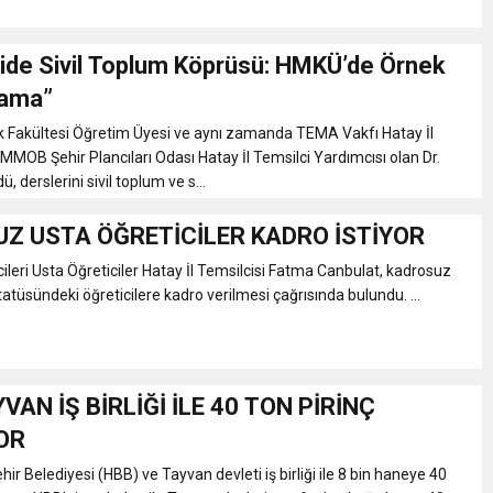
de Sivil Toplum Köprüsü: HMKÜ’de Örnek
lama”
 Fakültesi Öğretim Üyesi ve aynı zamanda TEMA Vakfı Hatay İl
TMMOB Şehir Plancıları Odası Hatay İl Temsilci Yardımcısı olan Dr.
 derslerini sivil toplum ve s...
Z USTA ÖĞRETİCİLER KADRO İSTİYOR
ileri Usta Öğreticiler Hatay İl Temsilcisi Fatma Canbulat, kadrosuz
tatüsündeki öğreticilere kadro verilmesi çağrısında bulundu. ...
VAN İŞ BİRLİĞİ İLE 40 TON PİRİNÇ
OR
r Belediyesi (HBB) ve Tayvan devleti iş birliği ile 8 bin haneye 40