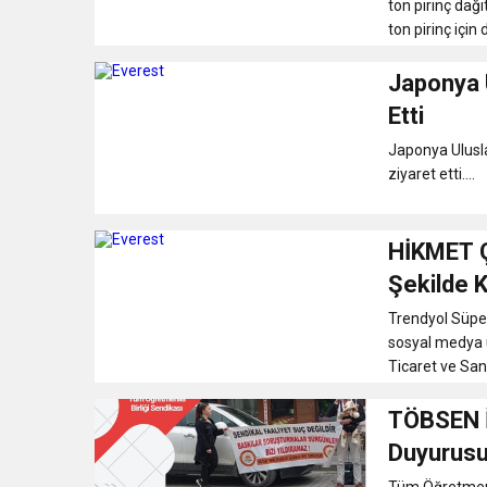
ton pirinç dağıtıyor. HBB’nin çabaları ile Tayvan devleti tar
ton pirinç için d
Japonya U
Etti
Japonya Ulusla
ziyaret etti....
HİKMET Ç
Şekilde 
Trendyol Süper
sosyal medya ü
Ticaret ve San
TÖBSEN İk
Duyurusu
Tüm Öğretmenle