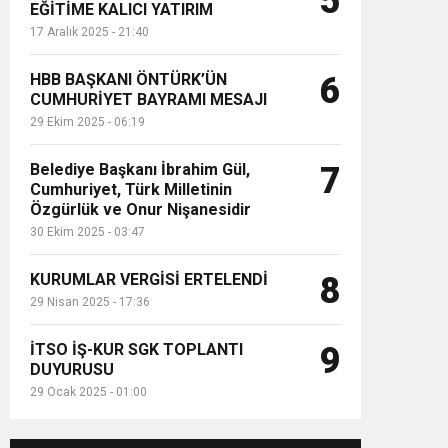
5
EĞİTİME KALICI YATIRIM
17 Aralık 2025 - 21:40
HBB BAŞKANI ÖNTÜRK’ÜN
6
CUMHURİYET BAYRAMI MESAJI
29 Ekim 2025 - 06:19
Belediye Başkanı İbrahim Gül,
7
Cumhuriyet, Türk Milletinin
Özgürlük ve Onur Nişanesidir
30 Ekim 2025 - 03:47
KURUMLAR VERGİSİ ERTELENDİ
8
29 Nisan 2025 - 17:36
İTSO İŞ-KUR SGK TOPLANTI
9
DUYURUSU
29 Ocak 2025 - 01:00