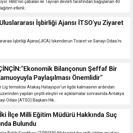
afından bağışlanan 40
ağıtım etkinli...
luslararası İşbirliği Ajansı İTSO’yu Ziyaret
rarası İşbirliği Ajansı(JICA) İskenderun Ticaret ve Sanayi Odası'nı
İNÇİN:”Ekonomik Bilançonun Şeffaf Bir
Kamuoyuyla Paylaşılması Önemlidir”
 Lig temsilcisi Atakaş Hatayspor'un ligde kalmasının ardından
zerinden yapılan çeşitli eleştiri ve açıklamalar sonrasında Antakya
ayi Odası (ATSO) Başkanı Hik...
i İlçe Milli Eğitim Müdürü Hakkında Suç
nda Bulundu
r Birliği Sendikası (TÖBSEN) Malazgirt ilçe milli eğitim müdürü