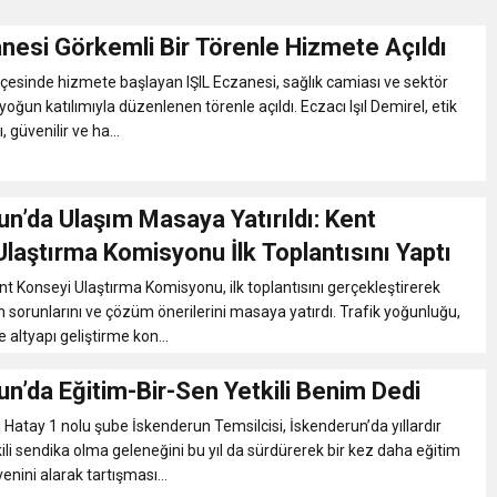
nesi Görkemli Bir Törenle Hizmete Açıldı
RTELENDİ
ilçesinde hizmete başlayan IŞIL Eczanesi, sağlık camiası ve sektör
 yoğun katılımıyla düzenlenen törenle açıldı. Eczacı Işıl Demirel, etik
 TOPLANTI DUYURUSU
 güvenilir ve ha...
N EMRAH KARAÇAY’A SEVGİ SELİ
n’da Ulaşım Masaya Yatırıldı: Kent
laştırma Komisyonu İlk Toplantısını Yaptı
DEN GÖNÜLLERE DOKUNAN ZİYARET
t Konseyi Ulaştırma Komisyonu, ilk toplantısını gerçekleştirerek
m sorunlarını ve çözüm önerilerini masaya yatırdı. Trafik yoğunluğu,
 altyapı geliştirme kon...
n’da Eğitim-Bir-Sen Yetkili Benim Dedi
 Hatay 1 nolu şube İskenderun Temsilcisi, İskenderun’da yıllardır
ili sendika olma geleneğini bu yıl da sürdürerek bir kez daha eğitim
nini alarak tartışması...