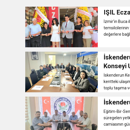
IŞIL Ecza
17:36
KURUMLAR VERGİSİ E
İzmir'in Buca 
temsilcilerinin
1:00
İTSO İŞ-KUR SGK
değerlere bağlı,
21:40
CEYLANDERE’DE BAŞKA
İskenderu
Konseyi U
18:22
BAŞKAN SAMİ ÜSTÜN’
İskenderun Ken
kentteki ulaşı
toplu taşıma ve
İskenderu
Eğitim-Bir-Sen
süregelen yetk
camiasının güve