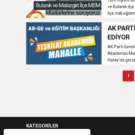
ve Bulanık ilçe
ilçe milli eğit
AK PART
EDİYOR
AK Parti Gene
Akademisi Maha
Hatay'da gerçek
1
KATEGORİLER