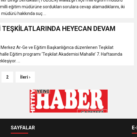
 milli eğitim müdürüne sordukları sorulara cevap alamadıklarını, iki
im müdürü hakkında suç ...
İ TEŞKİLATLARINDA HEYECAN DEVAM
l Merkez Ar-Ge ve Eğitim Başkanlığınca düzenlenen Teşkilat
lle Eğitim programı ‘Teşkilat Akademisi Mahalle’ 7. Haftasında
leşiyor. ...
2
İleri ›
SAYFALAR
E