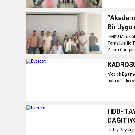
“Akademi
Bir Uygu
HMKÜ Mimarlık
Temsilcisi ile 
Zehra Güngördü,
KADROSU
Meslek Eğitimc
usta öğretici s
HBB- TAY
DAĞITIY
Hatay Büyükşehi