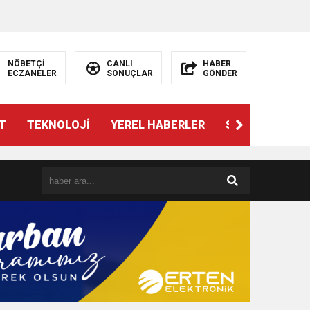
NÖBETÇİ
CANLI
HABER
ECZANELER
SONUÇLAR
GÖNDER
T
TEKNOLOJİ
YEREL HABERLER
SPOR