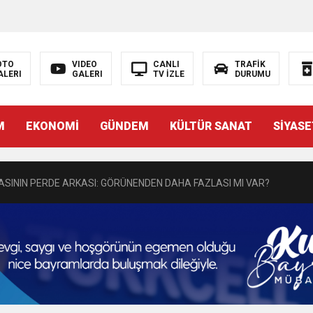
N EMRAH KARAÇAY’A SEVGİ SELİ
DEN GÖNÜLLERE DOKUNAN ZİYARET
OTO
VIDEO
CANLI
TRAFİK
ALERI
GALERI
TV İZLE
DURUMU
 BAŞSAVCISI BURAK ÖZTÜRK’E HAYIRLI OLSUN ZİYARETİ
M
EKONOMİ
GÜNDEM
KÜLTÜR SANAT
SİYASE
MASININ PERDE ARKASI: GÖRÜNENDEN DAHA FAZLASI MI VAR?
Bir Törenle Hizmete Açıldı
Z’DAN EĞİTİME KALICI YATIRIM
Gül, Cumhuriyet, Türk Milletinin Özgürlük ve Onur Nişanesidir
N CUMHURİYET BAYRAMI MESAJI