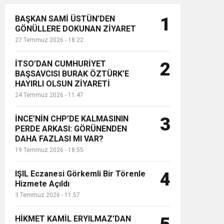
BAŞKAN SAMİ ÜSTÜN’DEN
1
GÖNÜLLERE DOKUNAN ZİYARET
27 Temmuz 2026 - 18:22
İTSO’DAN CUMHURİYET
2
BAŞSAVCISI BURAK ÖZTÜRK’E
HAYIRLI OLSUN ZİYARETİ
24 Temmuz 2026 - 11:47
İNCE’NİN CHP’DE KALMASININ
3
PERDE ARKASI: GÖRÜNENDEN
DAHA FAZLASI MI VAR?
19 Temmuz 2026 - 18:55
IŞIL Eczanesi Görkemli Bir Törenle
4
Hizmete Açıldı
3 Temmuz 2026 - 11:57
HİKMET KAMİL ERYILMAZ’DAN