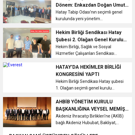
sağladıklarını açıklayan oda
Dönem: Enkazdan Doğan Umut,
yönetimi, Hatay delegesi Dr....
6:19
‘Bu Şehre Bahar Gelecek’”
Hatay Tabip Odası’nın seçimli genel
HBB BAŞKANI ÖNTÜRK’ÜN
Cumhuriyet, Türk Milletinin Özgürlük
kurulunda yeni yönetim
belirlenirken, depremin yarattığı
17:36
KURUMLAR VERGİSİ ERTELENDİ
CUMHURİYET BAYRAMI MESAJI
yıkım ve sağlıkta artan şiddet en
Hekim Birliği Sendikası Hatay
ve Onur Nişanesidir
önemli gündem maddeleri oldu.
Şubesi 2. Olağan Genel Kurulu
Hekimler, “Bu şehre bahar gelecek”
Gerçekleştirildi
Hekim Birliği, Sağlık ve Sosyal
1:00
İTSO İŞ-KUR SGK TOPLANTI
mesajıyl...
Hizmetler Çalışanları Sendikası
Hatay Şubesi’nin 2. Olağan (Seçimli)
21:40
Genel Kurul Toplantısı coşkulu bir
HATAY’DA HEKİMLER BİRLİĞİ
CEYLANDERE’DE BAŞKAN EMRAH
DUYURUSU
atmosferde gerçekleştirildi....
KONGRESİNİ YAPTI
Hekim Birliği Sendikası Hatay şubesi
18:22
BAŞKAN SAMİ ÜSTÜN’DEN
KARAÇAY’A SEVGİ SELİ
1. Olağan seçimli genel kurulu
Harbiye Boğaziçi tesislerinde
gerçekleşti....
AHBİB YÖNETİM KURULU
GÖNÜLLERE DOKUNAN ZİYARET
BAŞKANLIĞINA VEYSEL MEMİŞ
SEÇİLDİ
Akdeniz İhracatçı Birlikleri'ne (AKİB)
bağlı Akdeniz Hububat, Bakliyat,
Yağlı Tohumlar ve Mamulleri