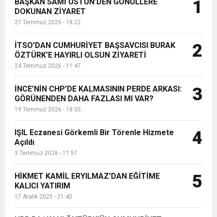
BAŞKAN SAMİ ÜSTÜN’DEN GÖNÜLLERE
1
İhracatçıları Birliği'nin (AHBİB) 2021
DOKUNAN ZİYARET
Yılı Olağan Seçimli Genel Kurul
27 Temmuz 2026 - 18:22
Toplantısı'nda Yönetim Kurulu...
İTSO’DAN CUMHURİYET BAŞSAVCISI BURAK
2
ÖZTÜRK’E HAYIRLI OLSUN ZİYARETİ
24 Temmuz 2026 - 11:47
İNCE’NİN CHP’DE KALMASININ PERDE ARKASI:
3
GÖRÜNENDEN DAHA FAZLASI MI VAR?
19 Temmuz 2026 - 18:55
IŞIL Eczanesi Görkemli Bir Törenle Hizmete
4
Açıldı
3 Temmuz 2026 - 11:57
HİKMET KAMİL ERYILMAZ’DAN EĞİTİME
5
KALICI YATIRIM
17 Aralık 2025 - 21:40