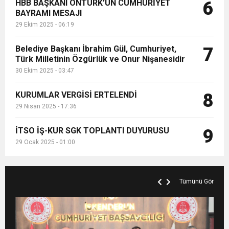
HBB BAŞKANI ÖNTÜRK’ÜN CUMHURİYET
6
BAYRAMI MESAJI
29 Ekim 2025 - 06:19
Belediye Başkanı İbrahim Gül, Cumhuriyet,
7
Türk Milletinin Özgürlük ve Onur Nişanesidir
30 Ekim 2025 - 03:47
KURUMLAR VERGİSİ ERTELENDİ
8
29 Nisan 2025 - 17:36
İTSO İŞ-KUR SGK TOPLANTI DUYURUSU
9
29 Ocak 2025 - 01:00
Tümünü Gör