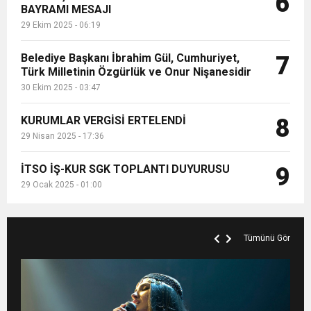
6
BAYRAMI MESAJI
29 Ekim 2025 - 06:19
Belediye Başkanı İbrahim Gül, Cumhuriyet,
7
Türk Milletinin Özgürlük ve Onur Nişanesidir
30 Ekim 2025 - 03:47
KURUMLAR VERGİSİ ERTELENDİ
8
29 Nisan 2025 - 17:36
İTSO İŞ-KUR SGK TOPLANTI DUYURUSU
9
29 Ocak 2025 - 01:00
Tümünü Gör