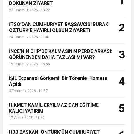
1
DOKUNAN ZİYARET
Restaurant’ta verdi....
27 Temmuz 2026 - 18:22
6:19
HBB BAŞKANI ÖNTÜRK’ÜN
Cumhuriyet, Türk Milletinin Özgürlük
İTSO’DAN CUMHURİYET BAŞSAVCISI BURAK
2
17:36
ÖZTÜRK’E HAYIRLI OLSUN ZİYARETİ
KURUMLAR VERGİSİ ERTELENDİ
CUMHURİYET BAYRAMI MESAJI
ve Onur Nişanesidir
24 Temmuz 2026 - 11:47
1:00
İTSO İŞ-KUR SGK TOPLANTI
İNCE’NİN CHP’DE KALMASININ PERDE ARKASI:
3
GÖRÜNENDEN DAHA FAZLASI MI VAR?
19 Temmuz 2026 - 18:55
21:40
CEYLANDERE’DE BAŞKAN EMRAH
DUYURUSU
IŞIL Eczanesi Görkemli Bir Törenle Hizmete
4
18:22
Açıldı
BAŞKAN SAMİ ÜSTÜN’DEN
KARAÇAY’A SEVGİ SELİ
3 Temmuz 2026 - 11:57
GÖNÜLLERE DOKUNAN ZİYARET
HİKMET KAMİL ERYILMAZ’DAN EĞİTİME
5
KALICI YATIRIM
17 Aralık 2025 - 21:40
HBB BAŞKANI ÖNTÜRK’ÜN CUMHURİYET