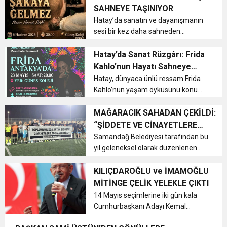
sahne alacak. Müzik, tiyatro, sinema
SAHNEYE TAŞINIYOR
ve televizyon alanındaki baş...
6:19
Hatay’da sanatın ve dayanışmanın
HBB BAŞKANI ÖNTÜRK’ÜN
Cumhuriyet, Türk Milletinin Özgürlük
sesi bir kez daha sahneden
yükselecek. Epik Sanat
17:36
KURUMLAR VERGİSİ ERTELENDİ
CUMHURİYET BAYRAMI MESAJI
Tiyatrosu’nun sahnelediği
Hatay’da Sanat Rüzgârı: Frida
ve Onur Nişanesidir
“Yaşamak Şakaya Gelmez”, Nazım
Kahlo’nun Hayatı Sahneye
Hikmet’in yaşamından ve
Taşınıyor
Hatay, dünyaca ünlü ressam Frida
1:00
İTSO İŞ-KUR SGK TOPLANTI
şiirlerinden izler taşıyan güçlü anl...
Kahlo’nun yaşam öyküsünü konu
alan etkileyici bir tiyatro oyununa ev
21:40
sahipliği yapmaya hazırlanıyor.
MAĞARACIK SAHADAN ÇEKİLDİ:
CEYLANDERE’DE BAŞKAN EMRAH
DUYURUSU
Günay Turgut’un sahnelediği “Frida
“ŞİDDETE VE CİNAYETLERE
Kahlo” oyunu, sanat, acı ve dir...
ALIŞMAYACAĞIZ!”
Samandağ Belediyesi tarafından bu
18:22
BAŞKAN SAMİ ÜSTÜN’DEN
KARAÇAY’A SEVGİ SELİ
yıl geleneksel olarak düzenlenen
Mahalleler Arası Tahsin Demir
Futbol Turnuvası - Ata Kayıkçı
KILIÇDAROĞLU ve İMAMOĞLU
GÖNÜLLERE DOKUNAN ZİYARET
Sezonu, anlamlı bir protestoya
MİTİNGE ÇELİK YELEKLE ÇIKTI
sahne oldu....
14 Mayıs seçimlerine iki gün kala
Cumhurbaşkanı Adayı Kemal
Kılıçdaroğlu, Samsun’daki