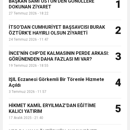
BAŞKAN SAMİ ÜSTÜN’DEN GÖNÜLLERE
1
mitinginde sahneye çelik yelek ve
DOKUNAN ZİYARET
silahlı korumalarla çıktı....
27 Temmuz 2026 - 18:22
İTSO’DAN CUMHURİYET BAŞSAVCISI BURAK
2
ÖZTÜRK’E HAYIRLI OLSUN ZİYARETİ
24 Temmuz 2026 - 11:47
İNCE’NİN CHP’DE KALMASININ PERDE ARKASI:
3
GÖRÜNENDEN DAHA FAZLASI MI VAR?
19 Temmuz 2026 - 18:55
IŞIL Eczanesi Görkemli Bir Törenle Hizmete
4
Açıldı
3 Temmuz 2026 - 11:57
HİKMET KAMİL ERYILMAZ’DAN EĞİTİME
5
KALICI YATIRIM
17 Aralık 2025 - 21:40