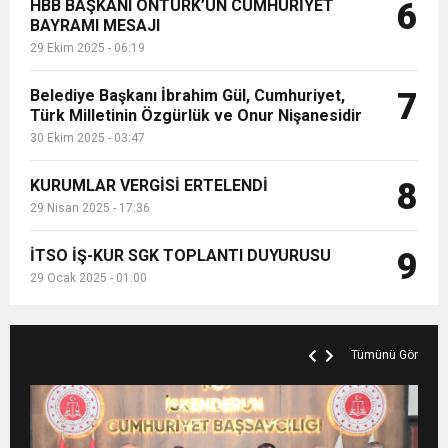
HBB BAŞKANI ÖNTÜRK’ÜN CUMHURİYET
6
BAYRAMI MESAJI
29 Ekim 2025 - 06:19
Belediye Başkanı İbrahim Gül, Cumhuriyet,
7
Türk Milletinin Özgürlük ve Onur Nişanesidir
30 Ekim 2025 - 03:47
KURUMLAR VERGİSİ ERTELENDİ
8
29 Nisan 2025 - 17:36
İTSO İŞ-KUR SGK TOPLANTI DUYURUSU
9
29 Ocak 2025 - 01:00
Tümünü Gör