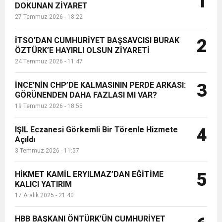
1
DOKUNAN ZİYARET
ilçelerdeki güvenlik görevlisi
27 Temmuz 2026 - 18:22
personellerine yönelik “İş Sağlığı ve
1:00
İTSO İŞ-KUR SGK TOPLANTI
Güvenl...
İTSO’DAN CUMHURİYET BAŞSAVCISI BURAK
2
21:40
ÖZTÜRK’E HAYIRLI OLSUN ZİYARETİ
CEYLANDERE’DE BAŞKAN EMRAH
DUYURUSU
24 Temmuz 2026 - 11:47
18:22
BAŞKAN SAMİ ÜSTÜN’DEN
KARAÇAY’A SEVGİ SELİ
İNCE’NİN CHP’DE KALMASININ PERDE ARKASI:
3
GÖRÜNENDEN DAHA FAZLASI MI VAR?
19 Temmuz 2026 - 18:55
GÖNÜLLERE DOKUNAN ZİYARET
IŞIL Eczanesi Görkemli Bir Törenle Hizmete
4
Açıldı
3 Temmuz 2026 - 11:57
HİKMET KAMİL ERYILMAZ’DAN EĞİTİME
5
KALICI YATIRIM
17 Aralık 2025 - 21:40
HBB BAŞKANI ÖNTÜRK’ÜN CUMHURİYET