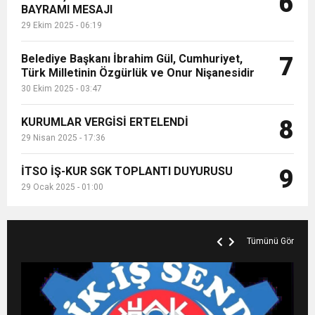
6
BAYRAMI MESAJI
29 Ekim 2025 - 06:19
Belediye Başkanı İbrahim Gül, Cumhuriyet,
7
Türk Milletinin Özgürlük ve Onur Nişanesidir
30 Ekim 2025 - 03:47
KURUMLAR VERGİSİ ERTELENDİ
8
29 Nisan 2025 - 17:36
İTSO İŞ-KUR SGK TOPLANTI DUYURUSU
9
29 Ocak 2025 - 01:00
Tümünü Gör