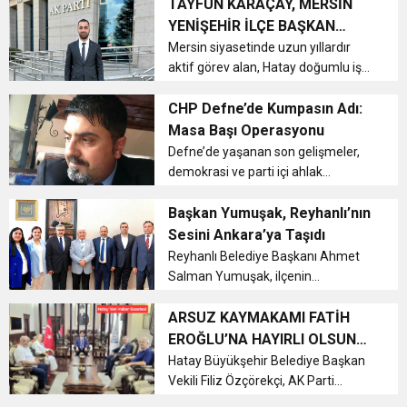
İlçe Başkanı Aysel Barutçu, yaklaşık
TAYFUN KARAÇAY, MERSİN
8 aydır sürdürdüğü görevinden istifa
YENİŞEHİR İLÇE BAŞKAN
ettiğini açıklad...
YARDIMCILIĞINA ATANDI
Mersin siyasetinde uzun yıllardır
aktif görev alan, Hatay doğumlu iş
insanı Tayfun Karaçay, Mersin
Yenişehir İlçe Başkan Yardımcılığı ve
CHP Defne’de Kumpasın Adı:
Tanıtım–Medya Başkanlığı görevine
Masa Başı Operasyonu
atandı....
Defne’de yaşanan son gelişmeler,
demokrasi ve parti içi ahlak
açısından ibretlik bir tabloyu gözler
önüne seriyor....
Başkan Yumuşak, Reyhanlı’nın
Sesini Ankara’ya Taşıdı
Reyhanlı Belediye Başkanı Ahmet
Salman Yumuşak, ilçenin
ihtiyaçlarını ve projelerini doğrudan
iletmek için Ankara’da önemli
ARSUZ KAYMAKAMI FATİH
temaslarda bulundu....
EROĞLU’NA HAYIRLI OLSUN
ZİYARETİ
Hatay Büyükşehir Belediye Başkan
Vekili Filiz Özçörekçi, AK Parti
İskenderun Bölge Koordinatörü