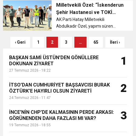
Sabahattin Uygun ve iş insanı, aynı
Milletvekili Özel: “İskenderun
zamanda Arsuz Koordinatörü Nihat
Şehir Hastanesi ve TOKİ
Gizlen, Arsuz Kaymakamlığı
Konutlarına Ulaşım
AK Parti Hatay Milletvekili
görevine...
Abdulkadir Özel, yapımı süren
Rahatlayacak”
İskenderun Şehir Hastanesi ve TOKİ
konutları bölgesine ulaşımı
‹ Geri
1
2
3
…
65
İleri ›
kolaylaştıracak bağlantı yollarının
şantiyesinde incelemelerde
BAŞKAN SAMİ ÜSTÜN’DEN GÖNÜLLERE
1
bulundu....
DOKUNAN ZİYARET
27 Temmuz 2026 - 18:22
İTSO’DAN CUMHURİYET BAŞSAVCISI BURAK
2
ÖZTÜRK’E HAYIRLI OLSUN ZİYARETİ
24 Temmuz 2026 - 11:47
İNCE’NİN CHP’DE KALMASININ PERDE ARKASI:
3
GÖRÜNENDEN DAHA FAZLASI MI VAR?
19 Temmuz 2026 - 18:55