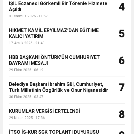
IŞIL Eczanesi Görkemli Bir Törenle Hizmete
4
Açıldı
3 Temmuz 2026 - 11:57
HİKMET KAMİL ERYILMAZ’DAN EĞİTİME
5
KALICI YATIRIM
17 Aralık 2025 - 21:40
HBB BAŞKANI ÖNTÜRK’ÜN CUMHURİYET
6
BAYRAMI MESAJI
29 Ekim 2025 - 06:19
Belediye Başkanı İbrahim Gül, Cumhuriyet,
7
Türk Milletinin Özgürlük ve Onur Nişanesidir
30 Ekim 2025 - 03:47
KURUMLAR VERGİSİ ERTELENDİ
8
29 Nisan 2025 - 17:36
İTSO İŞ-KUR SGK TOPLANTI DUYURUSU