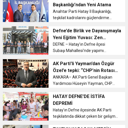
Erdoğan, İlçe Başkanı Mustafa
Başkanlığı’ndan Yeni Atama
Boyacıoğlu ve AK Parti İl Kadın
6:19
Anahtar Parti Hatay İl Başkanlığı,
HBB BAŞKANI ÖNTÜRK’ÜN
Cumhuriyet, Türk Milletinin Özgürlük
Kolları Ba...
teşkilat kadrolarını güçlendirme
çalışmaları kapsamında önemli bir
17:36
KURUMLAR VERGİSİ ERTELENDİ
CUMHURİYET BAYRAMI MESAJI
atamayı kamuoyuyla duyurdu. İl
Defne’de Birlik ve Dayanışmayla
ve Onur Nişanesidir
Başkanlığı tarafından yapılan
Yeni Eğitim Yuvası: Zen
açıklamaya göre, Ömer Faruk
Ortaokulu Açıldı
DEFNE – Hatay’ın Defne ilçesi
1:00
İTSO İŞ-KUR SGK TOPLANTI
Çapanoğlu...
Subaşı Mahallesi’nde yapımı
tamamlanan Zen Ortaokulu,
21:40
düzenlenen törenle hizmete girdi.
AK Parti’li Yayman’dan Özgür
CEYLANDERE’DE BAŞKAN EMRAH
DUYURUSU
Deprem sonrası yeniden ayağa
Özel’e tepki: “CHP’nin Rotası
kalkma mücadelesinde eğitimin
Şaşmıştır”
ANKARA– AK Parti Genel Başkan
18:22
BAŞKAN SAMİ ÜSTÜN’DEN
KARAÇAY’A SEVGİ SELİ
önemine vurgu yapılan a...
Yardımcısı Hüseyin Yayman, CHP
Genel Başkanı Özgür Özel’in son
günlerde Cumhur ittifakı aleyhine
HATAY DEFNE’DE İSTİFA
GÖNÜLLERE DOKUNAN ZİYARET
yaptığı açıklamaları eleştirerek,
DEPREMİ
“Sayın Özel akıl tutulması yaşıyor,
Hatay’ın Defne ilçesinde AK Parti
öfk...
teşkilatında dikkat çeken bir gelişme
yaşandı. AK Parti Defne Kadın Kolları