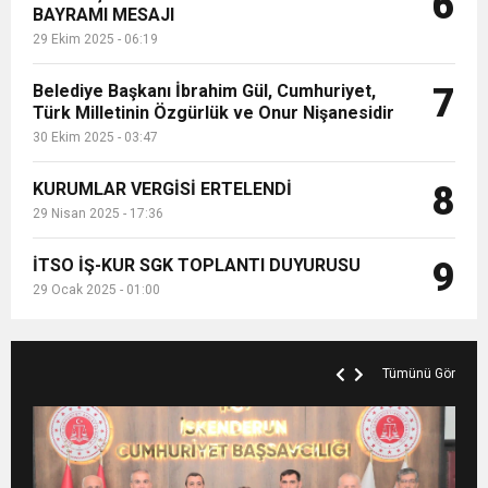
6
BAYRAMI MESAJI
29 Ekim 2025 - 06:19
Belediye Başkanı İbrahim Gül, Cumhuriyet,
7
Türk Milletinin Özgürlük ve Onur Nişanesidir
30 Ekim 2025 - 03:47
KURUMLAR VERGİSİ ERTELENDİ
8
29 Nisan 2025 - 17:36
İTSO İŞ-KUR SGK TOPLANTI DUYURUSU
9
29 Ocak 2025 - 01:00
Tümünü Gör