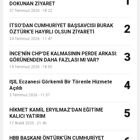
1
DOKUNAN ZİYARET
kavuşuyor....
27 Temmuz 2026 - 18:22
6:19
HBB BAŞKANI ÖNTÜRK’ÜN
Cumhuriyet, Türk Milletinin Özgürlük
İTSO’DAN CUMHURİYET BAŞSAVCISI BURAK
2
17:36
ÖZTÜRK’E HAYIRLI OLSUN ZİYARETİ
KURUMLAR VERGİSİ ERTELENDİ
CUMHURİYET BAYRAMI MESAJI
ve Onur Nişanesidir
24 Temmuz 2026 - 11:47
1:00
İTSO İŞ-KUR SGK TOPLANTI
İNCE’NİN CHP’DE KALMASININ PERDE ARKASI:
3
GÖRÜNENDEN DAHA FAZLASI MI VAR?
19 Temmuz 2026 - 18:55
21:40
CEYLANDERE’DE BAŞKAN EMRAH
DUYURUSU
IŞIL Eczanesi Görkemli Bir Törenle Hizmete
4
18:22
Açıldı
BAŞKAN SAMİ ÜSTÜN’DEN
KARAÇAY’A SEVGİ SELİ
3 Temmuz 2026 - 11:57
GÖNÜLLERE DOKUNAN ZİYARET
HİKMET KAMİL ERYILMAZ’DAN EĞİTİME
5
KALICI YATIRIM
17 Aralık 2025 - 21:40
HBB BAŞKANI ÖNTÜRK’ÜN CUMHURİYET