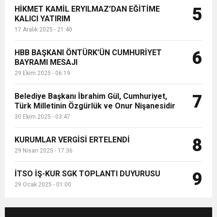
HİKMET KAMİL ERYILMAZ’DAN EĞİTİME
5
KALICI YATIRIM
17 Aralık 2025 - 21:40
HBB BAŞKANI ÖNTÜRK’ÜN CUMHURİYET
6
BAYRAMI MESAJI
29 Ekim 2025 - 06:19
Belediye Başkanı İbrahim Gül, Cumhuriyet,
7
Türk Milletinin Özgürlük ve Onur Nişanesidir
30 Ekim 2025 - 03:47
KURUMLAR VERGİSİ ERTELENDİ
8
29 Nisan 2025 - 17:36
İTSO İŞ-KUR SGK TOPLANTI DUYURUSU
9
29 Ocak 2025 - 01:00