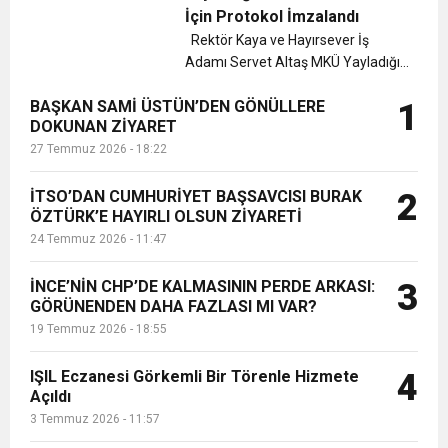
yayınladığı mesajda: ‘’Toplumsal
İçin Protokol İmzalandı
yaşamımızda önemli bir yeri olan B...
6:19
Rektör Kaya ve Hayırsever İş
HBB BAŞKANI ÖNTÜRK’ÜN
Cumhuriyet, Türk Milletinin Özgürlük
Adamı Servet Altaş MKÜ Yayladığı
Meslek Yüksekokulu Binasının
17:36
KURUMLAR VERGİSİ ERTELENDİ
CUMHURİYET BAYRAMI MESAJI
BAŞKAN SAMİ ÜSTÜN’DEN GÖNÜLLERE
1
İnşaat Protokolünü İmzaladılar
ve Onur Nişanesidir
DOKUNAN ZİYARET
Rektörlük Toplantı Salonunda
27 Temmuz 2026 - 18:22
gerçekleşen imza töreninde MKÜ
1:00
İTSO İŞ-KUR SGK TOPLANTI
Rektörü Prof. Dr...
İTSO’DAN CUMHURİYET BAŞSAVCISI BURAK
2
ÖZTÜRK’E HAYIRLI OLSUN ZİYARETİ
21:40
CEYLANDERE’DE BAŞKAN EMRAH
DUYURUSU
24 Temmuz 2026 - 11:47
18:22
BAŞKAN SAMİ ÜSTÜN’DEN
KARAÇAY’A SEVGİ SELİ
İNCE’NİN CHP’DE KALMASININ PERDE ARKASI:
3
GÖRÜNENDEN DAHA FAZLASI MI VAR?
19 Temmuz 2026 - 18:55
GÖNÜLLERE DOKUNAN ZİYARET
IŞIL Eczanesi Görkemli Bir Törenle Hizmete
4
Açıldı
3 Temmuz 2026 - 11:57